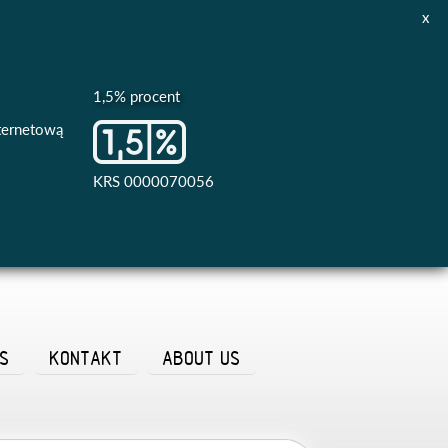
x
1,5% procent
nternetową
KRS 0000070056
AS
KONTAKT
ABOUT US