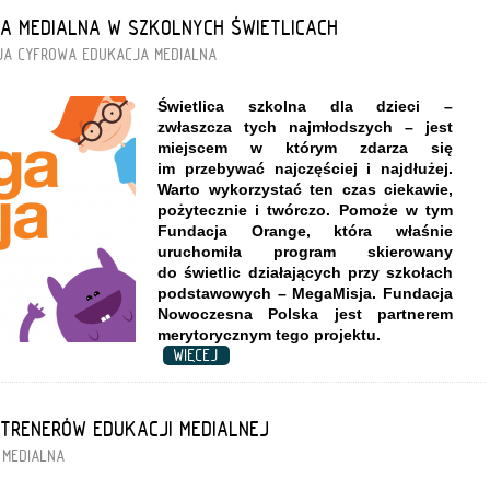
A MEDIALNA W SZKOLNYCH ŚWIETLICACH
JA CYFROWA
EDUKACJA MEDIALNA
Świetlica szkolna dla dzieci –
zwłaszcza tych najmłodszych – jest
miejscem w którym zdarza się
im przebywać najczęściej i najdłużej.
Warto wykorzystać ten czas ciekawie,
pożytecznie i twórczo.
Pomoże w tym
Fundacja Orange, która właśnie
uruchomiła program skierowany
do świetlic działających przy szkołach
podstawowych – MegaMisja. Fundacja
Nowoczesna Polska jest partnerem
merytorycznym tego projektu.
WIĘCEJ
TRENERÓW EDUKACJI MEDIALNEJ
 MEDIALNA