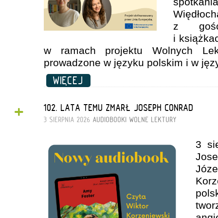
spotka
Więdł
z gośc
i książka
w ramach projektu Wolnych Lekt
prowadzone w języku polskim i w jęz
WIĘCEJ
+
102. LATA TEMU ZMARŁ JOSEPH CONRAD
3 SIERPNIA 2026
AUDIOBOOKI
WOLNE LEKTURY
3 si
Jos
Józ
Kor
pol
tw
angi