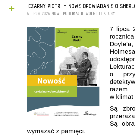
+
„CZARNY PIOTR” - NOWE OPOWIADANIE O SHER
6 LIPCA 2026
NOWE PUBLIKACJE
WOLNE LEKTURY
7 lipca
rocznic
Doyle’
Holme
udostę
Lektura
o przy
detekt
razem 
w klimat
Są zbro
przeraż
Są obra
wymazać z pamięci.