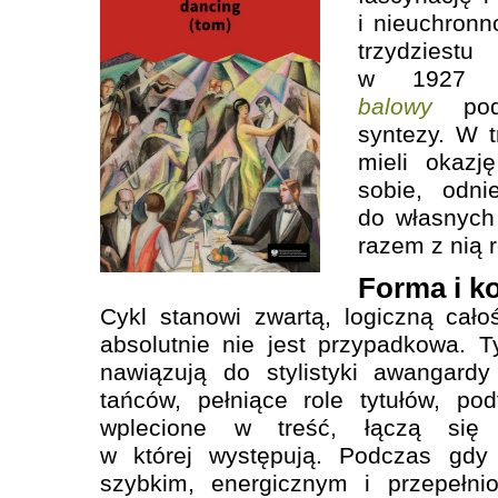
i nieuchronn
trzydzies
w 1927
balowy
pode
syntezy. W t
mieli okazj
sobie, odni
do własnych
razem z nią r
Forma i k
Cykl stanowi zwartą, logiczną cało
absolutnie nie jest przypadkowa. Ty
nawiązują do stylistyki awangard
tańców, pełniące role tytułów, po
wplecione w treść, łączą się 
w której występują. Podczas gd
szybkim, energicznym i przepełnio