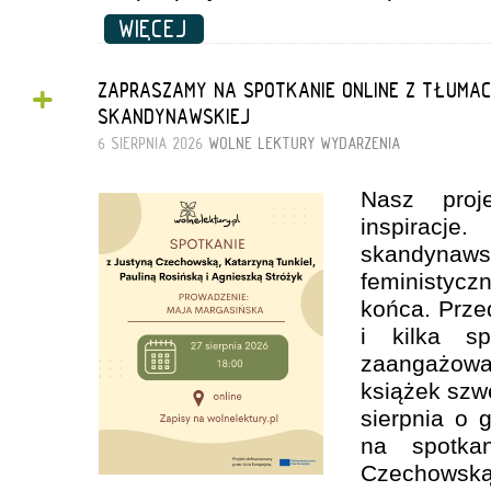
WIĘCEJ
+
ZAPRASZAMY NA SPOTKANIE ONLINE Z TŁUMAC
SKANDYNAWSKIEJ
6 SIERPNIA 2026
WOLNE LEKTURY
WYDARZENIA
Nasz proj
inspirac
skandyna
feministyc
końca. Prze
i kilka s
zaangażow
książek szw
sierpnia o 
na spotka
Czechowską