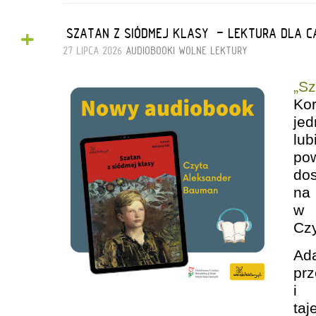
+
„SZATAN Z SIÓDMEJ KLASY” - LEKTURA DLA C
27 LIPCA 2026
AUDIOBOOKI
WOLNE LEKTURY
„S
Ko
je
lu
po
do
na
w 
Cz
Ad
pr
i 
ta