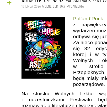
+
WOLNE LEKTURY NA 32. POL’AND’ROCK FESTIV
13 LIPCA 2026
WOLNE LEKTURY
WYDARZENIA
Pol’and’Rock
z największy
wydarzeń muzy
odbywa się już
Za nieco pona
się 32. edyc
której i w t
Wolnych Lek
w strefie
Przepięknych
będą miały mi
pozarządowe.
Na stoisku Wolnych Lektur wsp
i uczestniczkami Festiwalu będ
rozmawiać o literaturze i tworzyć włas