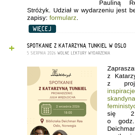
Pauliną R
Stróżyk. Udział w wydarzeniu jest b
zapisy:
formularz
.
WIĘCEJ
+
SPOTKANIE Z KATARZYNĄ TUNKIEL W OSLO
5 SIERPNIA 2026
WOLNE LEKTURY
WYDARZENIA
Zapras
z Katarz
z pro
inspira
skandyn
feministy
się 2
o godz.
Deichma