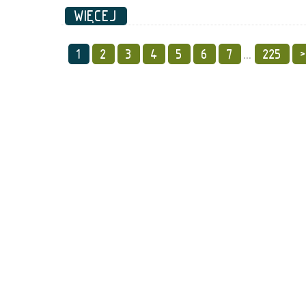
WIĘCEJ
1
2
3
4
5
6
7
...
225