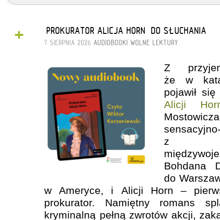
+
„PROKURATOR ALICJA HORN” DO SŁUCHANIA
7 SIERPNIA 2026
AUDIOBOOKI
WOLNE LEKTURY
Z przyjem
że w kata
pojawił si
Alicji Hor
Mostowicza
sensacyjno
z dwu
międzywoj
Bohdana D
do Warszaw
w Ameryce, i Alicji Horn – pierw
prokurator. Namiętny romans sp
kryminalną pełną zwrotów akcji, z