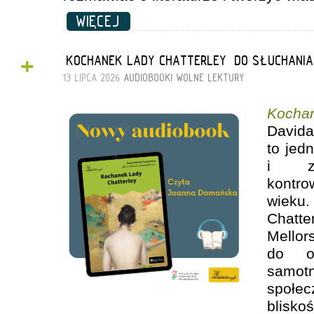
WIĘCEJ
+
„KOCHANEK LADY CHATTERLEY” DO SŁUCHANI
13 LIPCA 2026
AUDIOBOOKI
WOLNE LEKTURY
Kocha
David
to jed
i za
kontro
wiek
Chatte
Mellor
do op
samo
społe
blisko