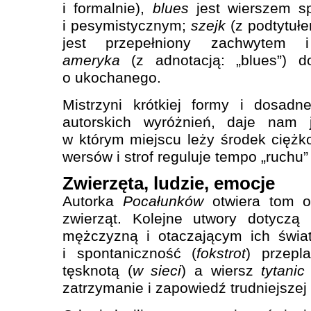
i formalnie),
blues
jest wierszem s
i pesymistycznym;
szejk
(z podtytułe
jest przepełniony zachwyte
ameryka
(z adnotacją: „blues”) d
o ukochanego.
Mistrzyni krótkiej formy i dosadn
autorskich wyróżnień, daje nam 
w którym miejscu leży środek ciężko
wersów i strof reguluje tempo „ruchu”
Zwierzęta, ludzie, emocje
Autorka
Pocałunków
otwiera tom od
zwierząt. Kolejne utwory dotyczą 
mężczyzną i otaczającym ich świa
i spontaniczność (
fokstrot
) przepl
tęsknotą (
w sieci
) a wiersz
tytanic
zatrzymanie i zapowiedź trudniejszej 