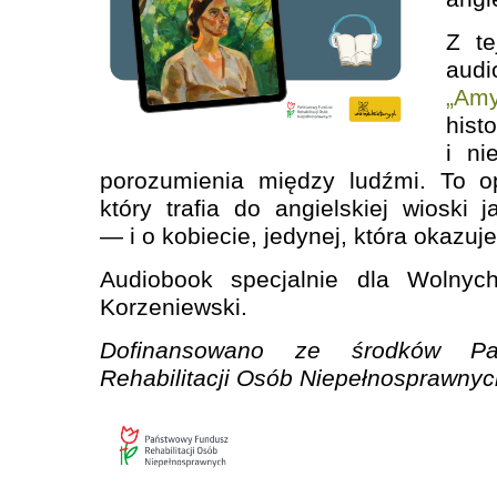
Z te
aud
„Amy
hist
i ni
porozumienia między ludźmi. To o
który trafia do angielskiej wioski 
— i o kobiecie, jedynej, która okazuje
Audiobook specjalnie dla Wolnych
Korzeniewski.
Dofinansowano ze środków Pa
Rehabilitacji Osób Niepełnosprawnyc