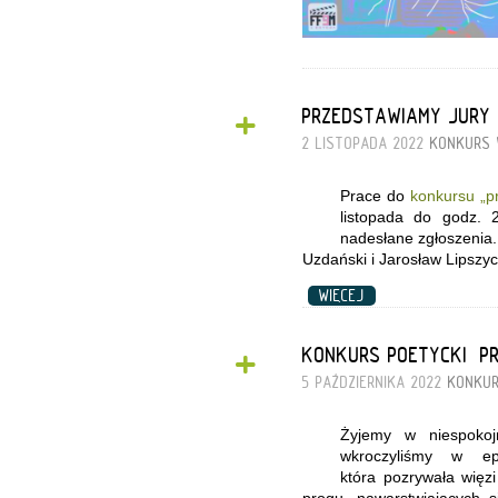
+
PRZEDSTAWIAMY JURY 
2 LISTOPADA 2022
KONKURS
Prace do
konkursu „p
listopada do godz. 
nadesłane zgłoszenia.
Uzdański i Jarosław Lipszyc
WIĘCEJ
+
KONKURS POETYCKI „P
5 PAŹDZIERNIKA 2022
KONKU
Żyjemy w niespokoj
wkroczyliśmy w epo
która pozrywała więz
progu, nawarstwiających 