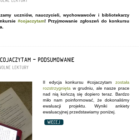
OLNE LEKTURY
szamy uczniów, nauczycieli, wychowawców i bibliotekarzy
onkursie
#cojaczytam
!
Przyjmowanie zgłoszeń do konkursu
a.
#COJACZYTAM - PODSUMOWANIE
WOLNE LEKTURY
II edycja konkursu #cojaczytam
została
rozstrzygnięta
w grudniu, ale nasze prace
nad nią kończą się dopiero teraz. Bardzo
miło nam poinformować, że dokonaliśmy
ewaluacji projektu. Wyniki ankiety
ewaluacyjnej przedstawiamy poniżej.
WIĘCEJ