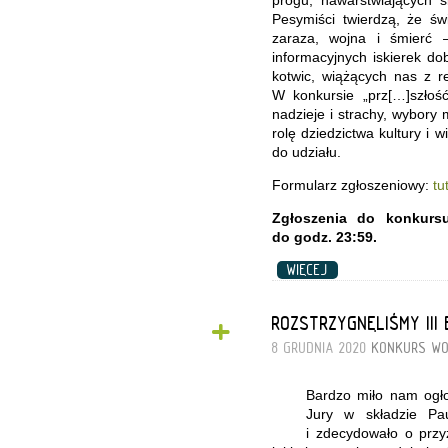
Pesymiści twierdzą, że św
zaraza, wojna i śmierć 
informacyjnych iskierek d
kotwic, wiążących nas z r
W konkursie „prz[…]szłość
nadzieje i strachy, wybory 
rolę dziedzictwa kultury i 
do udziału.
Formularz zgłoszeniowy:
tu
Zgłoszenia do konkurs
do godz. 23:59.
WIĘCEJ
+
ROZSTRZYGNĘLIŚMY II
8 GRUDNIA 2020
KONKURS
WO
Bardzo miło nam ogło
Jury w składzie Pa
i zdecydowało o przy