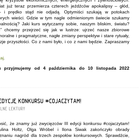
iat już teraz przemierza czterech jeźdźców apokalipsy – głód,
– i prędko stąd nie odjadą. Optymiści szukają w potokach
obrych wieści. Gdzie w tym nagle odmienionym świecie szukamy
ealnością? Jaki kurs wytyczamy sobie, naszym bliskim, światu?
” chcemy przejrzeć się jak w lustrze: ujrzeć nasze zbiorowe
moralne i pragmatyczne, nagłe zmiany perspektyw i stare rytuały,
wizje przyszłości. Co z nami było, i co z nami będzie. Zapraszamy
taj
.
u przyjmujemy od 4 października do 10 listopada 2022
I EDYCJĘ KONKURSU #COJACZYTAM!
LNE LEKTURY
sić, że znamy już zwycięzców III edycji konkursu #cojaczytam!
ulina Holtz, Olga Wróbel i Ilona Siwak zakończyło obrady
znaniu nagród dla trzech zespołów konkursowych. Sprawdźcie,