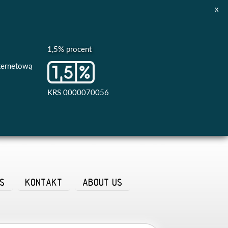
x
1,5% procent
nternetową
KRS 0000070056
AS
KONTAKT
ABOUT US