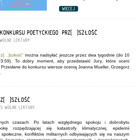
WIĘCEJ
KONKURSU POETYCKIEGO „PRZ[…]SZŁOŚĆ”
WOLNE LEKTURY
rz[…]szłość”
można nadsyłać jeszcze przez dwa tygodnie (do 10
23:59). To dobry moment, aby przedstawić Jury, które oceni
 Przesłane do konkursu wiersze ocenią Joanna Mueller, Grzegorz
.
RZ[…]SZŁOŚĆ”
RS
WOLNE LEKTURY
nych czasach. Po latach względnego spokoju i dobrobytu
kę rozpędzającej się katastrofy klimatycznej, epidemii
i społeczne, konfliktów militarnych odbywających się na naszym
się kryzysów ekonomicznych, energetycznych i żywnościowych.