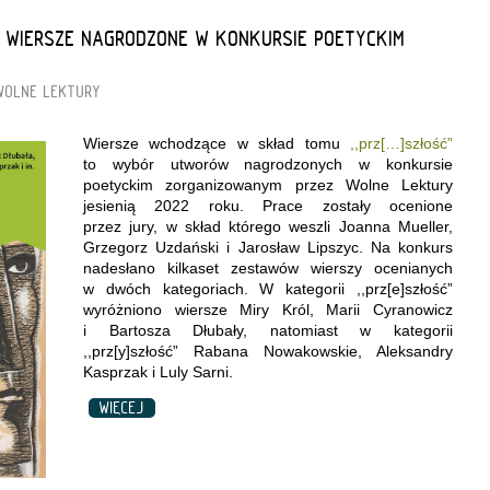
- WIERSZE NAGRODZONE W KONKURSIE POETYCKIM
WOLNE LEKTURY
Wiersze wchodzące w skład tomu
,,prz[…]szłość”
to wybór utworów nagrodzonych w konkursie
poetyckim zorganizowanym przez Wolne Lektury
jesienią 2022 roku. Prace zostały ocenione
przez jury, w skład którego weszli Joanna Mueller,
Grzegorz Uzdański i Jarosław Lipszyc. Na konkurs
nadesłano kilkaset zestawów wierszy ocenianych
w dwóch kategoriach. W kategorii ,,prz[e]szłość”
wyróżniono wiersze Miry Król, Marii Cyranowicz
i Bartosza Dłubały, natomiast w kategorii
,,prz[y]szłość” Rabana Nowakowskie, Aleksandry
Kasprzak i Luly Sarni.
WIĘCEJ