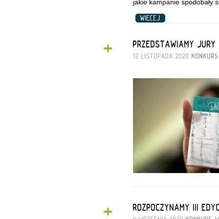
jakie kampanie spodobały si
WIĘCEJ
+
PRZEDSTAWIAMY JURY 
12 LISTOPADA 2020
KONKURS
+
ROZPOCZYNAMY III ED