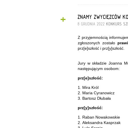
+
ZNAMY ZWYCIĘZCÓW KO
8 GRUDNIA 2022
KONKURS
SZ
Z przyjemnością informuje
zgłoszonych zostało
praw
prz[e]szłość i prz[y]szłość.
Jury w składzie Joanna Mu
następującym osobom:
prz[e]szłość:
1. Mira Król
2. Maria Cyranowicz
3. Bartosz Dłubała
prz[y]szłość:
1. Raban Nowakowskie
2. Aleksandra Kasprzak
3. Lula Sarnia