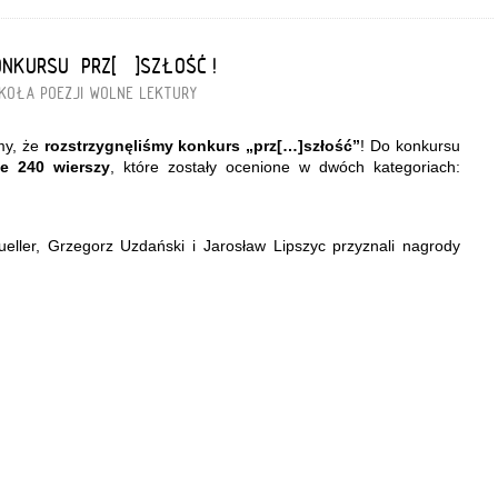
NKURSU „PRZ[…]SZŁOŚĆ”!
KOŁA POEZJI
WOLNE LEKTURY
my, że
rozstrzygnęliśmy konkurs „prz[…]szłość”
! Do konkursu
ie 240 wierszy
, które zostały ocenione w dwóch kategoriach:
eller, Grzegorz Uzdański i Jarosław Lipszyc przyznali nagrody