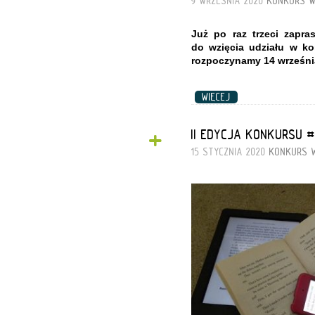
9 WRZEŚNIA 2020
KONKURS
W
Już po raz trzeci zapra
do wzięcia udziału w k
rozpoczynamy 14 wrześni
WIĘCEJ
+
II EDYCJA KONKURSU 
15 STYCZNIA 2020
KONKURS