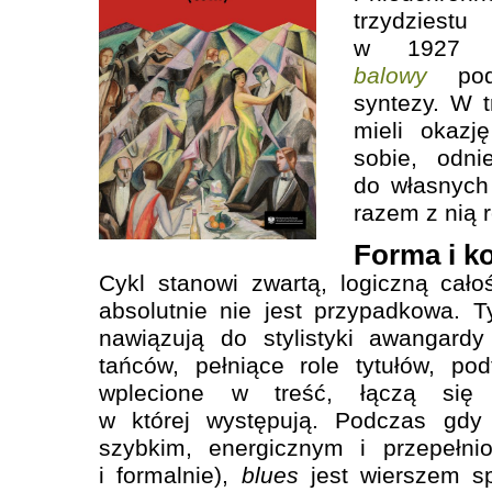
trzydzies
w 1927
balowy
pode
syntezy. W t
mieli okazj
sobie, odni
do własnych
razem z nią r
Forma i k
Cykl stanowi zwartą, logiczną cało
absolutnie nie jest przypadkowa. Ty
nawiązują do stylistyki awangard
tańców, pełniące role tytułów, po
wplecione w treść, łączą się 
w której występują. Podczas gd
szybkim, energicznym i przepełnio
i formalnie),
blues
jest wierszem s