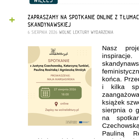
+
ZAPRASZAMY NA SPOTKANIE ONLINE Z TŁUMAC
SKANDYNAWSKIEJ
6 SIERPNIA 2026
WOLNE LEKTURY
WYDARZENIA
Nasz proj
inspirac
skandyna
feministyc
końca. Prze
i kilka s
zaangażow
książek szw
sierpnia o 
na spotka
Czechowską
Pauliną R