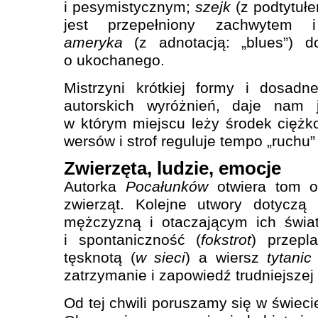
i pesymistycznym;
szejk
(z podtytułe
jest przepełniony zachwyte
ameryka
(z adnotacją: „blues”) d
o ukochanego.
Mistrzyni krótkiej formy i dosadn
autorskich wyróżnień, daje nam 
w którym miejscu leży środek ciężko
wersów i strof reguluje tempo „ruchu”
Zwierzęta, ludzie, emocje
Autorka
Pocałunków
otwiera tom od
zwierząt. Kolejne utwory dotyczą 
mężczyzną i otaczającym ich świa
i spontaniczność (
fokstrot
) przepl
tęsknotą (
w sieci
) a wiersz
tytanic
zatrzymanie i zapowiedź trudniejszej 
Od tej chwili poruszamy się w świecie