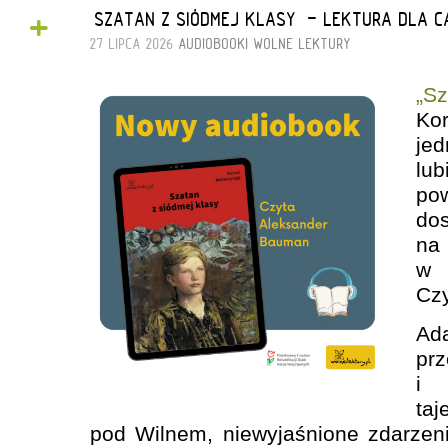
+
„SZATAN Z SIÓDMEJ KLASY” - LEKTURA DLA C
27 LIPCA 2026
AUDIOBOOKI
WOLNE LEKTURY
„S
Ko
je
lu
po
do
na
w 
Cz
Ad
pr
i 
ta
pod Wilnem, niewyjaśnione zdarzenia