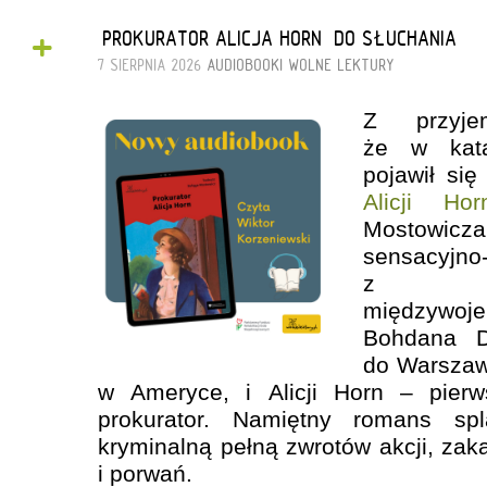
+
„PROKURATOR ALICJA HORN” DO SŁUCHANIA
7 SIERPNIA 2026
AUDIOBOOKI
WOLNE LEKTURY
Z przyjem
że w kata
pojawił si
Alicji Hor
Mostowicza
sensacyjno
z dwu
międzywoj
Bohdana D
do Warszaw
w Ameryce, i Alicji Horn – pierw
prokurator. Namiętny romans sp
kryminalną pełną zwrotów akcji, z
i porwań.