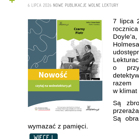
+
6 LIPCA 2026
NOWE PUBLIKACJE
WOLNE LEKTURY
7 lipca
rocznic
Doyle’
Holme
udostę
Lektura
o przy
detekt
razem 
w klimat
Są zbro
przeraż
Są obra
wymazać z pamięci.
WIĘCEJ