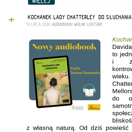
WIĘCEJ
+
„KOCHANEK LADY CHATTERLEY” DO SŁUCHANI
13 LIPCA 2026
AUDIOBOOKI
WOLNE LEKTURY
Kocha
David
to jed
i za
kontro
wiek
Chatte
Mellor
do op
samo
społe
blisko
z własną naturą. Od dziś powieść 