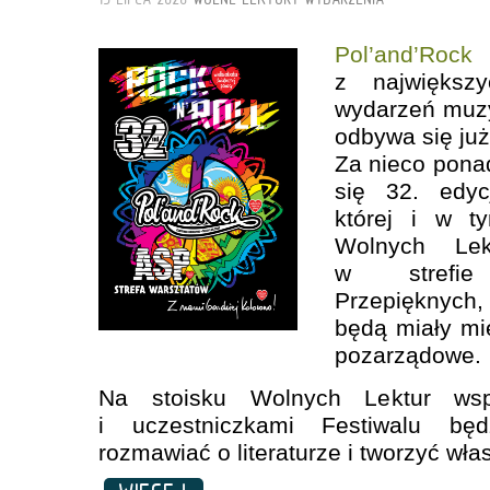
Pol’and’Rock
z największy
wydarzeń muzy
odbywa się już
Za nieco pona
się 32. edyc
której i w t
Wolnych Lek
w strefie
Przepięknych
będą miały mi
pozarządowe.
Na stoisku Wolnych Lektur wsp
i uczestniczkami Festiwalu będ
rozmawiać o literaturze i tworzyć włas