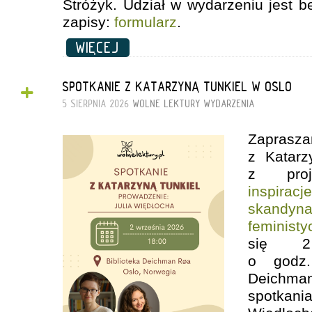
Stróżyk. Udział w wydarzeniu jest b
zapisy:
formularz
.
WIĘCEJ
+
SPOTKANIE Z KATARZYNĄ TUNKIEL W OSLO
5 SIERPNIA 2026
WOLNE LEKTURY
WYDARZENIA
Zapras
z Katarz
z pro
inspira
skandyn
feministy
się 2
o godz.
Deichma
spotka