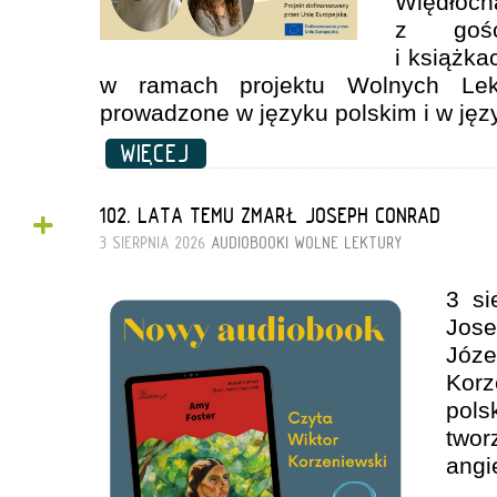
Więdł
z gośc
i książka
w ramach projektu Wolnych Lekt
prowadzone w języku polskim i w jęz
WIĘCEJ
+
102. LATA TEMU ZMARŁ JOSEPH CONRAD
3 SIERPNIA 2026
AUDIOBOOKI
WOLNE LEKTURY
3 si
Jos
Józ
Kor
pol
tw
angi