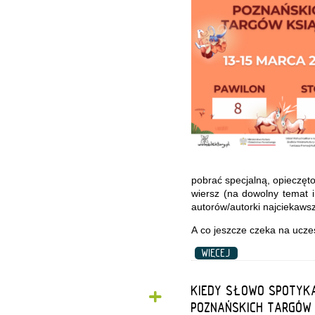
pobrać specjalną, opieczęt
wiersz (na dowolny temat i
autorów/autorki najciekaws
A co jeszcze czeka na ucze
WIĘCEJ
+
KIEDY SŁOWO SPOTYKA
POZNAŃSKICH TARGÓW 