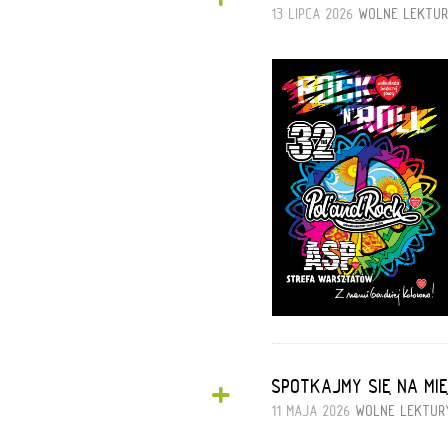
+
13 LIPCA 2026
WOLNE LEKTU
+
SPOTKAJMY SIĘ NA MI
11 MAJA 2026
WOLNE LEKTUR