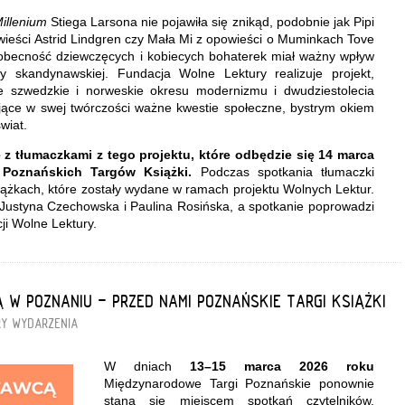
illenium
Stiega Larsona nie pojawiła się znikąd, podobnie jak Pipi
ieści Astrid Lindgren czy Mała Mi z opowieści o Muminkach Tove
 obecność dziewczęcych i kobiecych bohaterek miał ważny wpływ
ury skandynawskiej. Fundacja Wolne Lektury realizuje projekt,
ie szwedzkie i norweskie okresu modernizmu i dwudziestolecia
ące w swej twórczości ważne kwestie społeczne, bystrym okiem
wiat.
z tłumaczkami z tego projektu, które odbędzie się 14 marca
 Poznańskich Targów Książki.
Podczas spotkania tłumaczki
iążkach, które zostały wydane w ramach projektu Wolnych Lektur.
ustyna Czechowska i Paulina Rosińska, a spotkanie poprowadzi
i Wolne Lektury.
Ą W POZNANIU - PRZED NAMI POZNAŃSKIE TARGI KSIĄŻKI
RY
WYDARZENIA
W dniach
13–15 marca 2026 roku
Międzynarodowe Targi Poznańskie ponownie
staną się miejscem spotkań czytelników,