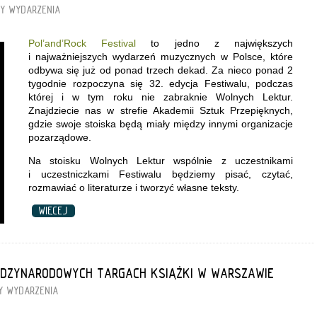
RY
WYDARZENIA
Pol’and’Rock Festival
to jedno z największych
i najważniejszych wydarzeń muzycznych w Polsce, które
odbywa się już od ponad trzech dekad. Za nieco ponad 2
tygodnie rozpoczyna się 32. edycja Festiwalu, podczas
której i w tym roku nie zabraknie Wolnych Lektur.
Znajdziecie nas w strefie Akademii Sztuk Przepięknych,
gdzie swoje stoiska będą miały między innymi organizacje
pozarządowe.
Na stoisku Wolnych Lektur wspólnie z uczestnikami
i uczestniczkami Festiwalu będziemy pisać, czytać,
rozmawiać o literaturze i tworzyć własne teksty.
WIĘCEJ
ĘDZYNARODOWYCH TARGACH KSIĄŻKI W WARSZAWIE
Y
WYDARZENIA