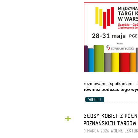
rozmowami, spotkaniami i 
również podczas tego wyd
WIĘCEJ
+
GŁOSY KOBIET Z PÓŁN
POZNAŃSKICH TARGÓW 
9 MARCA 2026
WOLNE LEKTU