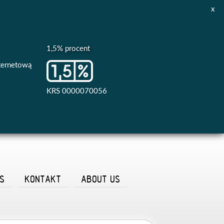
x
1,5% procent
nternetową
KRS 0000070056
AS
KONTAKT
ABOUT US