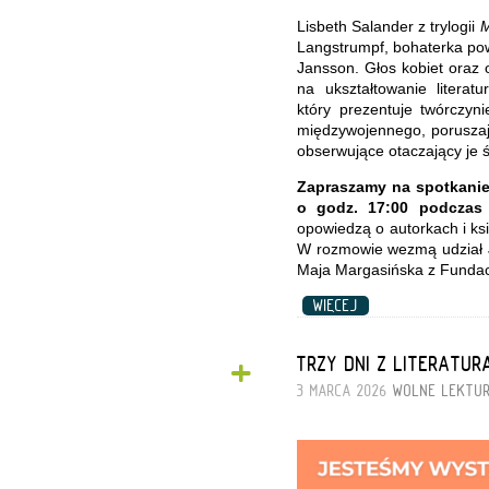
Lisbeth Salander z trylogii
M
Langstrumpf, bohaterka pow
Jansson. Głos kobiet oraz
na ukształtowanie literat
który prezentuje twórczyn
międzywojennego, poruszaj
obserwujące otaczający je ś
Zapraszamy na spotkanie 
o godz. 17:00 podczas
opowiedzą o autorkach i ks
W rozmowie wezmą udział J
Maja Margasińska z Fundacj
WIĘCEJ
+
TRZY DNI Z LITERATUR
3 MARCA 2026
WOLNE LEKTU