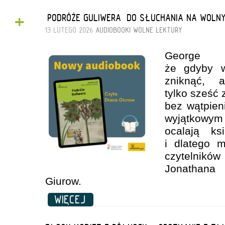
+
„PODRÓŻE GULIWERA” DO SŁUCHANIA NA WOLN
13 LUTEGO 2026
AUDIOBOOKI
WOLNE LEKTURY
George O
że gdyby w
zniknąć, 
tylko sześć 
bez wątpien
wyjątkowym
ocalają ks
i dlatego 
czytelnikó
Jonathana
Giurow.
WIĘCEJ