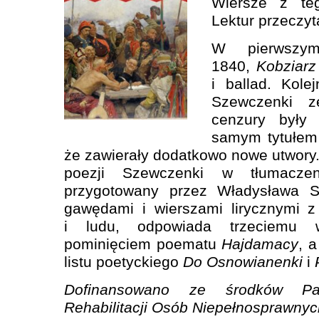
Wiersze z te
Lektur przeczyt
W pierwszy
1840,
Kobziarz
i ballad. Kole
Szewczenki 
cenzury były
samym tytułem
że zawierały dodatkowo nowe utwory. 
poezji Szewczenki w tłumaczen
przygotowany przez Władysława S
gawędami i wierszami lirycznymi z
i ludu, odpowiada trzeciemu
pominięciem poematu
Hajdamacy
, 
listu poetyckiego
Do Osnowianenki
i
Dofinansowano ze środków Pa
Rehabilitacji Osób Niepełnosprawnyc