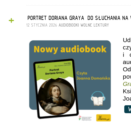
+
„PORTRET DORIANA GRAYA” DO SŁUCHANIA NA
12 STYCZNIA 2026
AUDIOBOOKI
WOLNE LEKTURY
Ud
cz
i 
au
Od
po
Gr
Ks
Jo
W