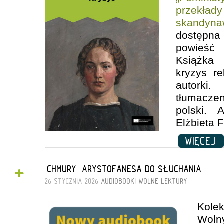
przek
skandynaw
dostępna
powieść
Książka 
kryzys re
autorki
tłumacze
polski. 
Elżbieta 
WIĘCEJ
+
„CHMURY” ARYSTOFANESA DO SŁUCHANIA
26 STYCZNIA 2026
AUDIOBOOKI
WOLNE LEKTURY
Kol
Woln