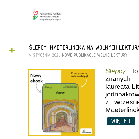
+
„ŚLEPCY” MAETERLINCKA NA WOLNYCH LEKTUR
19 STYCZNIA 2026
NOWE PUBLIKACJE
WOLNE LEKTURY
Ślepcy
to 
znanych d
laureata Li
jednoakt
z wczesne
Maeterlinc
WIĘCEJ