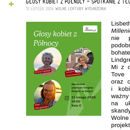
+
GŁOSY KOBIET Z PÓŁNOCY - SPOTKANIE Z TŁ
12 LUTEGO 2026
WOLNE LEKTURY
WYDARZENIA
Lisbe
Millen
nie p
podobn
bohat
Lin
Mi z 
Tove 
oraz 
i kob
wa
na uks
skand
Wolne
proje