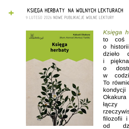
+
„KSIĘGA HERBATY” NA WOLNYCH LEKTURACH
9 LUTEGO 2026
NOWE PUBLIKACJE
WOLNE LEKTURY
Księga h
to coś 
o histor
dzieło 
i piękna
o dostr
w codzi
To równi
kondyc
Okakura
łączy 
rzeczywis
filozofii
od dz