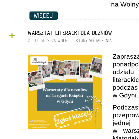
na Wolny
WIĘCEJ
+
WARSZTAT LITERACKI DLA UCZNIÓW
2 LUTEGO 2026
WOLNE LEKTURY
WYDARZENIA
Zapras
ponadpo
udzia
literac
podcz
w Gdyni.
Podczas 
przepro
jedne
w warsz
Materiał