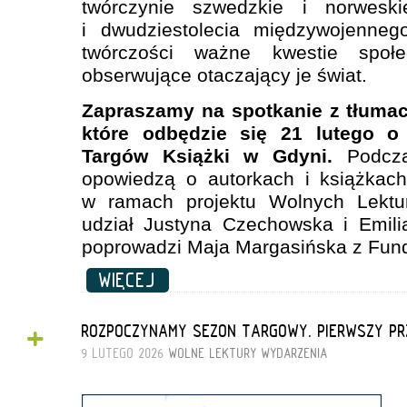
twórczynie szwedzkie i norwesk
i dwudziestolecia międzywojenneg
twórczości ważne kwestie społ
obserwujące otaczający je świat.
Zapraszamy na spotkanie z tłumac
które odbędzie się 21 lutego o
Targów Książki w Gdyni.
Podcza
opowiedzą o autorkach i książkach
w ramach projektu Wolnych Lekt
udział Justyna Czechowska i Emili
poprowadzi Maja Margasińska z Fund
WIĘCEJ
+
ROZPOCZYNAMY SEZON TARGOWY. PIERWSZY PR
9 LUTEGO 2026
WOLNE LEKTURY
WYDARZENIA