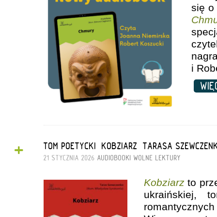
się o
Chmu
spec
czyt
nagr
i Rob
WIĘ
+
TOM POETYCKI „KOBZIARZ” TARASA SZEWCZEN
21 STYCZNIA 2026
AUDIOBOOKI
WOLNE LEKTURY
Kobziarz
to prz
ukraińskiej, 
romantycznyc