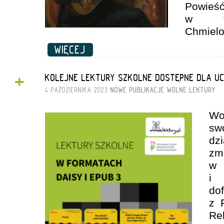
Powi
w tłu
Chmielo
WIĘCEJ
+
KOLEJNE LEKTURY SZKOLNE DOSTĘPNE DLA UC
4 PAŹDZIERNIKA 2023
NOWE PUBLIKACJE
WOLNE LEKTURY
Wo
s
d
zm
w 
i 
do
z 
Re