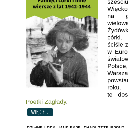
sześ
Więckow
na gł
wielow
Żydówki
córki.
ściśle 
w Euro
świat
Polsce
War
powsta
roku
te do
Poetki Zagłady
.
WIĘCEJ
„DZIWNE LOSY JANE EYRE” CHARLOTTE BRONT