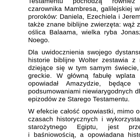
Testamentu pochodzą również 
czarownika Mambresa, galilejskiej wi
proroków: Daniela, Ezechiela i Jere
także znane biblijne zwierzęta: wąż 
oślica Balaama, wielka ryba Jonas
Noego.
Dla uwidocznienia swojego dystans
historie biblijne Wolter zestawia z
dziejące się w tym samym świecie,
greckie. W główną fabułę wplata 
opowiadał Amazydzie, będące w
podsumowaniami niewiarygodnych dl
epizodów ze Starego Testamentu.
W efekcie całość opowiastki, mimo 
czasach historycznych i wykorzystan
starożytnego Egiptu, jest prz
i baśniowością, a opowiadana hist