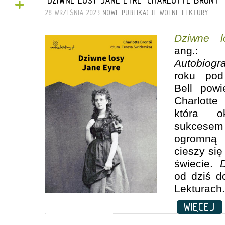
+
28 WRZEŚNIA 2023
NOWE PUBLIKACJE
WOLNE LEKTURY
Dziwne l
ang.
Autobiogr
roku pod
Bell powie
Charlot
która o
sukcesem
ogromną 
cieszy się
świecie.
D
od dziś d
Lekturach.
WIĘCEJ