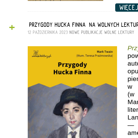
WIĘC
+
„PRZYGODY HUCKA FINNA” NA WOLNYCH LEKTU
12 PAŹDZIERNIKA 2023
NOWE PUBLIKACJE
WOLNE LEKTURY
Pr
po
au
op
pi
w 
(w
Ma
li
La
—
am