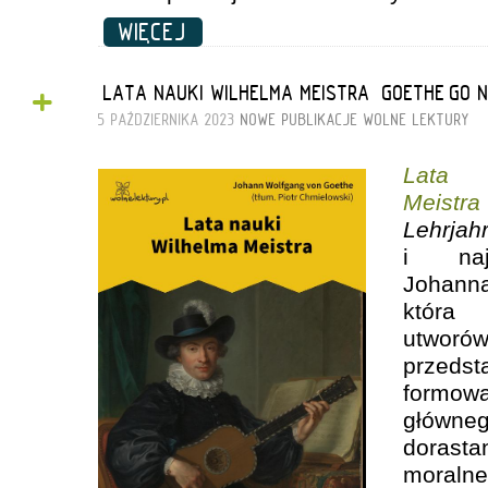
WIĘCEJ
+
„LATA NAUKI WILHELMA MEISTRA” GOETHE’GO
5 PAŹDZIERNIKA 2023
NOWE PUBLIKACJE
WOLNE LEKTURY
Lata
Meistra
Lehrjah
i naj
Johann
która
utwor
przeds
formow
główn
dorasta
moraln