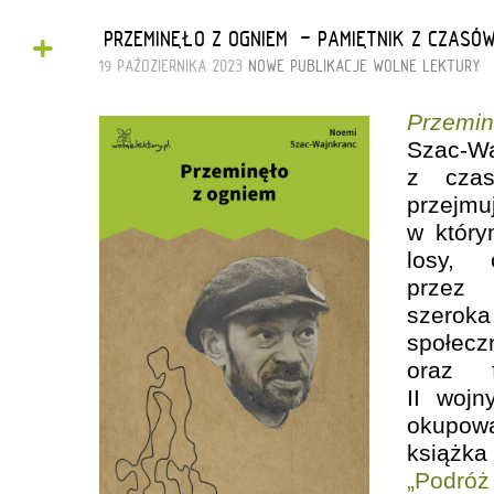
+
„PRZEMINĘŁO Z OGNIEM” - PAMIĘTNIK Z CZAS
19 PAŹDZIERNIKA 2023
NOWE PUBLIKACJE
WOLNE LEKTURY
Przemi
Szac-W
z czas
przej
w który
losy, 
przez 
szer
społecz
oraz f
II wojn
okupow
książka 
„Podróż