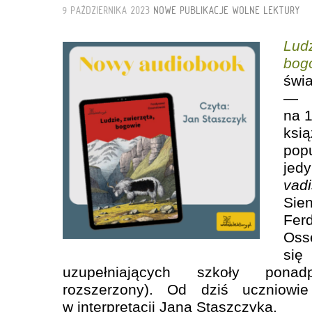
9 PAŹDZIERNIKA 2023
NOWE PUBLIKACJE
WOLNE LEKTURY
Lu
bog
św
— z
na 1
ks
pop
j
v
Sie
Fer
Oss
się
uzupełniających szkoły ponad
rozszerzony). Od dziś uczniowi
w interpretacji Jana Staszczyka.