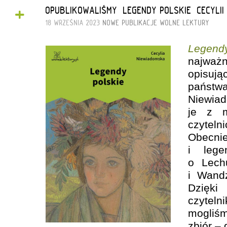
+
OPUBLIKOWALIŚMY „LEGENDY POLSKIE” CECYLII
18 WRZEŚNIA 2023
NOWE PUBLIKACJE
WOLNE LEKTURY
Legend
najwa
opisują
państw
Niewi
je z m
czyteln
Obecn
i leg
o Lech
i Wandz
Dzięk
czytel
mogliśm
zbiór –