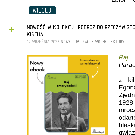
WIĘCEJ
+
NOWOŚĆ W KOLEKCJI „PODRÓŻ DO RZECZYWISTOŚ
KISCHA
12 WRZEŚNIA 2023
NOWE PUBLIKACJE
WOLNE LEKTURY
Raj 
Par
—
z ki
Egon
Zjed
1928
mroc
odar
bla
gwia