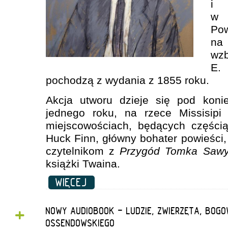
i 
w 
Po
na
wzb
E.
pochodzą z wydania z 1855 roku.
Akcja utworu dzieje się pod koni
jednego roku, na rzece Missisipi
miejscowościach, będących częścią
Huck Finn, główny bohater powieści,
czytelnikom z
Przygód Tomka Sawy
książki Twaina.
WIĘCEJ
+
NOWY AUDIOBOOK - LUDZIE, ZWIERZĘTA, BOG
OSSENDOWSKIEGO