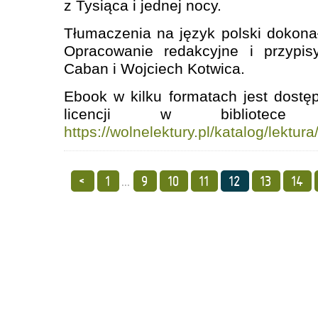
z Tysiąca i jednej nocy.
Tłumaczenia na język polski dokona
Opracowanie redakcyjne i przypis
Caban i Wojciech Kotwica.
Ebook w kilku formatach jest dost
licencji w bibliotece
https://wolnelektury.pl/katalog/lektura
<
1
...
9
10
11
12
13
14