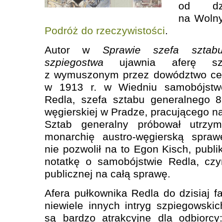
od dz
na Wolny
Podróż do rzeczywistości
.
Autor w
Sprawie szefa sztab
szpiegostwa
ujawnia aferę szp
z wymuszonym przez dowództwo cesa
w 1913 r. w Wiedniu samobójstw
Redla, szefa sztabu generalnego 8
węgierskiej w Pradze, pracującego na 
Sztab generalny próbował utrzy
monarchię austro-węgierską spraw
nie pozwolił na to Egon Kisch, publi
notatkę o samobójstwie Redla, czy
publicznej na całą sprawę.
Afera pułkownika Redla do dzisiaj f
niewiele innych intryg szpiegowskic
są bardzo atrakcyjne dla odbiorcy