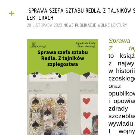
+
„SPRAWA SZEFA SZTABU REDLA. Z TAJNIKÓW 
LEKTURACH
20 LISTOPADA 2023
NOWE PUBLIKACJE
WOLNE LEKTURY
Sprawa 
Z tajn
to ksią
z najwyb
w histor
czeskieg
oraz d
opubliko
i opowia
zdrad
szczebla
wywiadu 
I wojny