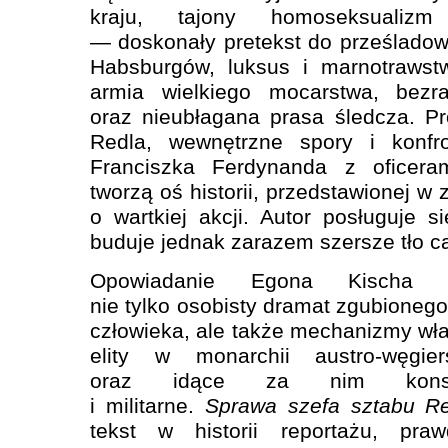
kraju, tajony homoseksualiz
— doskonały pretekst do prześlado
Habsburgów, luksus i marnotrawstw
armia wielkiego mocarstwa, bezr
oraz nieubłagana prasa śledcza. P
Redla, wewnętrzne spory i konfro
Franciszka Ferdynanda z oficera
tworzą oś historii, przedstawionej w z
o wartkiej akcji. Autor posługuje 
buduje jednak zarazem szersze tło całe
Opowiadanie Egona Kischa z
nie tylko osobisty dramat zgubioneg
człowieka, ale także mechanizmy wła
elity w monarchii austro-węgier
oraz idące za nim konsek
i militarne.
Sprawa szefa sztabu R
tekst w historii reportażu, pr