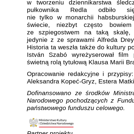
w tworzeniu dziennikarstwa śledc
pułkownika Redla odbiło s
nie tylko w monarchii habsburskie
świecie, niezbyt często bowie
ze szpiegostwem na taką skalę,
jedynie z ze sprawami Alfreda Drey
Historia ta weszła także do kultury 
István Szabó wyreżyserował film
świetną rolą tytułową Klausa Marii B
Opracowanie redakcyjne i przypisy
Aleksandra Kopeć-Gryz, Estera Matki
Dofinansowano ze środków Ministra
Narodowego pochodzących z Fundus
państwowego funduszu celowego.
Partner projektu