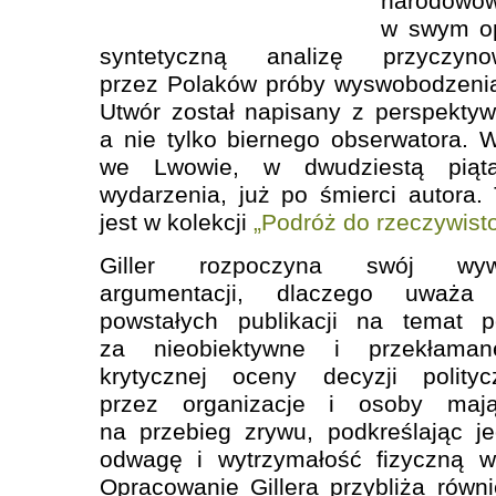
narodowo
w swym op
syntetyczną analizę przyczyno
przez Polaków próby wyswobodzenia
Utwór został napisany z perspekty
a nie tylko biernego obserwatora.
we Lwowie, w dwudziestą piątą
wydarzenia, już po śmierci autora.
jest w kolekcji
„Podróż do rzeczywisto
Giller rozpoczyna swój wyw
argumentacji, dlaczego uważa 
powstałych publikacji na temat p
za nieobiektywne i przekłaman
krytycznej oceny decyzji polit
przez organizacje i osoby maj
na przebieg zrywu, podkreślając j
odwagę i wytrzymałość fizyczną w
Opracowanie Gillera przybliża równi