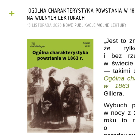
+
„OGÓLNA CHARAKTERYSTYKA POWSTANIA W 186
NA WOLNYCH LEKTURACH
13 LISTOPADA 2023
NOWE PUBLIKACJE
WOLNE LEKTURY
„Jest to 
że tyl
i bez rz
w świecie 
— takimi 
Ogólna ch
w 1863 
Gillera.
Wybuch p
w nocy z 
roku to n
o ch