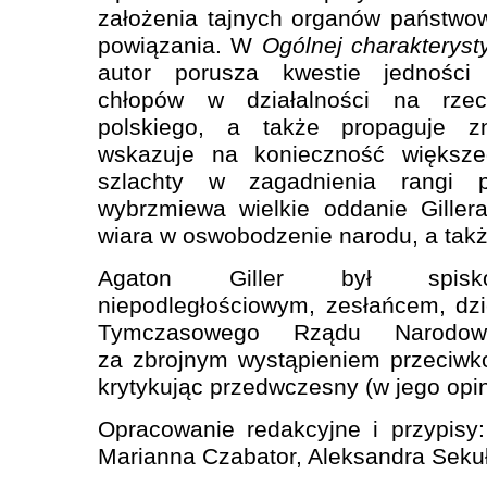
założenia tajnych organów państwo
powiązania. W
Ogólnej charakteryst
autor porusza kwestie jedności
chłopów w działalności na rze
polskiego, a także propaguje zn
wskazuje na konieczność większ
szlachty w zagadnienia rangi 
wybrzmiewa wielkie oddanie Gillera
wiara w oswobodzenie narodu, a takż
Agaton Giller był spisko
niepodległościowym, zesłańcem, dz
Tymczasowego Rządu Narodow
za zbrojnym wystąpieniem przeciwk
krytykując przedwczesny (w jego opi
Opracowanie redakcyjne i przypisy
Marianna Czabator, Aleksandra Seku