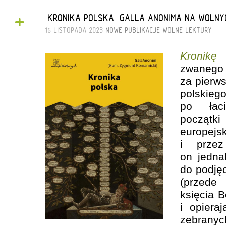
+
„KRONIKA POLSKA” GALLA ANONIMA NA WOLN
16 LISTOPADA 2023
NOWE PUBLIKACJE
WOLNE LEKTURY
Kronik
zwaneg
za pierws
polskie
po łaci
początki
europejsk
i przez
on jedna
do podjęc
(przede
księcia 
i opiera
zebranyc