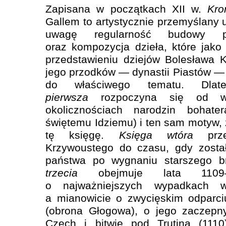
Zapisana w początkach XII w.
Kro
Gallem to artystycznie przemyślany 
uwagę regularność budowy po
oraz kompozycja dzieła, które jako
przedstawieniu dziejów Bolesława K
jego przodków — dynastii Piastów —
do właściwego tematu. Dla
pierwsza
rozpoczyna się od wi
okolicznościach narodzin bohater
świętemu Idziemu) i ten sam motyw,
tę księgę.
Księga wtóra
prze
Krzywoustego do czasu, gdy zosta
państwa po wygnaniu starszego b
trzecia
obejmuje lata 1109–
o najważniejszych wypadkach w
a mianowicie o zwycięskim odparci
(obrona Głogowa), o jego zaczepn
Czech i bitwie pod Trutiną (1110