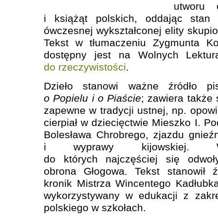
utworu 
i książąt polskich, oddając stan
ówczesnej wykształconej elity skupi
Tekst w tłumaczeniu Zygmunta Kom
dostępny jest na Wolnych Lektu
do rzeczywistości
.
Dzieło stanowi ważne źródło p
o Popielu i o Piaście
; zawiera także
zapewne w tradycji ustnej, np. opowi
cierpiał w dziecięctwie Mieszko I. P
Bolesława Chrobrego, zjazdu gnieź
i wyprawy kijowskiej. W
do których najczęściej się odwoł
obrona Głogowa. Tekst stanowił ź
kronik Mistrza Wincentego Kadłubka
wykorzystywany w edukacji z zakre
polskiego w szkołach.