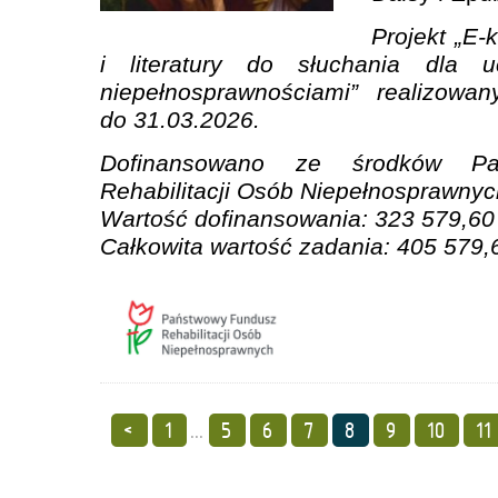
Projekt „E-
i literatury do słuchania dla 
niepełnosprawnościami” realizowa
do 31.03.2026.
Dofinansowano ze środków Pa
Rehabilitacji Osób Niepełnosprawnyc
Wartość dofinansowania: 323 579,60 
Całkowita wartość zadania: 405 579,
<
1
...
5
6
7
8
9
10
11