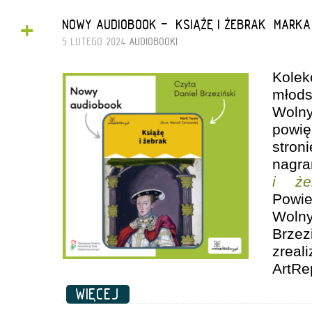
+
NOWY AUDIOBOOK - „KSIĄŻĘ I ŻEBRAK” MARK
5 LUTEGO 2024
AUDIOBOOKI
Kole
młod
Wolny
powi
stro
nagr
i że
Powi
Woln
Brzez
zrea
ArtRe
WIĘCEJ