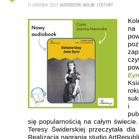
+
11 GRUDNIA 2023
AUDIOBOOKI
WOLNE LEKTURY
Ko
na
pow
po
za
czy
pow
Eyr
Ks
rok
su
i 
pub
się popularnością na całym świecie
Teresy Świderskiej przeczytała dl
Realizacja nagrania studio ArtRepubl