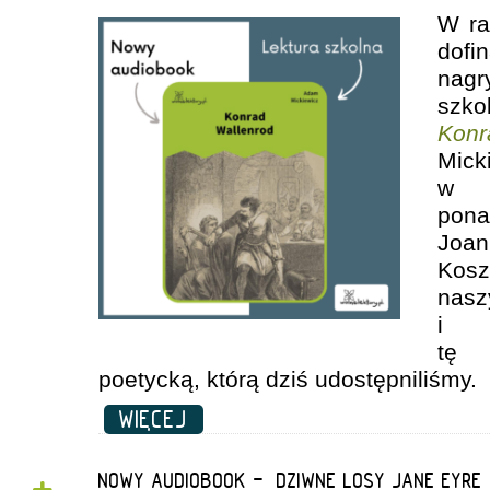
W ra
dof
nagr
szko
Konr
Mic
w
pona
Joan
Kosz
nas
i 
tę 
poetycką, którą dziś udostępniliśmy.
WIĘCEJ
NOWY AUDIOBOOK - „DZIWNE LOSY JANE EYRE”