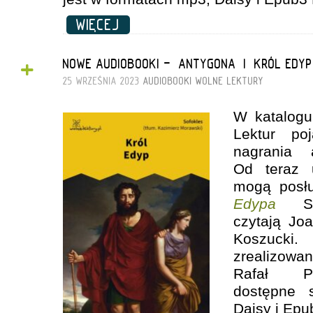
WIĘCEJ
+
NOWE AUDIOBOOKI - „ANTYGONA” I „KRÓL EDYP
25 WRZEŚNIA 2023
AUDIOBOOKI
WOLNE LEKTURY
W katalog
Lektur po
nagrania 
Od teraz 
mogą posł
Edypa
Sof
czytają Jo
Koszucki
zrealizowan
Rafał Po
dostępne 
Daisy i Epu