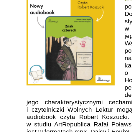
po
D
s
w 
je
Wa
po
n
k
o 
H
p
de
jego charakterystycznymi cecham
i czytelniczki Wolnych Lektur mog
audiobook czyta Robert Koszucki.
w studiu ArtRepublica Rafał Poław
jest w formatach mp3, Daisy i Epub3