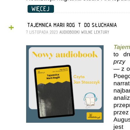
WIĘCEJ
+
„TAJEMNICA MARII ROGÊT” DO SŁUCHANIA
7 LISTOPADA 2023
AUDIOBOOKI
WOLNE LEKTURY
Taje
to d
pr
— z o
Poego
nar
najb
anali
przep
przez
Augu
jes