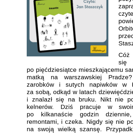
zap
czyt
pow
Orb
prz
Stas
Cóż 
się 
po pięćdziesiątce mieszkającemu s
matką na warszawskiej Pradze?
zarobków i sutych napiwków w 
za sobą, odkąd w latach dziewięćdzi
i znalazł się na bruku. Nikt nie 
kelnerów. Dziś pracuje w swo
po kilkanaście godzin dziennie
remontami, i czeka. Nigdy się nie po
na swoją wielką szansę. Przypadk