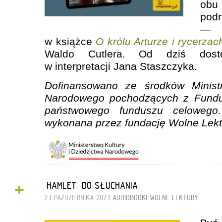
obu
po
— o
w książce
O królu Arturze i rycerza
Waldo Cutlera. Od dziś dost
w interpretacji Jana Staszczyka.
Dofinansowano ze środków Ministr
Narodowego pochodzących z Fundus
państwowego funduszu celowego.
wykonana przez fundację Wolne Lekt
+
„HAMLET” DO SŁUCHANIA
23 PAŹDZIERNIKA 2023
AUDIOBOOKI
WOLNE LEKTURY