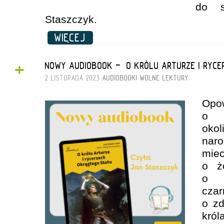
do s
Staszczyk.
WIĘCEJ
+
NOWY AUDIOBOOK - „O KRÓLU ARTURZE I RYC
2 LISTOPADA 2023
AUDIOBOOKI
WOLNE LEKTURY
Opo
o 
oko
naro
mie
o ż
o 
cza
o zd
król