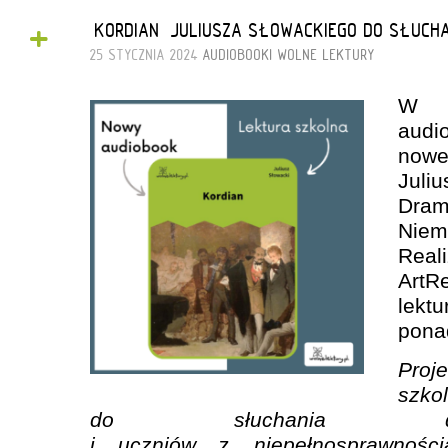
+
„KORDIAN” JULIUSZA SŁOWACKIEGO DO SŁUCH
25 STYCZNIA 2024
AUDIOBOOKI
WOLNE LEKTURY
W n
audi
now
Jul
Dram
Niem
Real
ArtR
le
pona
Proj
szk
do słuchania dl
i uczniów
z
niepełnosprawności