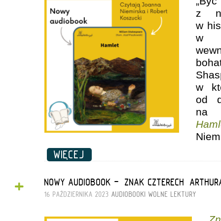
„Być
z na
w his
w s
wew
boha
Sha
w kt
od d
na 
Haml
Niemi
WIĘCEJ
+
NOWY AUDIOBOOK - „ZNAK CZTERECH” ARTHUR
16 PAŹDZIERNIKA 2023
AUDIOBOOKI
WOLNE LEKTURY
Z