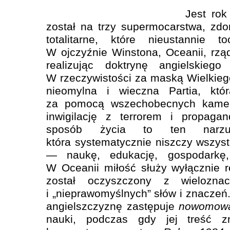
Jest rok
został na trzy supermocarstwa, zd
totalitarne, które nieustannie
W ojczyźnie Winstona, Oceanii, rząd
realizując doktrynę angielskiego
W rzeczywistości za maską Wielkiego
nieomylna i wieczna Partia, któr
za pomocą wszechobecnych kamer
inwigilację z terrorem i propaga
sposób życia to ten narzuc
która systematycznie niszczy wszyst
— naukę, edukację, gospodarkę, 
W Oceanii miłość służy wyłącznie r
został oczyszczony z wieloznac
i „nieprawomyślnych” słów i znaczeń.
angielszczyznę zastępuje
nowomow
nauki, podczas gdy jej treść zn