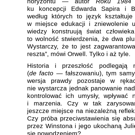
horyzontu — autor
Roku 1984
ku koncepcji Edwarda Sapira i 
według których to język kształtuje
w miejsce edukacji i zniewolenie 
wiedzy konstruują świat człowiek
to wolność stwierdzenia, że dwa plu
Wystarczy, że to jest zagwarantow
reszta”, mówi Orwell. Tylko i aż tyle.
Historia i przeszłość podlegają n
(
de facto
— fałszowaniu), tym samy
wersja prawdy pozostaje w rękach
nie wystarcza jednak panowanie nad 
kontrolować ich umysły, wpływać 
i marzenia. Czy w tak zarysowane
jeszcze miejsce na niezależną reflek
Czy próba przeciwstawienia się ab
przez Winstona i jego ukochaną Ju
się powodzeniem?