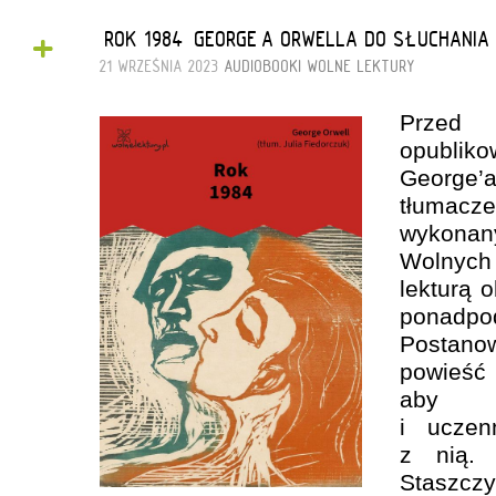
+
„ROK 1984” GEORGE’A ORWELLA DO SŁUCHANIA
21 WRZEŚNIA 2023
AUDIOBOOKI
WOLNE LEKTURY
Prze
opubli
George’
tłumacz
wykona
Wolnych
lekturą 
ponadpo
Postan
powieść 
aby u
i uczen
z nią. 
Staszczy