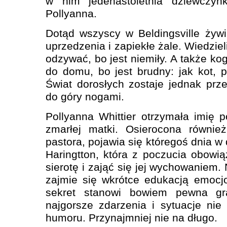
w nim jedenastoletnia dziewczy
Pollyanna.
Dotąd wszyscy w Beldingsville żywil
uprzedzenia i zapiekłe żale. Wiedziel
odzywać, bo jest niemiły. A także k
do domu, bo jest brudny: jak kot, 
Świat dorosłych zostaje jednak pr
do góry nogami.
Pollyanna Whittier otrzymała imię 
zmarłej matki. Osierocona równie
pastora, pojawia się któregoś dnia w 
Haringtton, która z poczucia obowią
sierotę i zająć się jej wychowaniem.
zajmie się wkrótce edukacją emocjon
sekret stanowi bowiem pewna gra
najgorsze zdarzenia i sytuacje nie
humoru. Przynajmniej nie na długo.