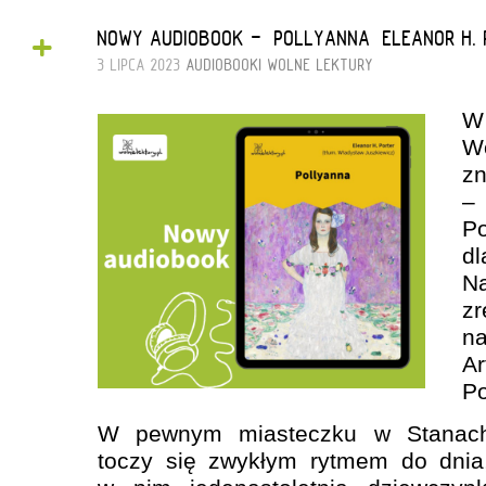
+
NOWY AUDIOBOOK - „POLLYANNA” ELEANOR H.
3 LIPCA 2023
AUDIOBOOKI
WOLNE LEKTURY
W
W
zn
Po
d
N
z
n
A
Po
W pewnym miasteczku w Stanach
toczy się zwykłym rytmem do dnia