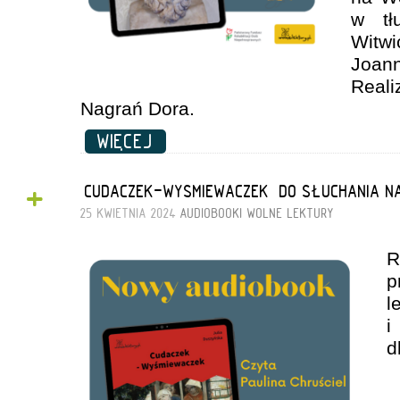
w tł
Witw
Joa
Real
Nagrań Dora.
WIĘCEJ
+
„CUDACZEK-WYSMIEWACZEK” DO SŁUCHANIA N
25 KWIETNIA 2024
AUDIOBOOKI
WOLNE LEKTURY
R
p
i
d