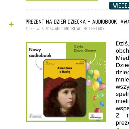
WIĘC
+
PREZENT NA DZIEŃ DZIECKA - AUDIOBOOK „AW
1 CZERWCA 2024
AUDIOBOOKI
WOLNE LEKTURY
Dz
obc
Mię
Dz
dzie
mni
wsz
speł
miel
wsp
Z t
pre