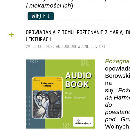
i niekarności ich
).
WIĘCEJ
+
OPOWIADANIA Z TOMU „POŻEGNANIE Z MARIĄ” 
LEKTURACH
29 LUTEGO 2024
AUDIOBOOKI
WOLNE LEKTURY
Pożegna
opow
Borows
na k
się:
Poż
na Harm
do 
powstań
pod Gr
Wolnyc