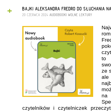
+
BAJKI ALEKSANDRA FREDRO DO SŁUCHANIA N
20 CZERWCA 2024
AUDIOBOOKI
WOLNE LEKTURY
Naj
rom
Fr
po
cz
to 
sw
ze 
al
naj
mo
na
Spe
czytelników i czytelniczek przeczy