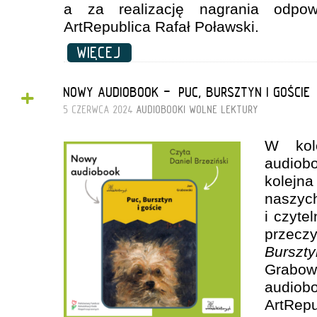
a za realizację nagrania odpow
ArtRepublica Rafał Poławski.
WIĘCEJ
+
NOWY AUDIOBOOK - „PUC, BURSZTYN I GOŚCIE”
5 CZERWCA 2024
AUDIOBOOKI
WOLNE LEKTURY
W kole
audio
kolejna
nasz
i czyte
przec
Bursz
Grabo
audi
ArtRepu