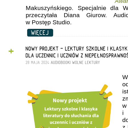
Awa
Makuszyńskiego. Specjalnie dla W
przeczytała Diana Giurow. Audi
w Postęp Studio.
WIĘCEJ
+
NOWY PROJEKT - LEKTURY SZKOLNE I KLASYK
DLA UCZENNIC I UCZNIÓW Z NIEPEŁNOSPRAWNO
28 MAJA 2024
AUDIOBOOKI
WOLNE LEKTURY
W
o
is
z
w
i
d
z