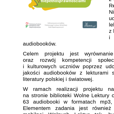
R
N
u
l
z 
i
audiobooków.
Celem projektu jest wyrównani
oraz rozwój kompetencji społecz
i kulturowych uczniów poprzez udo
jakości audiobooków z lekturami 
literatury polskiej i światowej.
W ramach realizacji projektu n
na stronie biblioteki Wolne Lektury o
63 audiobooki w formatach mp3
Elementem zadania jest również m