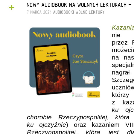
+
NOWY AUDIOBOOK NA WOLNYCH LEKTURACH - 
7 MARCA 2024
AUDIOBOOKI
WOLNE LEKTURY
Kazan
nie 
przez P
możec
na nas
specjal
nagra
Szcze
uczni
którzy
z kaz
ku ojc
chorobie Rzeczypospolitej, która
ku ojczyźnie
) oraz kazaniem VII
Rzeczypospolitej, która jest 