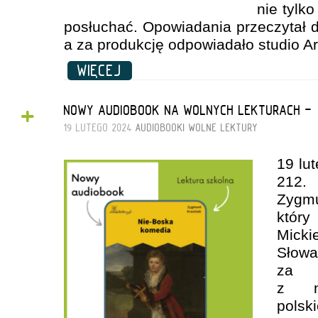
nie tylko
posłuchać. Opowiadania przeczytał d
a za produkcję odpowiadało studio Ar
WIĘCEJ
+
NOWY AUDIOBOOK NA WOLNYCH LEKTURACH - 
19 LUTEGO 2024
AUDIOBOOKI
WOLNE LEKTURY
19 lu
212.
Zygm
któ
Micki
Słowa
za w
z na
pols