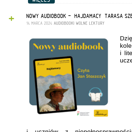
+
NOWY AUDIOBOOK - „HAJDAMACY” TARASA SZ
14 MARCA 2024
AUDIOBOOKI
WOLNE LEKTURY
Dzię
kol
i li
ucz
i uczniów z niepełnosprawności