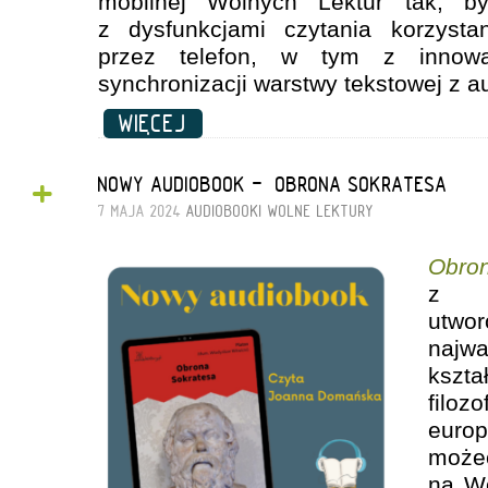
mobilnej Wolnych Lektur tak, b
z dysfunkcjami czytania korzysta
przez telefon, w tym z innowac
synchronizacji warstwy tekstowej z a
WIĘCEJ
+
NOWY AUDIOBOOK - „OBRONA SOKRATESA”
7 MAJA 2024
AUDIOBOOKI
WOLNE LEKTURY
Obro
z na
utw
naj
kszta
filoz
euro
moż
na Wo