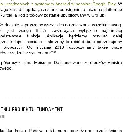
na urządzeniach z systemem Android w serwisie Google Play
. W
ciągu kilku dni aplikacja zostanie udostępniona także na platformie
F-Droid, a kod źródłowy zostanie upublikowany w GitHub.
Serdecznie zapraszamy wszystkich do zgłaszania wszelkich uwag.
To jest wersja BETA, zawierająca wyłącznie najbardziej
podstawowe funkcje. Aplikację będziemy rozwijać dalej
przez kolejne miesiące – ale żeby to robić dobrze potrzebujemy
i i propozycji. Od stycznia 2018 rozpoczynamy także pracę
ików urządzeń z systemem iOS.
 współpracy z firmą Moiseum. Dofinansowano ze środków Ministra
dowego.
ZENIU PROJEKTU FUNDAMENT
RII
a i fundacja e-Państwo rok temu rozpoczęły proces zacieśniania