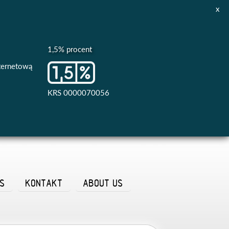
x
1,5% procent
nternetową
KRS 0000070056
AS
KONTAKT
ABOUT US