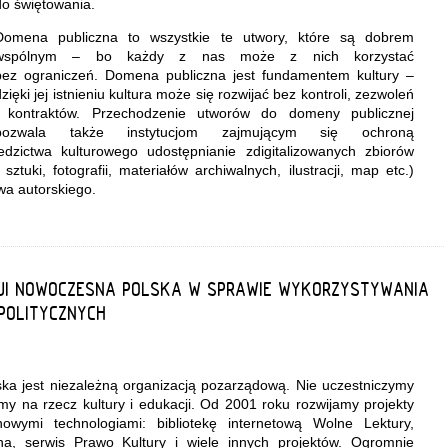
do świętowania.
Domena publiczna to wszystkie te utwory, które są dobrem
wspólnym – bo każdy z nas może z nich korzystać
bez ograniczeń. Domena publiczna jest fundamentem kultury –
dzięki jej istnieniu kultura może się rozwijać bez kontroli, zezwoleń
i kontraktów. Przechodzenie utworów do domeny publicznej
pozwala także instytucjom zajmującym się ochroną
dzictwa kulturowego udostępnianie zdigitalizowanych zbiorów
 sztuki, fotografii, materiałów archiwalnych, ilustracji, map etc.)
wa autorskiego.
CJI NOWOCZESNA POLSKA W SPRAWIE WYKORZYSTYWANIA
POLITYCZNYCH
a jest niezależną organizacją pozarządową. Nie uczestniczymy
amy na rzecz kultury i edukacji. Od 2001 roku rozwijamy projekty
wymi technologiami: bibliotekę internetową Wolne Lektury,
a, serwis Prawo Kultury i wiele innych projektów. Ogromnie