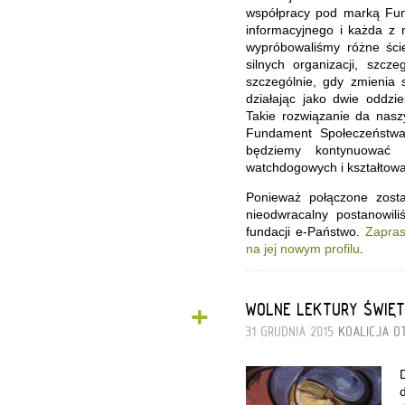
współpracy pod marką Fun
informacyjnego i każda z
wypróbowaliśmy różne ście
silnych organizacji, szcz
szczególnie, gdy zmienia s
działając jako dwie oddzi
Takie rozwiązanie da nasz
Fundament Społeczeństwa 
będziemy kontynuować w
watchdogowych i kształtowan
Ponieważ połączone zosta
nieodwracalny postanowil
fundacji e-Państwo.
Zapras
na jej nowym profilu
.
+
WOLNE LEKTURY ŚWIĘT
31 GRUDNIA 2015
KOALICJA O