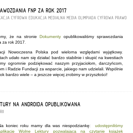
AWOZDANIA FNP ZA ROK 2017
KACJA CYFROWA
EDUKACJA MEDIALNA
MEDIA
OLIMPIADA CYFROWA
PRAWO
jemy, że na stronie
Dokumenty
opublikowaliśmy sprawozdania
 za rok 2017.
dacji Nowoczesna Polska pod wieloma względami wyjątkowy.
ach udało nam się działać bardzo stabilnie i skupić na kwestiach
yśmy ogromnie podziękować naszym przyjaciołom, darczyńcom,
m i Radzie Fundacji za wsparcie, jakiego nam udzielali. Wspólnie
rok bardzo wiele – a jeszcze więcej zrobimy w przyszłości!
KTURY NA ANDROIDA OPUBLIKOWANA
RII
Na koniec roku mamy dla was niespodziankę:
udostępniliśmy
aplikację Wolne Lektury pozwalającą na czytanie książek