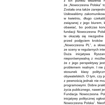
z ich punktu widzenia 
że „Nowoczesna Polska” 
Z
ostała ona także z
arejest
Usiłowaliśmy zakomunikowa
w kwietniu, długo czeka
związanej z jego biurem
,
k
obawiać, bo podczas kong
fundacji Nowoczesna Polsk
te okazały się niezgodne 
przed podjęciem kroków
„Nowoczesna PL”, a słowa
ze sceny w regularnych int
Duża inicjatywa Rysza
nieporównywalną z możliw
że z jego perspektywy jes
problemem realnym. I nie j
stosunek klasy politycz
obywatelskich. O tym, czy 
z pewnością jednak nie moż
programowymi. Dobre prakty
życia publicznego, nawet jeśl
Fundacja Nowoczesna Pols
inicjatywy politycznej ogło
Nowoczesna Polska”. Nieofi