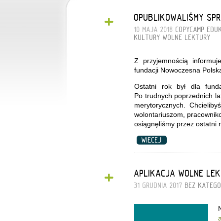
+
OPUBLIKOWALIŚMY SPR
10 MAJA 2018
COPYCAMP
EDU
KULTURY
WOLNE LEKTURY
Z przyjemnością informu
fundacji Nowoczesna Polska
Ostatni rok był dla fun
Po trudnych poprzednich lat
merytorycznych. Chcielib
wolontariuszom, pracowniko
osiągnęliśmy przez ostatni 
WIĘCEJ
+
APLIKACJA WOLNE LE
31 GRUDNIA 2017
BEZ KATEGO