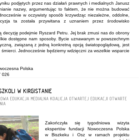
niku podjętych przez nas działań prawnych i medialnych Janusz
zmianie nazwy, argumentując to faktem, że nie można budować
jednocześnie w oczywisty sposób krzywdząc niezależne, oddolne,
Decyzja ta została przywitana z uznaniem przez środowisko
.
 decyzję podejmie Ryszard Petru. Jej brak zmusi nas do obrony
elkie dostępne nam sposoby.
Bycie
uznawanym w powszechnym
ityczną, związaną z jedną konkretną opcją światopoglądową, jest
 śmierci. Jednocześnie będziemy wdzięczni za wszelkie wsparcie
owoczesna Polska
7 026
ZKOLI W KIRGISTANIE
ROWA
EDUKACJA MEDIALNA
KOALICJA OTWARTEJ EDUKACJI
OTWARTE
NIA
Zakończyła się tygodniowa wizyta
ekspertów fundacji Nowoczesna Polska
w Biszkeku i Osz w ramach projektu