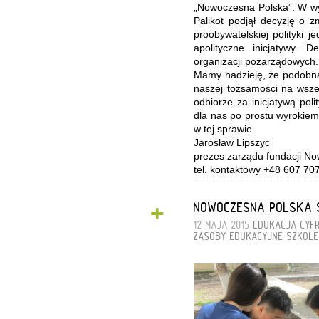
„Nowoczesna Polska”. W wy
Palikot podjął decyzję o 
proobywatelskiej polityki 
apolityczne inicjatywy. 
organizacji pozarządowych
Mamy nadzieję, że podobną
naszej tożsamości na wsz
odbiorze za inicjatywą pol
dla nas po prostu wyrokiem
w tej sprawie.
Jarosław Lipszyc
prezes zarządu fundacji N
tel. kontaktowy +48 607 70
+
NOWOCZESNA POLSKA S
12 MAJA 2015
EDUKACJA CYF
ZASOBY EDUKACYJNE
SZKOLE