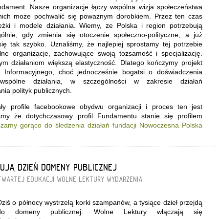
dament. Nasze organizacje łączy wspólna wizja społeczeństwa
 nich może pochwalić się poważnym dorobkiem. Przez ten czas
żki i modele działania. Wiemy, ze Polska i region potrzebują
ególnie, gdy zmienia się otoczenie społeczno-polityczne, a już
ię tak szybko. Uznaliśmy, że najlepiej sprostamy tej potrzebie
elne organizacje, zachowujące swoją tożsamość i specjalizację.
ym działaniom większą elastyczność. Dlatego kończymy projekt
Informacyjnego, choć jednocześnie bogatsi o doświadczenia
spólne działania, w szczególności w zakresie działań
ia polityk publicznych.
ły profile facebookowe obydwu organizacji i proces ten jest
iśmy że dotychczasowy profil Fundamentu stanie się profilem
zamy gorąco do śledzenia działań fundacji Nowoczesna Polska
UJĄ DZIEŃ DOMENY PUBLICZNEJ
TWARTEJ EDUKACJI
WOLNE LEKTURY
WYDARZENIA
Dziś o północy wystrzelą korki szampanów, a tysiące dzieł przejdą
do domeny publicznej. Wolne Lektury włączają się