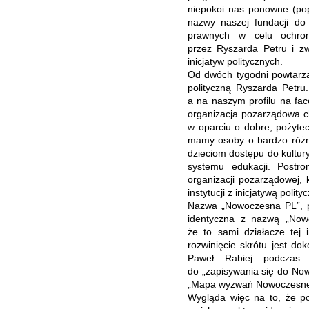
niepokoi nas ponowne (pop
nazwy naszej fundacji do 
prawnych w
celu
ochro
przez
Ryszard
a
Petru i zw
inicjatyw politycznych.
Od dwóch tygodni powtarzaj
polityczną Ryszarda Petru
a na naszym profilu na fac
organizacja pozarządowa c
w oparciu o dobre, pożyte
mamy osoby o bardzo różny
dzieciom dostępu do kultur
systemu edukacji. Post
organizacji pozarządowej
,
k
instytucji z inicjatywą poli
Nazwa „Nowoczesna PL”
,
p
identyczna z nazwą „Nowo
że to sami działacze tej 
rozwinięcie skrótu jest do
Paweł Rabiej podczas d
do „zapisywania się do No
„Mapa wyzwań Nowoczesnej
Wygląda więc na to, że pol