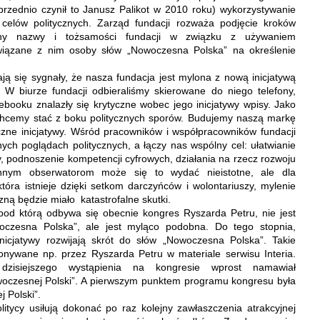
rzednio czynił to Janusz Palikot w 2010 roku) wykorzystywanie
celów politycznych. Zarząd fundacji rozważa podjęcie kroków
n
y nazwy i
tożsamości fundacji
w związku z używaniem
iązan
e
z nim osob
y
słów „Nowoczesna Polska” na określenie
ą się sygnały, że nasza fundacja jest mylona z nową inicjatywą
. W biurze fundacji odbieraliśmy skierowane do niego telefony,
ebooku znalazły się krytyczne wobec jego inicjatywy wpisy. Jako
hcemy stać z boku politycznych sporów. Budujemy naszą markę
czne inicjatywy. Wśród pracowników i współpracowników fundacji
ch poglądach politycznych, a łączy nas wspólny cel: ułatwianie
y, podnoszenie kompetencji cyfrowych, działania na rzecz rozwoju
ronnym obserwatorom może się to wydać
nieistotne
, ale dla
tóra istnieje dzięki setkom darczyńców i wolontariuszy
,
mylenie
tyczną będzie miało katastrofalne skutki.
od którą odbywa się obecnie kongres Ryszarda Petru
,
nie jest
czesna Polska”, ale jest myląco podobna. Do tego stopnia,
inicjatywy rozwijają skrót do słów „Nowoczesna Polska”. Takie
konywane np. przez Ryszarda Petru w materiale serwisu Interia.
zisiejszego wystąpienia na kongresie wprost namawiał
woczesnej Polski”. A pierwszym punktem programu kongresu była
 Polski”.
itycy usiłują dokonać po raz kolejny zawłaszczenia atrakcyjnej