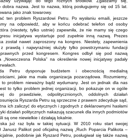
nazwy używając do tego różnych środków. Zgadzamy się,
to
dobra
nazwa. Jest to nazwa, którą posługujemy się od 15 lat.
rowana jako znak towarowy.
ć ten problem Ryszardowi Petru. Po wysłaniu emaili, jeszcze
liśmy na odpowiedź, aby w końcu odebrać telefon od osoby
tóra (niestety, tylko ustnie) zapewniła
,
że nie mamy się czego
resu inicjatywa wystartuje pod zupełnie inną nazwą. Prezes
a został nawet zaproszony na kongres. Niestety, zapewnienia
z prawdą i najwyraźniej służyły tylko powstrzymaniu fundacji
 prawnych przed kongresem. Kongres odbył się pod nazwą
 „Nowoczesna Polska” na określenie nowej inicjatywy padały
erwałach.
rda Petru dysponuje budżetem i obecnością medialną
ościami, jakie ma mała organizacja pozarządowa. Rozumiemy,
t to problem nieważny bądź wydumany. Jest on jednak dla nas
est to tylko problem jednej organizacji, bo pokazuje on w ogóle
nej do prawdziwie, odpolitycznionych, oddolnych działań
posunięcia Ryszarda Petru są sprzeczne z prawem zdecyduje sąd,
na ich zaliczyć do etycznych i zgodnych z deklarownymi hasłami
ki działań politycznych nakazują szacunek dla innych podmiotów
i są one niewielkie i działają lokalnie.
ka już raz była w takiej sytuacji. W 2010 roku start swojej
sił Janusz Palikot pod oficjalną nazwą „Ruch Poparcia Palikota –
cjalnie, podobnie jak Ryszard Petru, posługiwał się także nazwą