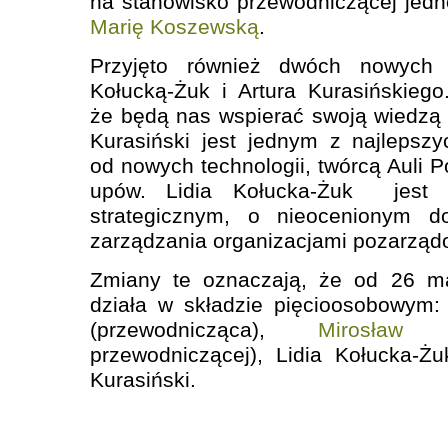
na stanowisko przewodniczącej jed
Marię Koszewską
.
Przyjęto również dwóch nowych 
Kołucką-Żuk i Artura Kurasińskieg
że będą nas wspierać swoją wiedzą 
Kurasiński jest jednym z najlepsz
od nowych technologii, twórcą Auli Po
upów. Lidia Kołucka-Żuk jest 
strategicznym, o nieocenionym d
zarządzania organizacjami pozarząd
Zmiany te oznaczają, że od 26 ma
działa w składzie pięcioosobowym:
(przewodnicząca),
Mirosław 
przewodniczącej), Lidia Kołucka-Ż
Kurasiński.