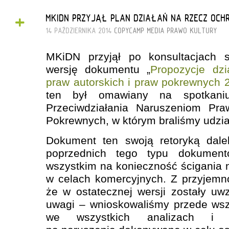
+
MKIDN PRZYJĄŁ PLAN DZIAŁAŃ NA RZECZ OCH
14 PAŹDZIERNIKA 2014
COPYCAMP
MEDIA
PRAWO KULTURY
MKiDN przyjął po konsultacjach s
wersję dokumentu „
Propozycje dz
praw autorskich i praw pokrewnych 
ten był omawiany na spotkan
Przeciwdziałania Naruszeniom Pra
Pokrewnych, w którym braliśmy udział
Dokument ten swoją retoryką dale
poprzednich tego typu dokument
wszystkim na konieczność ścigania
w celach komercyjnych. Z przyjemn
że w ostatecznej wersji zostały uw
uwagi – wnioskowaliśmy przede wsz
we wszystkich analizach i st