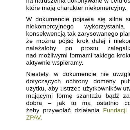
na naruszenia dokonywane w celu osi
które mają charakter niekomercyjny.
W dokumencie pojawia się silna su
niekomercyjnego wykorzystani
konsekwencją tak zarysowanego pla
że można pójść krok dalej i nieko
należałoby po prostu zaleg
nad możliwymi formami takiego kro
aktywnie wspieramy.
Niestety, w dokumencie nie uwzg
dotyczących ochrony domeny pub
użytku, aby ustrzec użytkowników ut
mającymi formę szantażu bądź za
dobra – jak to ma ostatnio cor
żeby przywołać działania
Fundacji
ZPAV
.