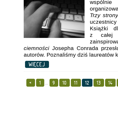
wspólnie 
organizowa
Trzy stron
uczestnic
Książki d
z całej 
zainspir
ciemności
Josepha Conrada przesł
autorów. Poznaliśmy dziś laureatów 
WIĘCEJ
<
1
...
9
10
11
12
13
14