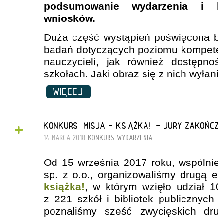
podsumowanie wydarzenia i k
wniosków.
Duża część wystąpień poświęcona 
badań dotyczących poziomu kompete
nauczycieli, jak również dostępno
szkołach. Jaki obraz się z nich wyłan
WIĘCEJ
+
KONKURS „MISJA - KSIĄŻKA!” - JURY ZAKOŃC
14 MARCA 2018
KONKURS
WYDARZENIA
Od 15 września 2017 roku, wspólnie
sp. z o.o., organizowaliśmy drugą 
książka!
, w którym
wzięło udział 
z 221 szkół i bibliotek publicznych
poznaliśmy sześć zwycięskich dr