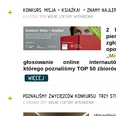
+
KONKURS „MISJA - KSIĄŻKA!” - ZNAMY NAJLE
8 LUTEGO 2018
WOLNE LEKTURY
WYDARZENIA
2 l
pi
zg
op
„M
głosowanie online intern
którego poznaliśmy TOP 50 zbioró
WIĘCEJ
+
POZNALIŚMY ZWYCIĘZCÓW KONKURSU „TRZY ST
6 GRUDNIA 2017
WOLNE LEKTURY
WYDARZENIA
Wspólni