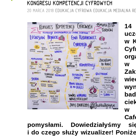
KONGRESU KOMPETENCJI CYFROWYCH
20 MARCA 2018
EDUKACJA CYFROWA
EDUKACJA MEDIALNA
R
1
ucz
w K
Cyf
org
w
Zak
wi
wy
ba
ci
w 
Caf
pomysłami. Dowiedziałyśmy s
i do czego służy wizualizer! Poniż