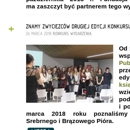
ma zaszczyt być partnerem tego w
+
ZNAMY ZWYCIĘZCÓW DRUGIEJ EDYCJI KONKURSU
26 MARCA 2018
KONKURS
WYDARZENIA
Od 
ws
Pub
prz
edy
ksi
wzi
pod
i p
marca 2018 roku poznaliśmy 
Srebrnego i Brązowego Pióra.