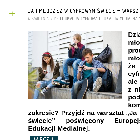
+
JA I MŁODZIEŻ W CYFROWYM ŚWIECIE - WARS
4 KWIETNIA 2018
EDUKACJA CYFROWA
EDUKACJA MEDIALNA
Dzi
mł
pro
mł
że
cyf
ale
z n
po
ko
zakresie? Przyjdź na warsztat „Ja
świecie” poświęcony Europej
Edukacji Medialnej.
WIĘCEJ