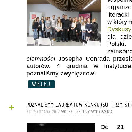
organi
liter
w którym
Dyskusy
dla dzi
Polsk
zainspi
ciemności
Josepha Conrada przesł
autorów. 4 grudnia w Instytuci
poznaliśmy zwycięzców!
WIĘCEJ
+
POZNALIŚMY LAUREATÓW KONKURSU „TRZY STR
21 LISTOPADA 2017
WOLNE LEKTURY
WYDARZENIA
Od 21 w