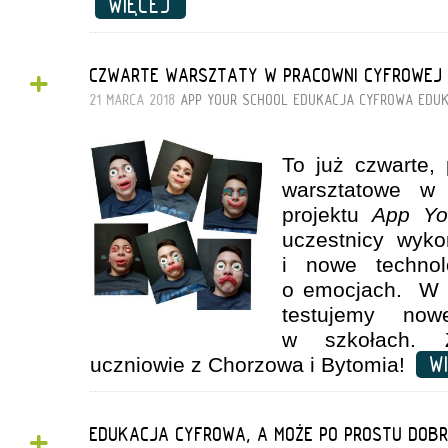
WIĘCEJ
+
CZWARTE WARSZTATY W PRACOWNI CYFROWEJ
21 MARCA 2018
APP YOUR SCHOOL
EDUKACJA CYFROWA
EDUK
To już czwarte, 
warsztatowe w 
projektu
App Yo
uczestnicy wykor
i nowe technol
o emocjach. W 
t
estujemy now
w szkołach. Z
WI
uczniowie z Chorzowa i Bytomia!
+
EDUKACJA CYFROWA, A MOŻE PO PROSTU DOB