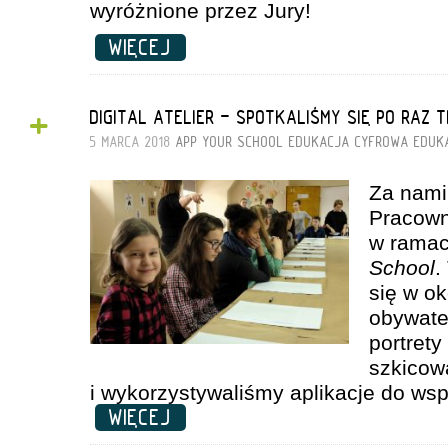
wyróżnione przez Jury!
WIĘCEJ
+
DIGITAL ATELIER - SPOTKALIŚMY SIĘ PO RAZ T
5 MARCA 2018
APP YOUR SCHOOL
EDUKACJA CYFROWA
EDUK
Za nami 
Pracown
w ramac
School
.
się w ok
obywate
portret
szkicow
i wykorzystywaliśmy aplikacje do wsp
WIĘCEJ