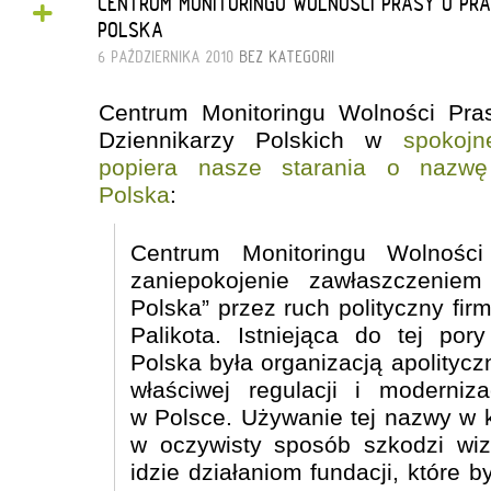
+
CENTRUM MONITORINGU WOLNOŚCI PRASY O P
POLSKA
6 PAŹDZIERNIKA 2010
BEZ KATEGORII
Centrum Monitoringu Wolności Pra
Dziennikarzy Polskich w
spokojn
popiera nasze starania o nazwę
Polska
:
Centrum Monitoringu Wolnośc
zaniepokojenie zawłaszczenie
Polska” przez ruch polityczny f
Palikota. Istniejąca do tej po
Polska była organizacją apolitycz
właściwej regulacji i moderniz
w Polsce. Używanie tej nazwy w 
w oczywisty sposób szkodzi wiz
idzie działaniom fundacji, które 