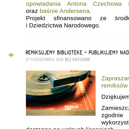
opowiadania Antona Czechowa
oraz
baśnie Andersena
.
Projekt sfinansowano ze środk
i Dziedzictwa Narodowego.
+
REMIKSUJEMY BIBLIOTEKĘ - PUBLIKUJEMY NA
27 PAŹDZIERNIKA 2010
BEZ KATEGORII
Zapras
remiksów
Dziękuje
Zamieszc
zgodni
wykorzyst