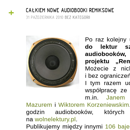
+
CAŁKIEM NOWE AUDIOBOOKI REMIKSOWE
31 PAŹDZIERNIKA 2010
BEZ KATEGORII
Po raz kolejn
do lektur s
audiobooków,
projektu „Rem
Możecie z nich
i bez ograniczeń
I tym razem u
współpracę ze 
m.in.
Janem 
Mazurem
i
Wiktorem Korzeniewskim
godzin audiobooków, których
na
wolnelektury.pl
.
Publikujemy między innymi
106 baje