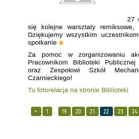
27 
się kolejne warsztaty remiksowe
Dziękujemy wszystkim uczestnikom
spotkanie
Za pomoc w zorganizowaniu akc
Pracownikom Biblioteki Publiczne
oraz Zespołowi Szkół Mechan
Czarnieckiego!
Tu fotorelacja na stronie Biblioteki
<
1
...
19
20
21
22
23
24