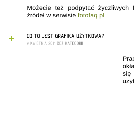
Możecie też podpytać życzliwych 
źródeł w serwisie
fotofaq.pl
+
CO TO JEST GRAFIKA UŻYTKOWA?
9 KWIETNIA 2011
BEZ KATEGORII
Pra
okł
si
uży