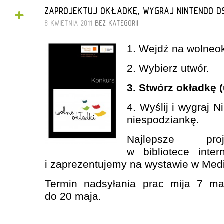
+
ZAPROJEKTUJ OKŁADKĘ, WYGRAJ NINTENDO D
8 KWIETNIA 2011
BEZ KATEGORII
1. Wejdź na wolneok
2. Wybierz utwór.
3. Stwórz okładkę (
4. Wyślij i wygraj 
niespodziankę.
Najlepsze proj
w bibliotece inte
i zaprezentujemy na wystawie w Medi
Termin nadsyłania prac mija 7 ma
do 20 maja.