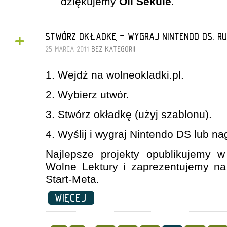
dziękujemy
Oli Sekule
.
+
STWÓRZ OKŁADKĘ - WYGRAJ NINTENDO DS. R
25 MARCA 2011
BEZ KATEGORII
1. Wejdź na wolneokladki.pl.
2. Wybierz utwór.
3. Stwórz okładkę (użyj szablonu).
4. Wyślij i wygraj Nintendo DS lub n
Najlepsze projekty opublikujemy w 
Wolne Lektury i zaprezentujemy n
Start-Meta.
WIĘCEJ