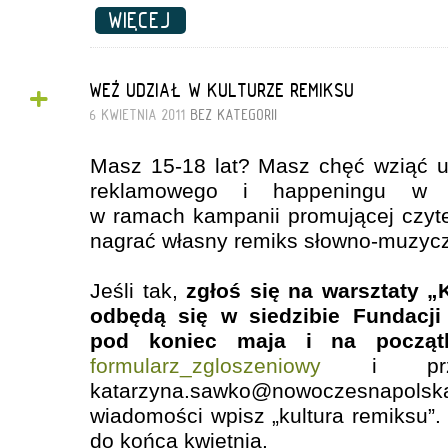
WIĘCEJ
+
WEŹ UDZIAŁ W KULTURZE REMIKSU
6 KWIETNIA 2011
BEZ KATEGORII
Masz 15-18 lat? Masz chęć wziąć u
reklamowego i happeningu w pr
w ramach kampanii promującej czyt
nagrać własny remiks słowno-muzyc
Jeśli tak,
zgłoś się na warsztaty „
odbędą się w siedzibie Fundacj
pod koniec maja i na począt
formularz_zgloszeniowy
i prześ
katarzyna.sawko@nowoczesnapol
wiadomości wpisz „kultura remiksu”
do końca kwietnia.