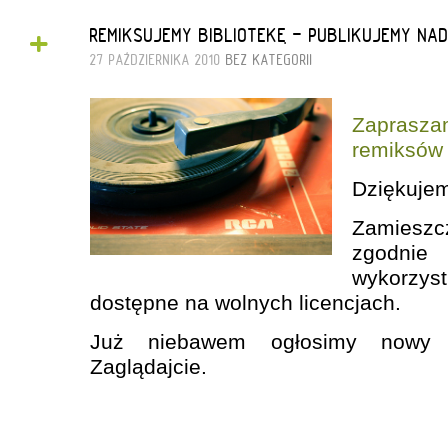
+
REMIKSUJEMY BIBLIOTEKĘ - PUBLIKUJEMY NA
27 PAŹDZIERNIKA 2010
BEZ KATEGORII
Zapras
remiksów
Dziękuje
Zamieszc
zgodni
wykorzyst
dostępne na wolnych licencjach.
Już niebawem ogłosimy nowy 
Zaglądajcie.