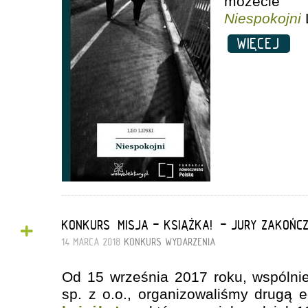
możecie 
Niespokojni
WIĘCEJ
+
KONKURS „MISJA - KSIĄŻKA!” - JURY ZAKOŃC
14 MARCA 2018
KONKURS
WYDARZENIA
Od 15 września 2017 roku, wspólnie
sp. z o.o., organizowaliśmy drugą 