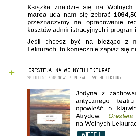
Książka znajdzie się na Wolnych 
marca
uda nam się zebrać
1094,5
przeznaczymy na opracowanie red
kosztów administracyjnych i program
Jeśli chcesz być na bieżąco z 
Lekturach, to koniecznie zapisz się 
+
„ORESTEJA” NA WOLNYCH LEKTURACH
28 LUTEGO 2018
NOWE PUBLIKACJE
WOLNE LEKTURY
Jedyna z zachowan
antycznego teatru
opowieść o klątwi
Atrydów.
Oresteja
na Wolnych Lektura
WIĘCEJ