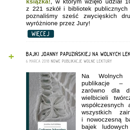
książka!
, w którym
wzięło udział 
z 221 szkół i bibliotek publicznych
poznaliśmy sześć zwycięskich dr
wyróżnione przez Jury!
WIĘCEJ
+
BAJKI JOANNY PAPUZIŃSKIEJ NA WOLNYCH LE
6 MARCA 2018
NOWE PUBLIKACJE
WOLNE LEKTURY
Na Wolnych L
publikacje – 
zarówno dla dz
wielbicieli twór
współczesnych a
wszystkich zai
i nowoczesną ba
bajek ludowyc