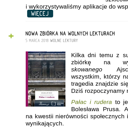
i wykorzystywaliśmy aplikacje do wsp
WIĘCEJ
+
NOWA ZBIÓRKA NA WOLNYCH LEKTURACH
5 MARCA 2018
WOLNE LEKTURY
Kilka dni temu z s
zbiórkę na 
skowanego
Ajschy
wszystkim, którzy n
tragedia znajdzie s
Dziś rozpoczynamy 
Pałac i rudera
to je
Bolesława Prusa. A
na kwestii nierówności społecznych i 
wynikających.