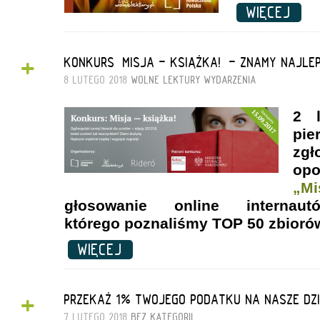
WIĘCEJ
+
KONKURS „MISJA - KSIĄŻKA!” - ZNAMY NAJLE
8 LUTEGO 2018
WOLNE LEKTURY
WYDARZENIA
2 l
pi
zg
op
„M
głosowanie online intern
którego poznaliśmy TOP 50 zbioró
WIĘCEJ
+
PRZEKAŻ 1% TWOJEGO PODATKU NA NASZE DZ
7 LUTEGO 2018
BEZ KATEGORII