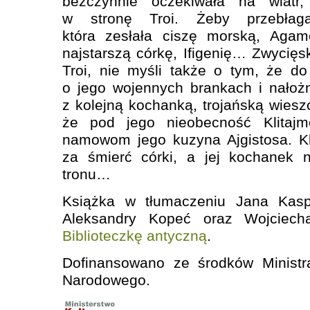
bezczynnie oczekiwała na wiatr
w stronę Troi. Żeby przebłaga
która zesłała ciszę morską, Agam
najstarszą córkę, Ifigenię… Zwycięs
Troi, nie myśli także o tym, że do
o jego wojennych brankach i nało
z kolejną kochanką, trojańską wiesz
że pod jego nieobecność Klitajm
namowom jego kuzyna Ajgistosa. Kl
za śmierć córki, a jej kochanek 
tronu…
Książka w tłumaczeniu Jana Kasp
Aleksandry Kopeć oraz Wojciech
Biblioteczkę antyczną
.
Dofinansowano ze środków Ministra
Narodowego.