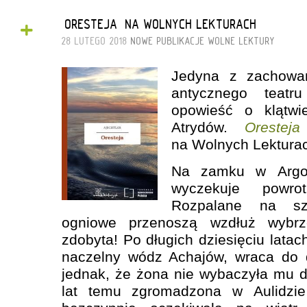
+
„ORESTEJA” NA WOLNYCH LEKTURACH
28 LUTEGO 2018
NOWE PUBLIKACJE
WOLNE LEKTURY
Jedyna z zachowan
antycznego teatru
opowieść o klątwi
Atrydów.
Oresteja
na Wolnych Lektura
Na zamku w Argos 
wyczekuje powr
Rozpalane na sz
ogniowe przenoszą wzdłuż wybrz
zdobyta! Po długich dziesięciu lata
naczelny wódz Achajów, wraca do 
jednak, że żona nie wybaczyła mu d
lat temu zgromadzona w Aulidzie 