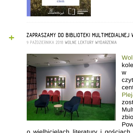
+
ZAPRASZAMY DO BIBLIOTEKI MULTIMEDIALNEJ 
9 PAŹDZIERNIKA 2018
WOLNE LEKTURY
WYDARZENIA
Wol
kol
w 
czy
cen
Ple
zos
Mul
zb
Po
o wielbicielach literatury i gościac