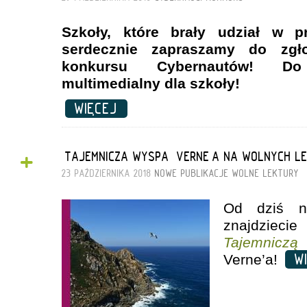
Szkoły, które brały udział w p
serdecznie zapraszamy do zgł
konkursu Cybernautów! Do
multimedialny dla szkoły!
WIĘCEJ
+
„TAJEMNICZA WYSPA” VERNE’A NA WOLNYCH L
23 PAŹDZIERNIKA 2018
NOWE PUBLIKACJE
WOLNE LEKTURY
Od dziś n
znajdziec
Tajemniczą
WI
Verne’a!