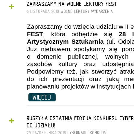
+
ZAPRASZAMY NA WOLNE LEKTURY FEST
6 LISTOPADA 2018
WOLNE LEKTURY
WYDARZENIA
Zapraszamy do wzięcia udziału w II 
FEST
, która odbędzie się
28 li
Artystycznym Sztukarnia
(ul. Odol
Już niebawem spotykamy się pon
o domenie publicznej, wolnych lic
zasobów kultury oraz udostępnia
Podpowiemy też, jak stworzyć atrak
do ich prezentacji oraz jaką me
planowaniu projektów w instytucjach k
WIĘCEJ
+
RUSZYŁA OSTATNIA EDYCJA KONKURSU CYBE
DO UDZIAŁU!
29 PAŹDZIERNIKA 2018
CYBERNAUCI
KONKURS