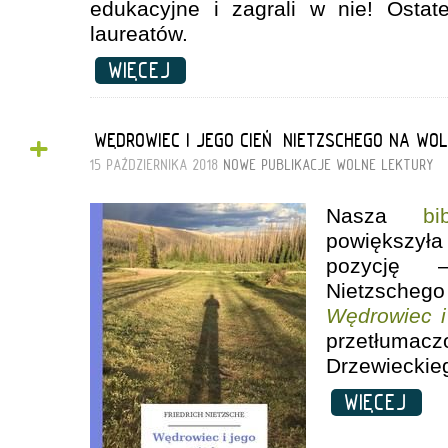
edukacyjne i zagrali w nie! Ostate
laureatów.
WIĘCEJ
+
„WĘDROWIEC I JEGO CIEŃ” NIETZSCHEGO NA WO
15 PAŹDZIERNIKA 2018
NOWE PUBLIKACJE
WOLNE LEKTURY
Nasza
bi
powiększyła
pozycję –
Nietzsch
Wędrowiec i
przetłuma
Drzewieckie
WIĘCEJ