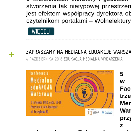
stworzenia tak nietypowej przestrz
jest efektem współpracy dyrektora 
czytelnikom portalami – Wolnelektury.
WIĘCEJ
+
ZAPRASZAMY NA MEDIALNĄ EDUAKCJĘ WARSZ
4 PAŹDZIERNIKA 2018
EDUKACJA MEDIALNA
WYDARZENIA
5 
w 
Fa
trz
Me
W
prz
z 