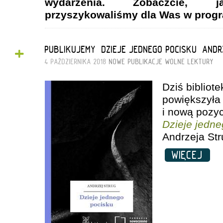
wydarzenia. Zobaczcie, ja
przyszykowaliśmy dla Was w prog
+
PUBLIKUJEMY „DZIEJE JEDNEGO POCISKU” AND
4 PAŹDZIERNIKA 2018
NOWE PUBLIKACJE
WOLNE LEKTURY
Dziś bibliot
powiększyła
i nową pozy
Dzieje jedn
Andrzeja Str
WIĘCEJ