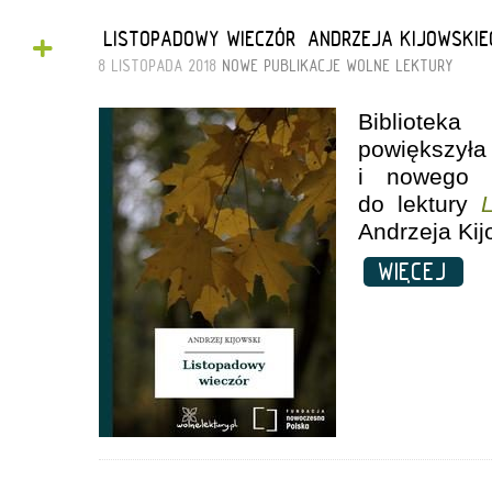
+
„LISTOPADOWY WIECZÓR” ANDRZEJA KIJOWSKI
8 LISTOPADA 2018
NOWE PUBLIKACJE
WOLNE LEKTURY
Bibliote
powiększył
i nowego 
do lektury
Andrzeja Kij
WIĘCEJ