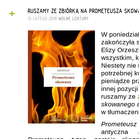
+
RUSZAMY ZE ZBIÓRKĄ NA PROMETEUSZA SKOW
15 LUTEGO 2018
WOLNE LEKTURY
W poniedział
zakończyła s
Elizy Orzes
wszystkim, k
Niestety nie
potrzebnej 
pieniądze p
innej pozycj
ruszamy ze
skowanego
w tłumaczen
Prometeusz
antyczna a