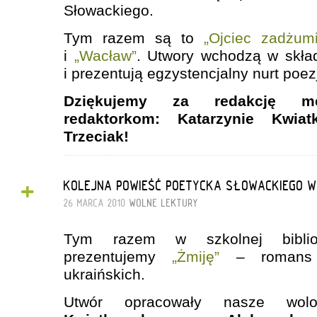
Słowackiego.
Tym razem są to
„Ojciec zadżum
i
„Wacław”
. Utwory wchodzą w skła
i prezentują egzystencjalny nurt poez
Dziękujemy za redakcję me
redaktorkom: Katarzynie Kwiat
Trzeciak!
+
KOLEJNA POWIEŚĆ POETYCKA SŁOWACKIEGO W 
26 MARCA 2010
WOLNE LEKTURY
Tym razem w szkolnej biblio
prezentujemy
„Żmiję”
– romans 
ukraińskich.
Utwór opracowały nasze wolo