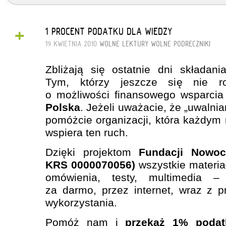
+
1 PROCENT PODATKU DLA WIEDZY
19 KWIETNIA 2010
WOLNE LEKTURY
WOLNE PODRĘCZNIKI
Zbliżają się ostatnie dni składan
Tym, którzy jeszcze się nie ro
o możliwości finansowego wsparci
Polska
. Jeżeli uważacie, że „uwalnia
pomóżcie organizacji, która każdym
wspiera ten ruch.
Dzięki projektom
Fundacji Nowoc
KRS 0000070056)
wszystkie materiał
omówienia, testy, multimedia 
za darmo, przez internet, wraz z 
wykorzystania.
Pomóż nam i
przekaż 1% podat