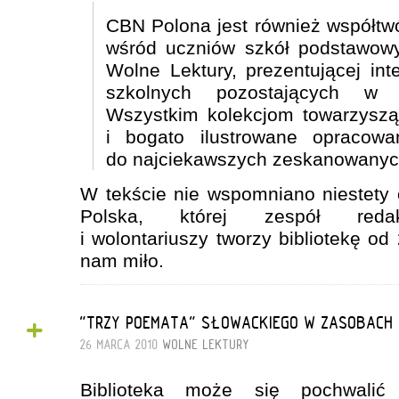
CBN Polona jest również współtw
wśród uczniów szkół podstawowyc
Wolne Lektury, prezentującej int
szkolnych pozostających w d
Wszystkim kolekcjom towarzyszą
i bogato ilustrowane opracowan
do najciekawszych zeskanowanych
W tekście nie wspomniano niestety
Polska, której zespół redak
i wolontariuszy tworzy bibliotekę od 
nam miło.
+
"TRZY POEMATA" SŁOWACKIEGO W ZASOBACH
26 MARCA 2010
WOLNE LEKTURY
Biblioteka może się pochwalić