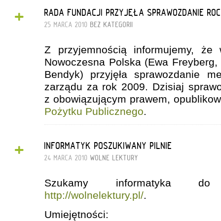
+
RADA FUNDACJI PRZYJĘŁA SPRAWOZDANIE ROC
25 MARCA 2010
BEZ KATEGORII
Z przyjemnością informujemy, że 
Nowoczesna Polska (Ewa Freyberg, 
Bendyk) przyjęła sprawozdanie me
zarządu za rok 2009. Dzisiaj sprawo
z obowiązującym prawem, opubliko
Pożytku Publicznego
.
+
INFORMATYK POSZUKIWANY PILNIE
24 MARCA 2010
WOLNE LEKTURY
Szukamy informatyka do
http://wolnelektury.pl/
.
Umiejętności: