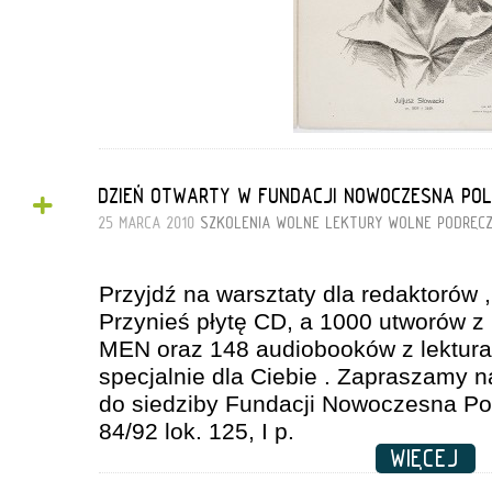
+
DZIEŃ OTWARTY W FUNDACJI NOWOCZESNA PO
25 MARCA 2010
SZKOLENIA
WOLNE LEKTURY
WOLNE PODRĘCZ
Przyjdź na warsztaty dla redaktorów 
Przynieś płytę CD, a 1000 utworów z l
MEN oraz 148 audiobooków z lektura
specjalnie dla Ciebie . Zapraszamy 
do siedziby Fundacji Nowoczesna Po
84/92 lok. 125, I p.
WIĘCEJ