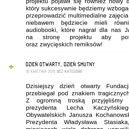
projektu pojawił się również nowy 
który sukcesywnie będziemy wzboga
przeprowadzić multimedialne zajęcia
niebawem będziecie mieli równ
audiobooki, które nagrał dla nas 
na stronę projektu aby pos
oraz zwycięskich remiksów!
+
DZIEŃ OTWARTY, DZIEŃ SMUTNY
10 KWIETNIA 2010
BEZ KATEGORII
Dzisiejszy dzień otwarty Funda
przebiegał pod znakiem tragicznyc
Z ogromną troską przyjęliśmy 
prezydenta Lecha Kaczyńskie
Obywatelskich Janusza Kochanowski
Prezydenta Władysława Stasiaka