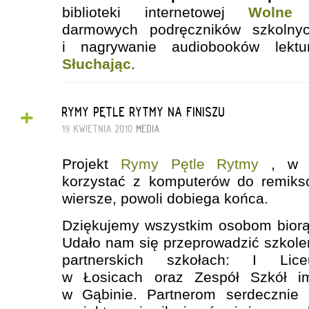
biblioteki internetowej
Wolne 
darmowych podręczników szkoln
i nagrywanie audiobooków lekt
Słuchając
.
+
RYMY PĘTLE RYTMY NA FINISZU
19 KWIETNIA 2010
MEDIA
Projekt
Rymy Pętle Rytmy
, w 
korzystać z komputerów do remiks
wiersze, powoli dobiega końca.
Dziękujemy wszystkim osobom biorą
Udało nam się przeprowadzić szkol
partnerskich szkołach: I Lice
w Łosicach oraz Zespół Szkół im
w Gąbinie. Partnerom serdecznie 