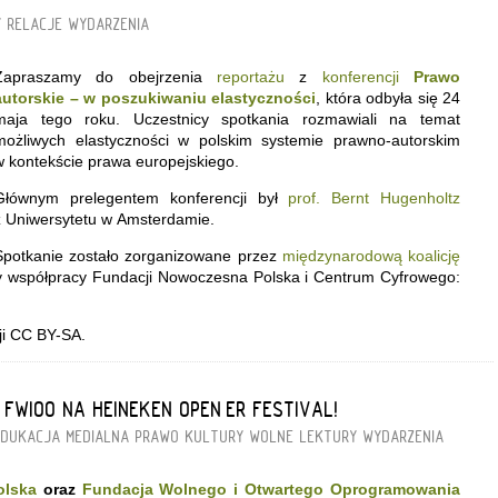
Y
RELACJE
WYDARZENIA
Zapraszamy do obejrzenia
reportażu
z
konferencji
Prawo
autorskie – w poszukiwaniu elastyczności
, która odbyła się 24
maja tego roku. Uczestnicy spotkania rozmawiali na temat
możliwych elastyczności w polskim systemie prawno-autorskim
w kontekście prawa europejskiego.
Głównym prelegentem konferencji był
prof. Bernt Hugenholtz
z Uniwersytetu w Amsterdamie.
Spotkanie zostało zorganizowane przez
międzynarodową koalicję
 współpracy Fundacji Nowoczesna Polska i Centrum Cyfrowego:
cji CC BY-SA.
 FWIOO NA HEINEKEN OPEN’ER FESTIVAL!
EDUKACJA MEDIALNA
PRAWO KULTURY
WOLNE LEKTURY
WYDARZENIA
olska
oraz
Fundacja Wolnego i Otwartego Oprogramowania