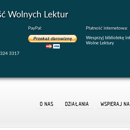
ść Wolnych Lektur
PayPal:
Płatność internetowa:
Wesprzyj bibliotekę i
Wolne Lektury
4324 3317
O NAS
DZIAŁANIA
WSPIERAJ N