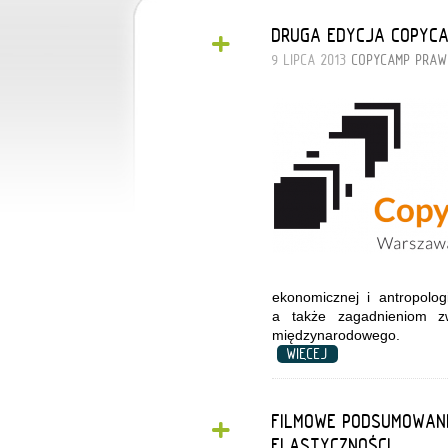
+
DRUGA EDYCJA COPYCA
9 LIPCA 2013
COPYCAMP
PRAW
ekonomicznej i antropolog
a także zagadnieniom z
międzynarodowego.
WIĘCEJ
+
FILMOWE PODSUMOWANI
ELASTYCZNOŚCI”