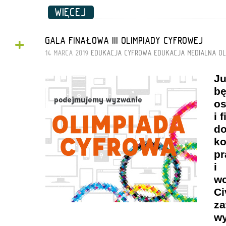
WIĘCEJ
+
GALA FINAŁOWA III OLIMPIADY CYFROWEJ
14 MARCA 2019
EDUKACJA CYFROWA
EDUKACJA MEDIALNA
OL
J
b
os
i 
d
k
pr
i
w
C
za
w