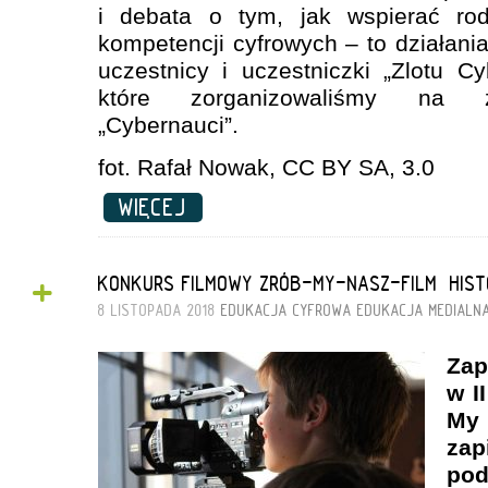
i debata o tym, jak wspierać rod
kompetencji cyfrowych – to działania,
uczestnicy i uczestniczki „Zlotu C
które zorganizowaliśmy na z
„Cybernauci”.
fot. Rafał Nowak, CC BY SA, 3.0
WIĘCEJ
+
KONKURS FILMOWY ZRÓB-MY-NASZ-FILM „HISTO
8 LISTOPADA 2018
EDUKACJA CYFROWA
EDUKACJA MEDIALN
Za
w I
My 
za
po