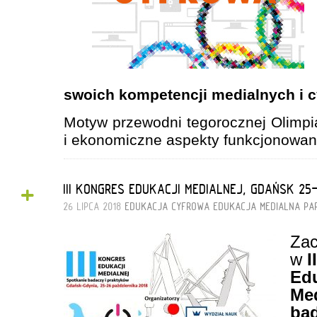
swoich kompetencji medialnych i 
Motyw przewodni tegorocznej Olimpi
i ekonomiczne aspekty funkcjonowa
+
III KONGRES EDUKACJI MEDIALNEJ, GDAŃSK 25
26 LIPCA 2018
EDUKACJA CYFROWA
EDUKACJA MEDIALNA
PA
Zac
w
I
Edu
Med
bad