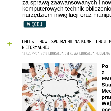
za sprawą zaawansowanych i no
komputerowych technik obliczeni
narzędziem inwigilacji oraz manipu
WIĘCEJ
+
EMELS - NOWE SPOJRZENIE NA KOMPETENCJE 
NIEFORMALNEJ
13 CZERWCA 2018
EDUKACJA CYFROWA
EDUKACJA MEDIALNA
Po
z 
EM
St
Me
pra
Wej
oce