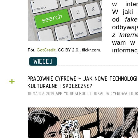
w inte
W jaki 
od
fake
odbyw
z Intern
wam w z
informacj
Fot.
GotCredit
, CC BY 2.0., flickr.com.
WIĘCEJ
+
PRACOWNIE CYFROWE - JAK NOWE TECHNOLOG
KULTURALNE I SPOŁECZNE?
18 MARCA 2019
APP YOUR SCHOOL
EDUKACJA CYFROWA
EDUK