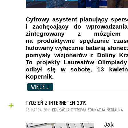
Cyfrowy asystent planujący spers
i zachęcający do wprowadzani
zintegrowany z mózgiem 
na produktywne spędzanie czas
ładowany wyłącznie baterią słone
pomysły wizjonerów z Doliny Kr
To projekty Laureatów Olimpiady 
odbył się w sobotę, 13 kwiet
Kopernik.
WIĘCEJ
+
TYDZIEŃ Z INTERNETEM 2019
25 MARCA 2019
EDUKACJA CYFROWA
EDUKACJA MEDIALNA
Jak 