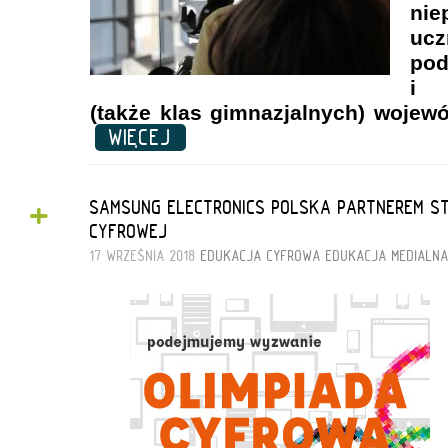
nie
u
pod
i 
(także klas gimnazjalnych) wojew
WIĘCEJ
+
SAMSUNG ELECTRONICS POLSKA PARTNEREM STR
CYFROWEJ
17 WRZEŚNIA 2018
EDUKACJA CYFROWA
EDUKACJA MEDIALN