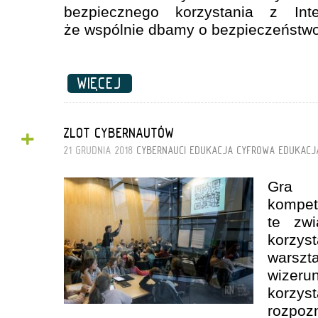
bezpiecznego korzystania z Int
że wspólnie dbamy o bezpieczeństwo 
WIĘCEJ
+
ZLOT CYBERNAUTÓW
21 GRUDNIA 2018
CYBERNAUCI
EDUKACJA CYFROWA
EDUKACJ
Gra t
kompet
te zw
korzy
warszt
wizer
korz
rozpo