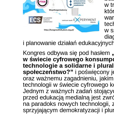
w t
któ
war
tec
w s
dia
i planowanie działań edukacyjnych
Kongres odbywa się pod hasłem
w świecie cyfrowego konsump
technologie a solidarne i
plura
społeczeństwo?”
i poświęcony j
oraz ważnemu zagadnieniu, jakim 
technologii w świecie cyfrowego
Jednym z ważnych zadań stojący
przed edukacją medialną jest zwr
na paradoks nowych technologii, z
sprzyjającym demokratyzacji i plura