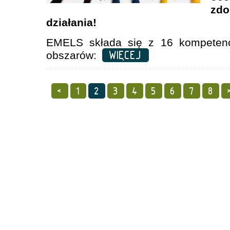
zdo
działania!
EMELS składa się z 16 kompeten
WIĘCEJ
obszarów:
<
1
2
3
4
5
6
7
8