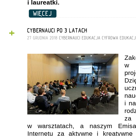
i laureatki.
WIĘCEJ
+
CYBERNAUCI PO 3 LATACH
27 GRUDNIA 2018
CYBERNAUCI
EDUKACJA CYFROWA
EDUKACJ
Zak
w 
pr
Dz
uc
nau
i n
ro
za
w warsztatach, a naszym Emisa
Internetu za aktywne i kreatywne