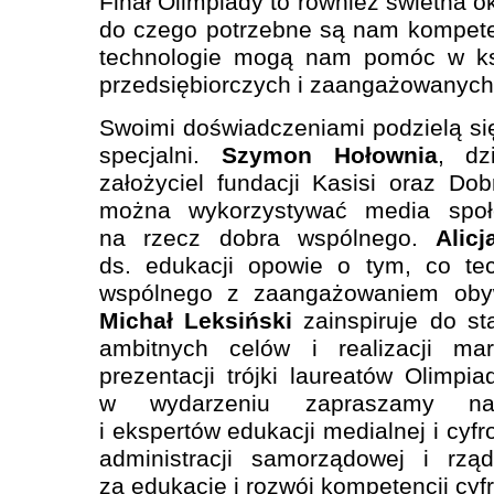
Finał Olimpiady to również świetna 
do czego potrzebne są nam kompete
technologie mogą nam pomóc w ksz
przedsiębiorczych i zaangażowanych
Swoimi doświadczeniami podzielą się
specjalni.
Szymon Hołownia
, dz
założyciel fundacji Kasisi oraz Dob
można wykorzystywać media społ
na rzecz dobra wspólnego.
Alic
ds. edukacji opowie o tym, co te
wspólnego z zaangażowaniem obyw
Michał Leksiński
zainspiruje do st
ambitnych celów i realizacji m
prezentacji trójki laureatów Olimpi
w wydarzeniu zapraszamy nauc
i ekspertów edukacji medialnej i cyfr
administracji samorządowej i rzą
za edukację i rozwój kompetencji cyf