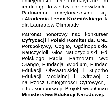
umiejętności teleinformatyczne 
im dostęp do wiedzy i przeciwdziała
Partnerami merytorycznymi 
i
Akademia Leona Koźmińskiego
, 
dla Laureatów Olimpiady.
Patronat honorowy nad konkurs
Cyfryzacji
i
Polski Komitet ds. UN
Perspektywy, Cogito, Ogólnopolski
Nauczycieli, Głos Nauczycielski, E
Polskiego Radia. Partnerami wy
Orange, Fundacja 5Medium, Fundac
Edukacji Obywatelskiej i Superbel
Edukacji Medialnej i Cyfrowej, 
na Rzecz Umiejętności Cyfrowych, 
i Telekomunikacji. Projekt współfin
Ministerstwa Edukacji Narodowej.