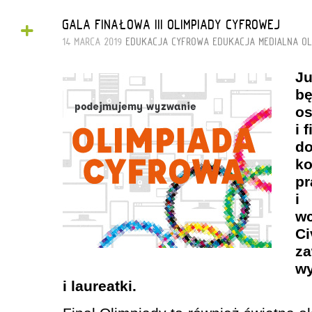
+
GALA FINAŁOWA III OLIMPIADY CYFROWEJ
14 MARCA 2019
EDUKACJA CYFROWA
EDUKACJA MEDIALNA
OL
J
b
os
i 
d
k
pr
i
w
C
za
w
i laureatki.