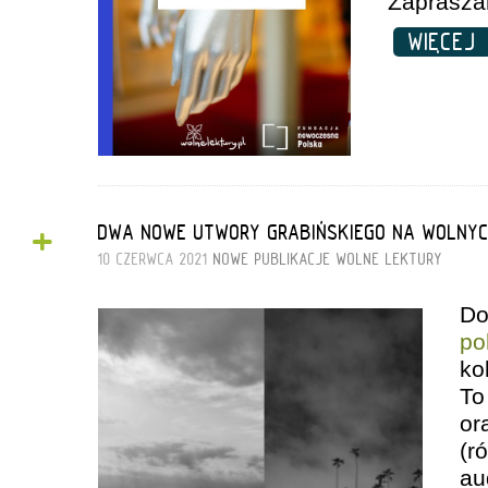
Zaprasza
WIĘCE
+
DWA NOWE UTWORY GRABIŃSKIEGO NA WOLNYC
10 CZERWCA 2021
NOWE PUBLIKACJE
WOLNE LEKTURY
Do
po
k
o
(
au