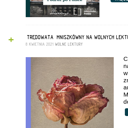
+
„TRĘDOWATA” MNISZKÓWNY NA WOLNYCH LEKT
8 KWIETNIA 2021
WOLNE LEKTURY
C
n
z
a
M
d