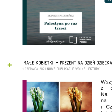
+
„MAŁE KOBIETKI” - PREZENT NA DZIEŃ DZIECKA
1 CZERWCA 2021
NOWE PUBLIKACJE
WOLNE LEKTURY
Wsz
z o
Na 
na 
i Cz