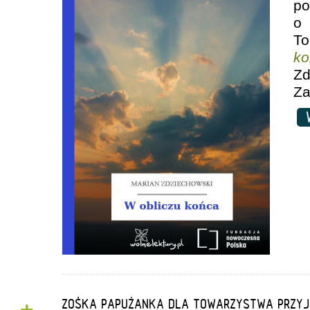
p
o
T
ko
Zd
Za
W
ZOŚKA PAPUŻANKA DLA TOWARZYSTWA PRZYJ