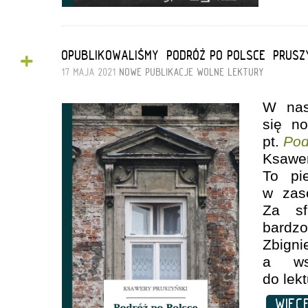
+
OPUBLIKOWALIŚMY „PODRÓŻ PO POLSCE” PRUSZ
17 MAJA 2021
NOWE PUBLIKACJE
WOLNE LEKTURY
W nasz
się n
pt.
Pod
Ksawe
To pi
w zas
Za sf
bard
Zbign
a wsz
do lekt
WIĘC