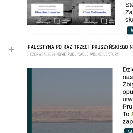
St
Za
sł
W
+
„PALESTYNA PO RAZ TRZECI” PRUSZYŃSKIEGO 
3 CZERWCA 2021
NOWE PUBLIKACJE
WOLNE LEKTURY
Dz
nas
Zbi
opu
utw
Pru
To
zap
W