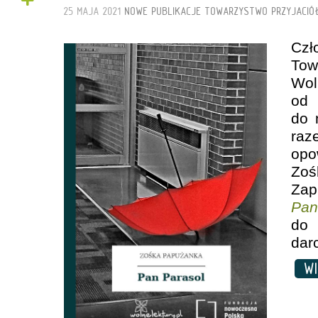
+
25 MAJA 2021
NOWE PUBLIKACJE
TOWARZYSTWO PRZYJACIÓ
Czł
Tow
Wo
od
do 
raz
op
Zo
Za
Pan
do
dar
WI