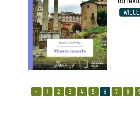
do lekt
WIĘC
<
1
2
3
4
5
6
7
8