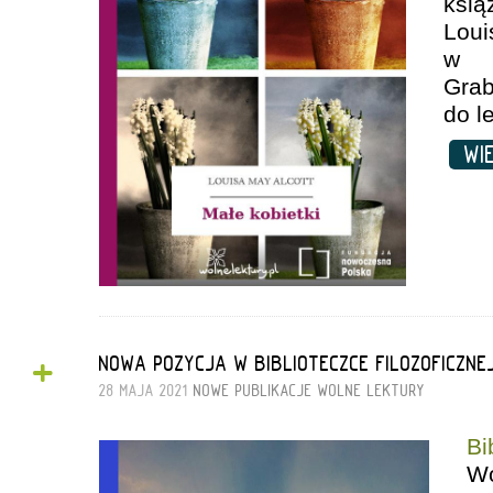
ksi
Lo
w t
Gra
do l
WI
+
NOWA POZYCJA W BIBLIOTECZCE FILOZOFICZNEJ
28 MAJA 2021
NOWE PUBLIKACJE
WOLNE LEKTURY
Bi
W