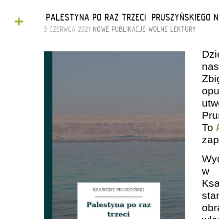
+
„PALESTYNA PO RAZ TRZECI” PRUSZYŃSKIEGO 
3 CZERWCA 2021
NOWE PUBLIKACJE
WOLNE LEKTURY
Dz
nas
Zbi
opu
utw
Pru
To
zap
Wy
w 
Ksa
sta
obr