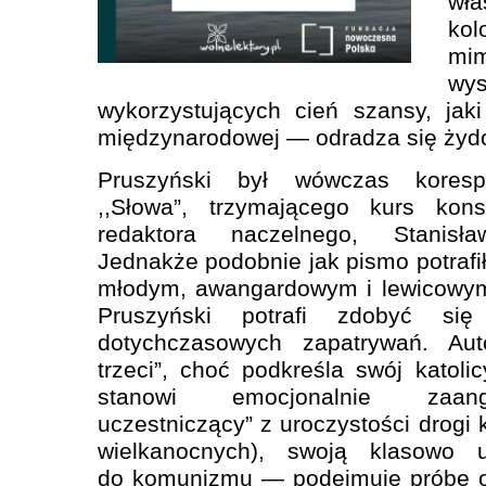
wł
ko
mi
wy
wykorzystujących cień szansy, jaki
międzynarodowej — odradza się żyd
Pruszyński był wówczas koresp
,,Słowa”, trzymającego kurs ko
redaktora naczelnego, Stanisła
Jednakże podobnie jak pismo potraf
młodym, awangardowym i lewicowym
Pruszyński potrafi zdobyć si
dotychczasowych zapatrywań. Aut
trzeci”, choć podkreśla swój katoli
stanowi emocjonalnie zaang
uczestniczący” z uroczystości drogi
wielkanocnych), swoją klasowo 
do komunizmu — podejmuje próbę o