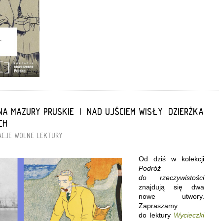
A MAZURY PRUSKIE” I „NAD UJŚCIEM WISŁY” DZIERŻKA
CH
ACJE
WOLNE LEKTURY
Od dziś w kolekcji
Podróż
do rzeczywistości
znajdują się dwa
nowe utwory.
Zapraszamy
do lektury
Wycieczki