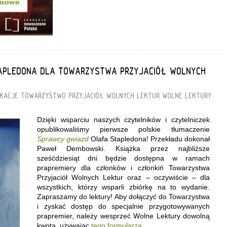
TAPLEDONA DLA TOWARZYSTWA PRZYJACIÓŁ WOLNYCH
IKACJE
TOWARZYSTWO PRZYJACIÓŁ WOLNYCH LEKTUR
WOLNE LEKTURY
Dzięki wsparciu naszych czytelników i czytelniczek
opublikowaliśmy pierwsze polskie tłumaczenie
Sprawcy gwiazd
Olafa Stapledona! Przekładu dokonał
Paweł Dembowski. Książka przez najbliższe
sześćdziesiąt dni będzie dostępna w ramach
prapremiery dla członków i członkiń Towarzystwa
Przyjaciół Wolnych Lektur oraz – oczywiście – dla
wszystkich, którzy wsparli zbiórkę na to wydanie.
Zapraszamy do lektury! Aby dołączyć do Towarzystwa
i zyskać dostęp do specjalnie przygotowywanych
prapremier, należy wesprzeć Wolne Lektury dowolną
kwotą, używając
tego formularza
.