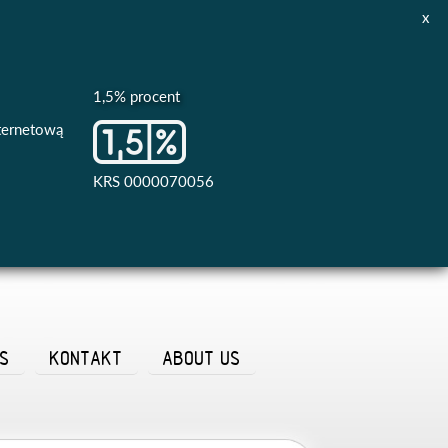
x
1,5% procent
nternetową
KRS 0000070056
AS
KONTAKT
ABOUT US