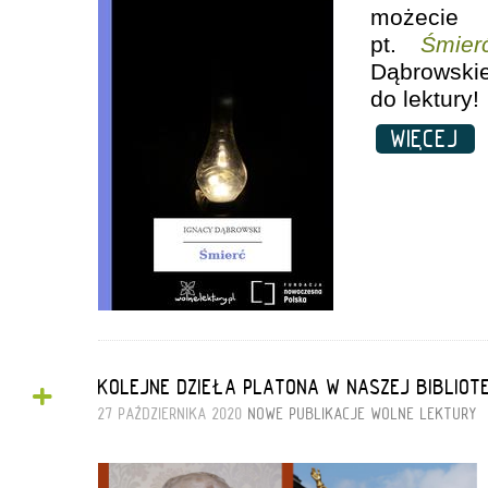
możecie
pt.
Śmier
Dąbrows
do lektury!
WIĘCEJ
+
KOLEJNE DZIEŁA PLATONA W NASZEJ BIBLIOTE
27 PAŹDZIERNIKA 2020
NOWE PUBLIKACJE
WOLNE LEKTURY