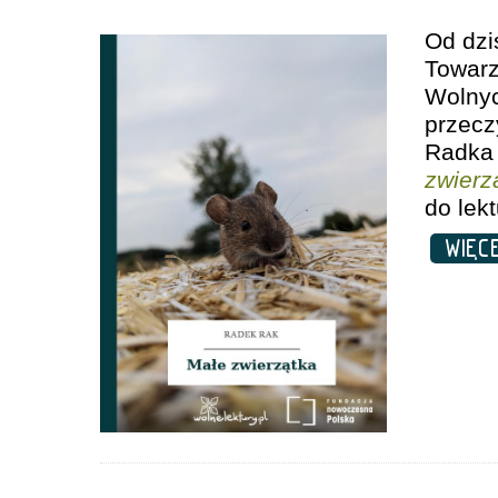
Od dzi
Towa
Woln
przec
Rad
zwierz
do lekt
WIĘC