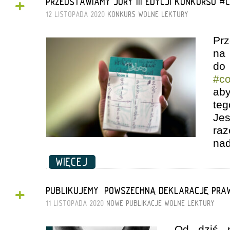
+
PRZEDSTAWIAMY JURY III EDYCJI KONKURSU #
12 LISTOPADA 2020
KONKURS
WOLNE LEKTURY
Pr
na
do
#co
ab
te
Jes
ra
nad
WIĘCEJ
+
PUBLIKUJEMY „POWSZECHNĄ DEKLARACJĘ PRA
11 LISTOPADA 2020
NOWE PUBLIKACJE
WOLNE LEKTURY
Od dziś 