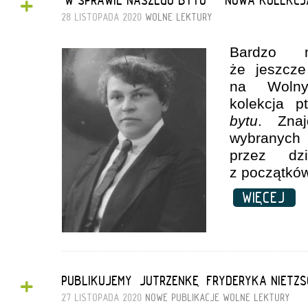
+
28 LISTOPADA 2020
WOLNE LEKTURY
Bardzo 
że jeszcze
na Wolny
kolekcja p
bytu
. Zna
wybranych
przez dzi
z początkó
WIĘCEJ
+
PUBLIKUJEMY „JUTRZENKĘ” FRYDERYKA NIETZS
27 LISTOPADA 2020
NOWE PUBLIKACJE
WOLNE LEKTURY