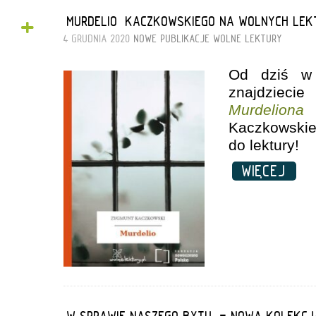
+
„MURDELIO” KACZKOWSKIEGO NA WOLNYCH LEK
4 GRUDNIA 2020
NOWE PUBLIKACJE
WOLNE LEKTURY
Od dziś 
znajdziec
Murdeliona
Kaczkows
do lektury!
WIĘCEJ
„W SPRAWIE NASZEGO BYTU” - NOWA KOLEKC