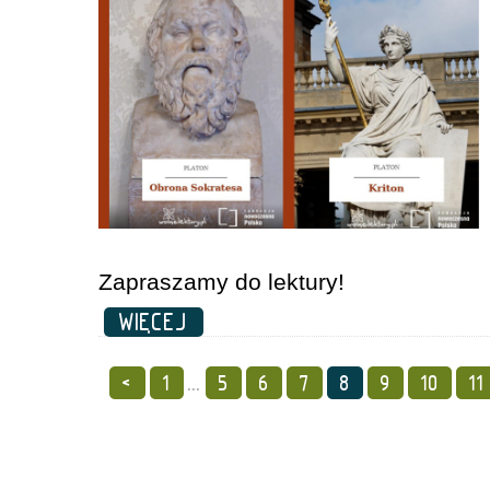
Zapraszamy do lektury!
WIĘCEJ
<
1
...
5
6
7
8
9
10
11