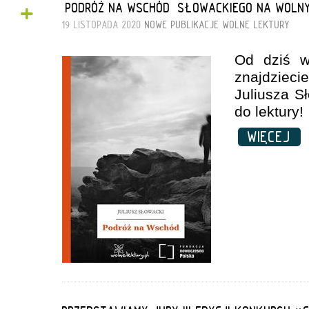
+
„PODRÓŻ NA WSCHÓD” SŁOWACKIEGO NA WOLN
19 LISTOPADA 2020
NOWE PUBLIKACJE
WOLNE LEKTURY
Od dziś
znajdziec
Juliusza S
do lektury!
WIĘCEJ