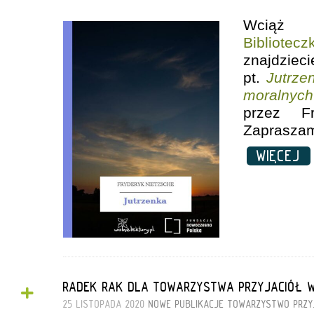
Wciąż 
Bibliotecz
znajdzi
pt.
Jutrze
moralnych
przez Fr
Zapraszam
WIĘCEJ
+
RADEK RAK DLA TOWARZYSTWA PRZYJACIÓŁ W
25 LISTOPADA 2020
NOWE PUBLIKACJE
TOWARZYSTWO PRZY