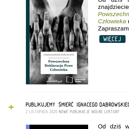
znajdzieci
Powszech
Człowieka
Zapraszamy
WIĘCEJ
+
PUBLIKUJEMY „ŚMIERĆ” IGNACEGO DĄBROWSKIE
2 LISTOPADA 2020
NOWE PUBLIKACJE
WOLNE LEKTURY
Od dziś