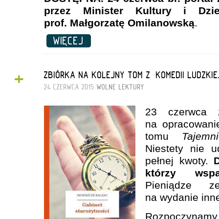
przez Minister Kultury i Dzi
prof. Małgorzatę Omilanowską
.
WIĘCEJ
+
ZBIÓRKA NA KOLEJNY TOM Z „KOMEDII LUDZKIE
24 CZERWCA 2015
WOLNE LEKTURY
23 czerwca z
na opracowani
tomu
Tajemn
Niestety nie 
pełnej kwoty.
którzy wspa
Pieniądze z
na wydanie inne
Rozpoczynamy 