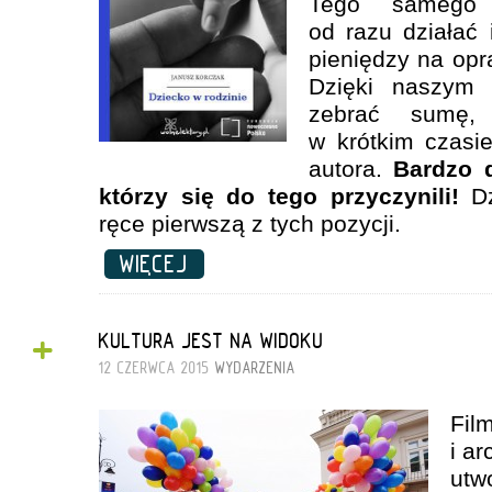
Tego samego 
od razu działać
pieniędzy na opr
Dzięki naszym 
zebrać sumę,
w krótkim czasi
autora.
Bardzo 
którzy się do tego przyczynili!
D
ręce pierwszą z tych pozycji.
WIĘCEJ
+
KULTURA JEST NA WIDOKU
12 CZERWCA 2015
WYDARZENIA
Fil
i a
utw