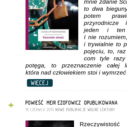
mnie zdanie Schi
to dwa biegun
potem prawi
przyrodnicze 
jeden i ten
I nie rozumiem,
i trywialnie to
pojęciu, to, ra
com tyle razy
potęga, to przeznaczenie całej l
która nad człowiekiem stoi i wymrzeć
WIĘCEJ
+
POWIEŚĆ „MEIR EZOFOWICZ” OPUBLIKOWANA
18 CZERWCA 2015
NOWE PUBLIKACJE
WOLNE LEKTURY
Rzeczywisto