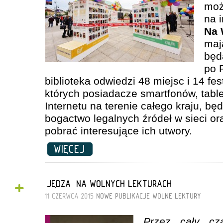
moż
na 
Na 
maj
będ
po 
biblioteka odwiedzi 48 miejsc i 14 fes
których posiadacze smartfonów, tabl
Internetu na terenie całego kraju, b
bogactwo legalnych źródeł w sieci or
pobrać interesujące ich utwory.
WIĘCEJ
+
„JĘDZA” NA WOLNYCH LEKTURACH
11 CZERWCA 2015
NOWE PUBLIKACJE
WOLNE LEKTURY
Przez cały cz