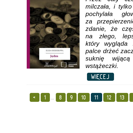
milczała, i tylk
pochylała gł
za przepierzeni
zdanie, że czę
na złego, le
który wygląda 
palce drżeć zacz
suknię wijącą
wstążeczki.
WIĘCEJ
<
1
...
8
9
10
11
12
13