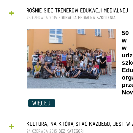
+
ROŚNIE SIEĆ TRENERÓW EDUKACJI MEDIALNEJ
25 CZERWCA 2015
EDUKACJA MEDIALNA
SZKOLENIA
50
w i
w 
ud
sz
Ed
org
p
Now
WIĘCEJ
+
KULTURA, NA KTÓRĄ STAĆ KAŻDEGO, JEST W Z
24 CZERWCA 2015
BEZ KATEGORII