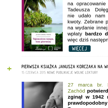
na opracowani
Tadeusza Dołęgi
nie udało nam 
kwoty. Zebrane 
na wydanie innej
wpłaty
bardzo d
więc dziś następn
WIĘCEJ
+
PIERWSZA KSIĄŻKA JANUSZA KORCZAKA NA W
15 CZERWCA 2015
NOWE PUBLIKACJE
WOLNE LEKTURY
27 marca br. 
Zachód
potwierd
zginął w 1942 r
prawdopodobny d