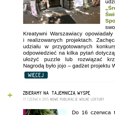
ud
„Śr
Św
Spo
swo
Kreatywni Warszawiacy opowiadały 
i realizowanych projektach. Zachę
udziału w przygotowanych konkurs
odpowiedzieć na kilka pytań dotyczą
ułożyć puzzle lub rozwiązać kr
Nagrodą było jojo – gadżet projektu 
WIĘCEJ
+
ZBIERAMY NA „TAJEMNICZĄ WYSPĘ”
17 CZERWCA 2015
NOWE PUBLIKACJE
WOLNE LEKTURY
Do 16 czerwca t