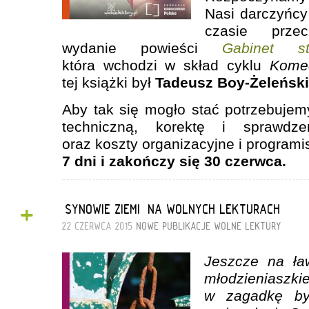
Nasi darczyńcy
czasie przec
wydanie powieści
Gabinet sta
która wchodzi w skład cyklu
Komed
tej książki był
Tadeusz Boy-Żeleński
Aby tak się mogło stać potrzebuje
techniczną, korektę i sprawdze
oraz koszty organizacyjne i program
7 dni i zakończy się 30 czerwca.
+
„SYNOWIE ZIEMI” NA WOLNYCH LEKTURACH
22 CZERWCA 2015
NOWE PUBLIKACJE
WOLNE LEKTURY
Jeszcze na ła
młodzieniaszkie
w zagadkę byt