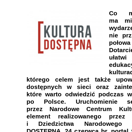
Co m
ma mi
wydarz
nie prz
połowa
Dotarci
ułatw
eduk
kultura
którego celem jest także upow
dostępnych w sieci oraz zainte
które warto odwiedzić podczas 
po Polsce. Uruchomienie se
przez Narodowe Centrum Kult
element realizowanego przez M
i Dziedzictwa Narodowego
DOSTĘPNA. 24 czerwca br. portal 