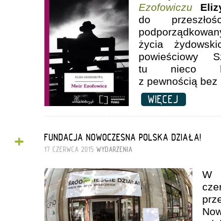
Ezofowiczu
Eli
do przeszł
podporządkowany
życia żydowskic
powieściowy S
tu nieco kar
z pewnością bez z
WIĘCEJ
+
FUNDACJA NOWOCZESNA POLSKA DZIAŁA!
17 CZERWCA 2015
WYDARZENIA
W 
cz
prz
Now