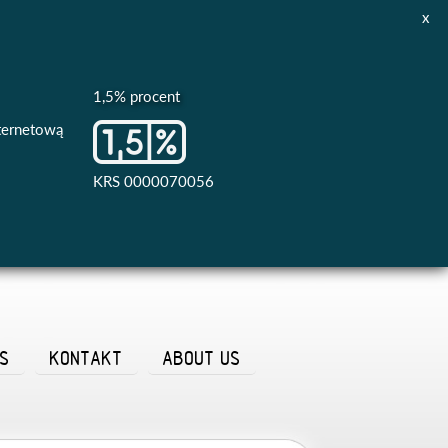
x
1,5% procent
nternetową
KRS 0000070056
AS
KONTAKT
ABOUT US