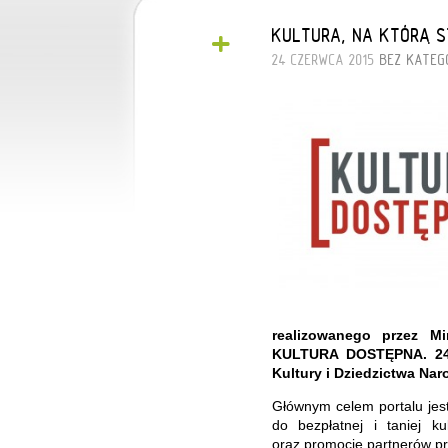
+
KULTURA, NA KTÓRĄ S
24 CZERWCA 2015
BEZ KATEGO
realizowanego przez Mi
KULTURA DOSTĘPNA. 24 c
Kultury i Dziedzictwa Na
Głównym celem portalu jes
do bezpłatnej i taniej k
oraz promocję partnerów pro