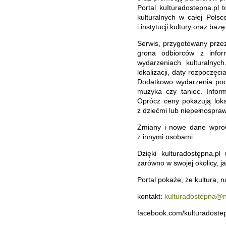
Portal kuIturadostepna.pl
kulturalnych w całej Polsc
i instytucji kultury oraz ba
Serwis, przygotowany prze
grona odbiorców z info
wydarzeniach kulturalnyc
lokalizacji, daty rozpoczęc
Dodatkowo wydarzenia podzi
muzyka czy taniec. Inform
Oprócz ceny pokazują loka
z dziećmi lub niepełnospra
Zmiany i nowe dane wprow
z innymi osobami.
Dzięki kulturadostępna.p
zarówno w swojej okolicy, ja
Portal pokaże, że kultura, n
kontakt:
kulturadostepna@n
facebook.com/kulturadoste