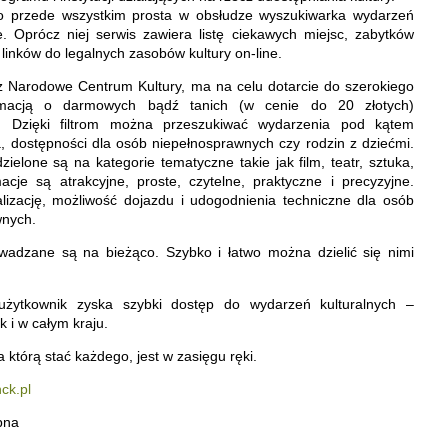
 to przede wszystkim prosta w obsłudze wyszukiwarka wydarzeń
e. Oprócz niej serwis zawiera listę ciekawych miejsc, zabytków
zę linków do legalnych zasobów kultury on-line.
z Narodowe Centrum Kultury, ma na celu dotarcie do szerokiego
rmacją o darmowych bądź tanich (w cenie do 20 złotych)
h. Dzięki filtrom można przeszukiwać wydarzenia pod kątem
ia, dostępności dla osób niepełnosprawnych czy rodzin z dziećmi.
elone są na kategorie tematyczne takie jak film, teatr, sztuka,
acje są atrakcyjne, proste, czytelne, praktyczne i precyzyjne.
lizację, możliwość dojazdu i udogodnienia techniczne dla osób
wnych.
adzane są na bieżąco. Szybko i łatwo można dzielić się nimi
l użytkownik zyska szybki dostęp do wydarzeń kulturalnych –
k i w całym kraju.
a którą stać każdego, jest w zasięgu ręki.
ck.pl
pna