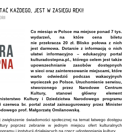
TAĆ KAŻDEGO, JEST W ZASIĘGU RĘKI!
RII
Co miesiąc w Polsce ma miejsce ponad 7 tys.
wydarzeń,
na które cena biletu
nie przekracza 20 zł. Blisko połowa z nich
jest darmowa. Dotarcie z informacją o nich
ułatwi informacyjno – edukacyjny portal
kulturadostepna.pl., którego celem jest także
upowszechnianie zasobów dostępnych
w sieci oraz zainteresowanie miejscami, które
warto odwiedzić podczas wakacyjnych
wycieczek po Polsce. Uruchomienie serwisu,
stworzonego przez Narodowe Centrum
Kultury, stanowi główny element
nisterstwo Kultury i Dziedzictwa Narodowego programu
zerwca br. portal został zainaugurowany przez Minister
rodowego prof. Małgorzatę Omilanowską
.
t zwiększenie świadomości społecznej na temat łatwego dostępu
ultury poprzez zebranie w jednym miejscu ofert kulturalnych
gramu i instytucji działających na rzecz udostępniania kultury.