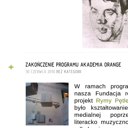
+
ZAKOŃCZENIE PROGRAMU AKADEMIA ORANGE
30 CZERWCA 2010
BEZ KATEGORII
W ramach prog
nasza Fundacja re
projekt
Rymy Pętl
było kształtowani
medialnej popr
literacko muzyczn