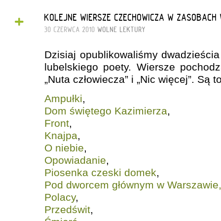
+
KOLEJNE WIERSZE CZECHOWICZA W ZASOBACH
30 CZERWCA 2010
WOLNE LEKTURY
Dzisiaj opublikowaliśmy dwadzieścia
lubelskiego poety. Wiersze pochod
„Nuta człowiecza” i „Nic więcej”. Są to
Ampułki
,
Dom świętego Kazimierza
,
Front
,
Knajpa
,
O niebie
,
Opowiadanie
,
Piosenka czeski domek
,
Pod dworcem głównym w Warszawie
Polacy
,
Przedświt
,