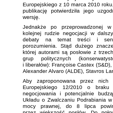
Europejskiego z 10 marca 2010 roku,
publikację potwierdziła jego uzgo
wersję.
Jednakże po przeprowadzonej w
kolejnej rudzie negocjacji w dals
debaty na temat treści i sen
porozumienia. Stąd dużego znaczen
której autorami są posłowie z trzec
grup politycznych (konserwatys
i liberałów): Françoise Castex (S&D)
Alexander Alvaro (ALDE), Stavros La
Aby zaproponowana przez nich D
Europejskiego 12/2010 o braku 
negocjowania i potencjalnie budzą
Układu o Zwalczaniu Podrabiania w
mocy prawnej, do 8 lipca powi
przez większość posłów. Do poło