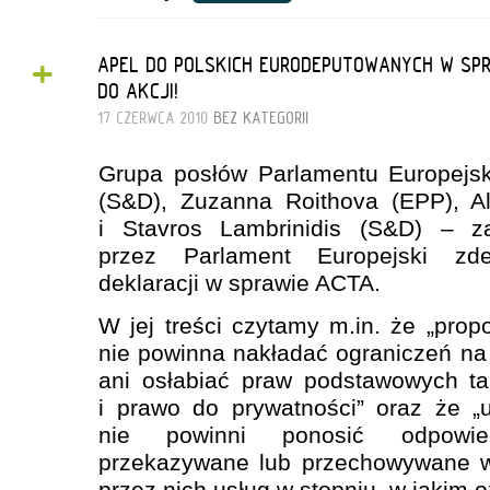
+
APEL DO POLSKICH EURODEPUTOWANYCH W SPR
DO AKCJI!
17 CZERWCA 2010
BEZ KATEGORII
Grupa posłów Parlamentu Europejsk
(S&D), Zuzanna Roithova (EPP), A
i Stavros Lambrinidis (S&D) – za
przez Parlament Europejski zde
deklaracji w sprawie ACTA.
W jej treści czytamy m.in. że „pr
nie powinna nakładać ograniczeń na
ani osłabiać praw podstawowych ta
i prawo do prywatności” oraz że „
nie powinni ponosić odpowie
przekazywane lub przechowywane 
przez nich usług w stopniu, w jakim 