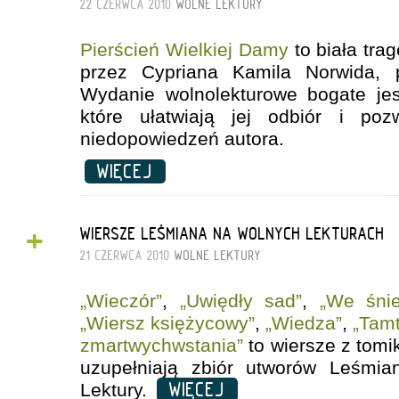
22 CZERWCA 2010
WOLNE LEKTURY
Pierścień Wielkiej Damy
to biała tra
przez Cypriana Kamila Norwida, p
Wydanie wolnolekturowe bogate jes
które ułatwiają jej odbiór i poz
niedopowiedzeń autora.
WIĘCEJ
+
WIERSZE LEŚMIANA NA WOLNYCH LEKTURACH
21 CZERWCA 2010
WOLNE LEKTURY
„Wieczór”
,
„Uwiędły sad”
,
„We śnie
„Wiersz księżycowy”
,
„Wiedza”
,
„Tam
zmartwychwstania”
to wiersze z tomik
uzupełniają zbiór utworów Leśmia
WIĘCEJ
Lektury.