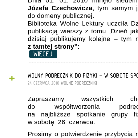
Dnia 01. 01. 2010 minęło siedemd
Józefa Czechowicza
, tym samym j
do domeny publicznej.
Biblioteka Wolne Lektury uczciła 
publikacją wierszy z tomu „Dzień ja
dzisiaj publikujemy kolejne – ty
z tamtej strony”
:
WIĘCEJ
+
WOLNY PODRĘCZNIK DO FIZYKI - W SOBOTĘ SP
24 CZERWCA 2010
WOLNE PODRĘCZNIKI
Zapraszamy wszystkich chę
do współtworzenia podręcz
na najbliższe spotkanie grupy fi
w sobotę 26 czerwca.
Prosimy o potwierdzenie przybycia 