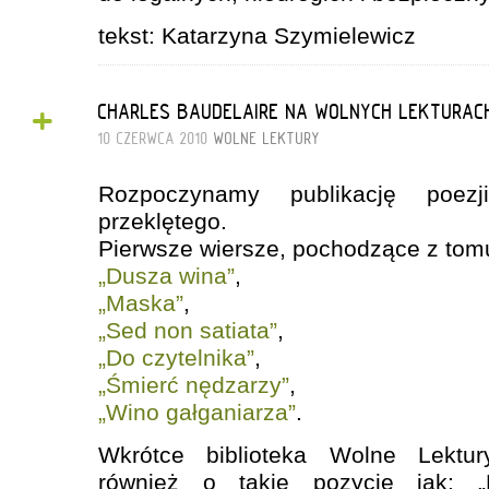
tekst: Katarzyna Szymielewicz
+
CHARLES BAUDELAIRE NA WOLNYCH LEKTURAC
10 CZERWCA 2010
WOLNE LEKTURY
Rozpoczynamy publikację poezj
przeklętego.
Pierwsze wiersze, pochodzące z tom
„Dusza wina”
,
„Maska”
,
„Sed non satiata”
,
„Do czytelnika”
,
„Śmierć nędzarzy”
,
„Wino gałganiarza”
.
Wkrótce biblioteka Wolne Lektu
również o takie pozycje jak: 