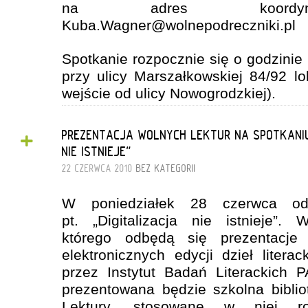
na adres koordynat
Kuba.Wagner@wolnepodreczniki.pl
Spotkanie rozpocznie się o godzinie 
przy ulicy Marszałkowskiej 84/92 lo
wejście od ulicy Nowogrodzkiej).
+
PREZENTACJA WOLNYCH LEKTUR NA SPOTKANIU 
NIE ISTNIEJE"
22 CZERWCA 2010
BEZ KATEGORII
W poniedziałek 28 czerwca odb
pt. „Digitalizacja nie istnieje”
którego odbędą się prezentacje
elektronicznych edycji dzieł litera
przez Instytut Badań Literackich 
prezentowana będzie szkolna bibli
Lektury, stosowane w niej roz