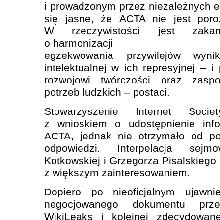
i prowadzonym przez niezależnych e
się jasne, że ACTA nie jest por
W rzeczywistości jest zakam
o harmonizacji
egzekwowania przywilejów wyni
intelektualnej w ich represyjnej – i 
rozwojowi twórczości oraz zasp
potrzeb ludzkich – postaci.
Stowarzyszenie Internet Socie
z wnioskiem o udostępnienie info
ACTA, jednak nie otrzymało od pol
odpowiedzi. Interpelacja se
Kotkowskiej i Grzegorza Pisalskiego 
z większym zainteresowaniem.
Dopiero po nieoficjalnym ujawnie
negocjowanego dokumentu przez
WikiLeaks i kolejnej zdecydowane