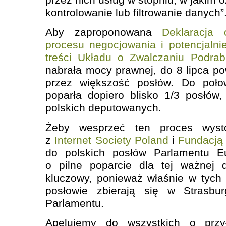
kontrolowanie lub filtrowanie danych”
Aby zaproponowana
Deklaracja 
procesu negocjowania i potencjalni
treści Układu o Zwalczaniu Podra
nabrała mocy prawnej, do 8 lipca p
przez większość posłów. Do poło
poparła dopiero blisko 1/3 posłów
polskich deputowanych.
Żeby wesprzeć ten proces wysto
z
Internet Society Poland
i
Fundacją
do polskich posłów Parlamentu Eu
o pilne poparcie dla tej ważnej d
kluczowy, ponieważ właśnie w tych
posłowie zbierają się w Strasbur
Parlamentu.
Apelujemy do wszystkich o przy