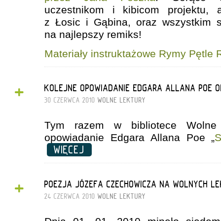
uczestnikom i kibicom projektu, 
z Łosic i Gąbina, oraz wszystkim 
na najlepszy remiks!
Materiały instruktażowe Rymy Pętle R
+
KOLEJNE OPOWIADANIE EDGARA ALLANA POE 
30 CZERWCA 2010
WOLNE LEKTURY
Tym razem w bibliotece Wolne 
opowiadanie Edgara Allana Poe „
S
WIĘCEJ
+
POEZJA JÓZEFA CZECHOWICZA NA WOLNYCH L
24 CZERWCA 2010
WOLNE LEKTURY