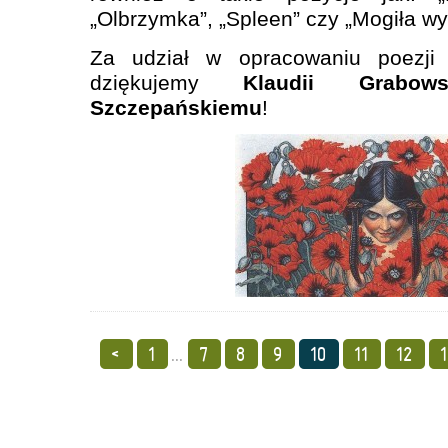
„Olbrzymka”, „Spleen” czy „Mogiła wy
Za udział w opracowaniu poezji C
dziękujemy
Klaudii Grabowsk
Szczepańskiemu
!
<
1
...
7
8
9
10
11
12