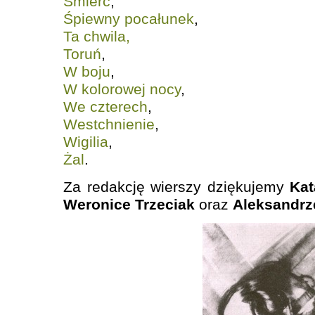
Śmierć
,
Śpiewny pocałunek
,
Ta chwila,
Toruń
,
W boju
,
W kolorowej nocy
,
We czterech
,
Westchnienie
,
Wigilia
,
Żal
.
Za redakcję wierszy dziękujemy
Kat
Weronice Trzeciak
oraz
Aleksandrz