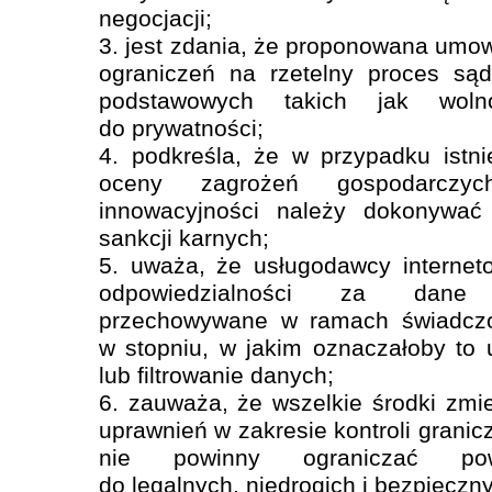
negocjacji;
3. jest zdania, że proponowana umo
ograniczeń na rzetelny proces są
podstawowych takich jak wol
do prywatności;
4. podkreśla, że w przypadku istn
oceny zagrożeń gospodarczy
innowacyjności należy dokonywa
sankcji karnych;
5. uważa, że usługodawcy internet
odpowiedzialności za dane
przechowywane w ramach świadczo
w stopniu, w jakim oznaczałoby to 
lub filtrowanie danych;
6. zauważa, że wszelkie środki zmi
uprawnień w zakresie kontroli granicz
nie powinny ograniczać pow
do legalnych, niedrogich i bezpieczn