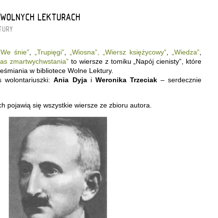
 WOLNYCH LEKTURACH
TURY
„We śnie”
,
„Trupięgi”
,
„Wiosna”,
„Wiersz księżycowy”
,
„Wiedza”
,
as zmartwychwstania”
to wiersze z tomiku „Napój cienisty”, które
eśmiania w bibliotece Wolne Lektury.
 wolontariuszki:
Ania Dyja
i
Weronika Trzeciak
– serdecznie
 pojawią się wszystkie wiersze ze zbioru autora.