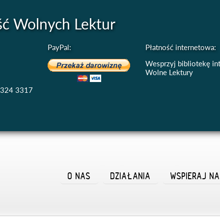
ść Wolnych Lektur
PayPal:
Płatność internetowa:
Wesprzyj bibliotekę i
Wolne Lektury
4324 3317
O NAS
DZIAŁANIA
WSPIERAJ N