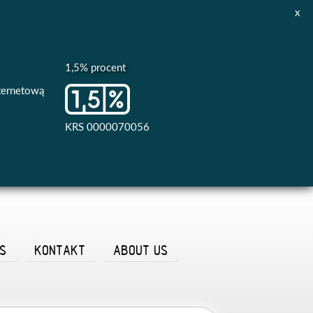
x
1,5% procent
nternetową
KRS 0000070056
AS
KONTAKT
ABOUT US