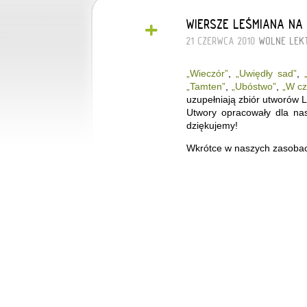
+
WIERSZE LEŚMIANA NA
21 CZERWCA 2010
WOLNE LEK
„Wieczór”
,
„Uwiędły sad”
,
„Tamten”
,
„Ubóstwo”
,
„W cz
uzupełniają zbiór utworów L
Utwory opracowały dla nas
dziękujemy!
Wkrótce w naszych zasobach