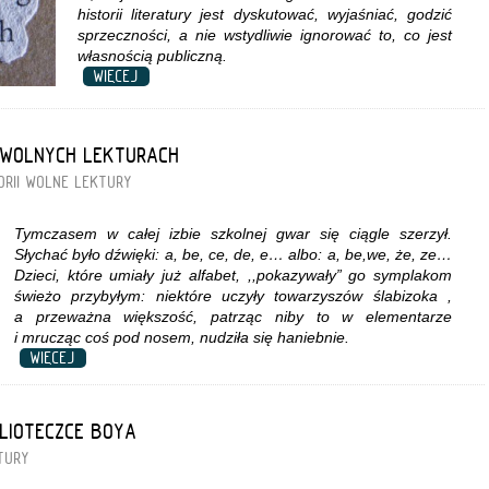
historii literatury jest dyskutować, wyjaśniać, godzić
sprzeczności, a nie wstydliwie ignorować to, co jest
własnością publiczną.
WIĘCEJ
 WOLNYCH LEKTURACH
RII
WOLNE LEKTURY
Tymczasem w całej izbie szkolnej gwar się ciągle szerzył.
Słychać było dźwięki: a, be, ce, de, e… albo: a, be,we, że, ze…
Dzieci, które umiały już alfabet, ,,pokazywały” go symplakom
świeżo przybyłym: niektóre uczyły towarzyszów ślabizoka ,
a przeważna większość, patrząc niby to w elementarze
i mrucząc coś pod nosem, nudziła się haniebnie.
WIĘCEJ
BLIOTECZCE BOYA
TURY