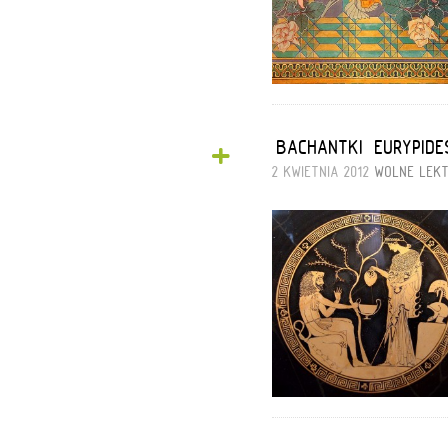
+
„BACHANTKI” EURYPID
2 KWIETNIA 2012
WOLNE LEK