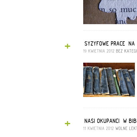
+
„SYZYFOWE PRACE” NA
19 KWIETNIA 2012
BEZ KATEGO
+
„NASI OKUPANCI” W BI
11 KWIETNIA 2012
WOLNE LEK