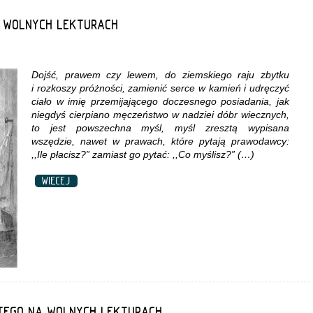
A WOLNYCH LEKTURACH
Dojść, prawem czy lewem, do ziemskiego raju zbytku
i rozkoszy próżności, zamienić serce w kamień i udręczyć
ciało w imię przemijającego doczesnego posiadania, jak
niegdyś cierpiano męczeństwo w nadziei dóbr wiecznych,
to jest powszechna myśl, myśl zresztą wypisana
wszędzie, nawet w prawach, które pytają prawodawcy:
,,Ile płacisz?” zamiast go pytać: ,,Co myślisz?” (…)
WIĘCEJ
NTEGO NA WOLNYCH LEKTURACH