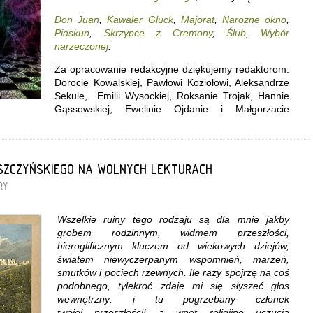
Don Juan
,
Kawaler Gluck
,
Majorat
,
Narożne okno
,
Piaskun
,
Skrzypce z Cremony
,
Ślub
,
Wybór
narzeczonej
.
Za opracowanie redakcyjne dziękujemy redaktorom:
Dorocie Kowalskiej, Pawłowi Koziołowi, Aleksandrze
Sekule, Emilii Wysockiej, Roksanie Trojak, Hannie
Gąssowskiej, Ewelinie Ojdanie i Małgorzacie
SZCZYŃSKIEGO NA WOLNYCH LEKTURACH
RY
Wszelkie ruiny tego rodzaju są dla mnie jakby
grobem rodzinnym, widmem przeszłości,
hieroglificznym kluczem od wiekowych dziejów,
światem niewyczerpanym wspomnień, marzeń,
smutków i pociech rzewnych. Ile razy spojrzę na coś
podobnego, tylekroć zdaje mi się słyszeć głos
wewnętrzny: i tu pogrzebany członek
twojej przeszłości! a wnet religijne uczucia