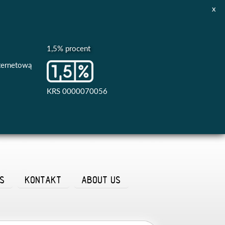
x
1,5% procent
nternetową
KRS 0000070056
AS
KONTAKT
ABOUT US