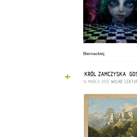
Biernackiej.
+
„KRÓL ZAMCZYSKA” GO
14 MARCA 2012
WOLNE LEKTU