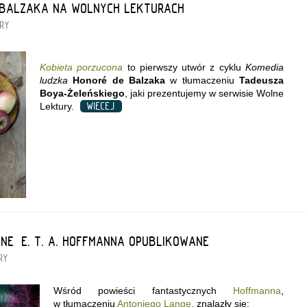
” BALZAKA NA WOLNYCH LEKTURACH
RY
Kobieta porzucona
to pierwszy utwór z cyklu
Komedia
ludzka
Honoré de Balzaka
w tłumaczeniu
Tadeusza
Boya-Żeleńskiego
, jaki prezentujemy w serwisie Wolne
WIĘCEJ
Lektury.
NE” E. T. A. HOFFMANNA OPUBLIKOWANE
RY
Wśród powieści fantastycznych
Hoffmanna
,
w tłumaczeniu
Antoniego Lange
, znalazły się: