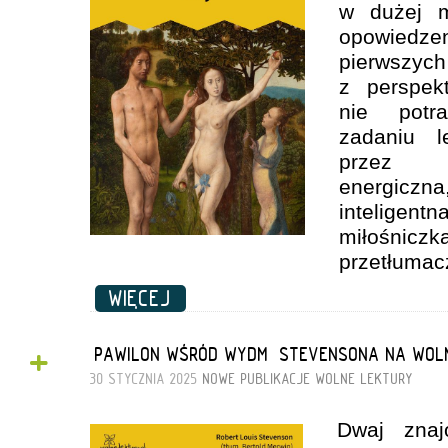
w dużej m
opowiedzen
pierwszy
z perspek
nie potr
zadaniu l
przez T
energiczn
inteligent
miłośni
przetłumacz
WIĘCEJ
+
„PAWILON WŚRÓD WYDM” STEVENSONA NA WOL
30 STYCZNIA 2025
NOWE PUBLIKACJE
WOLNE LEKTURY
Dwaj znaj