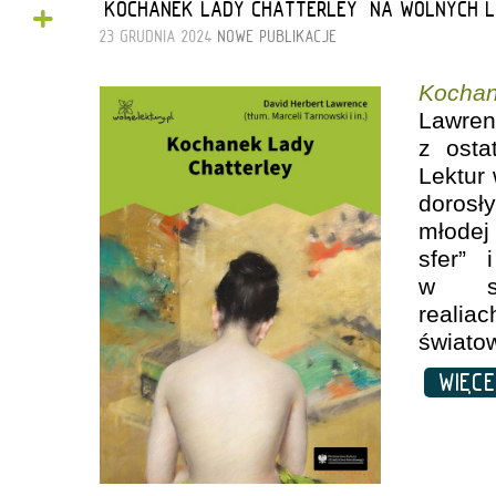
+
„KOCHANEK LADY CHATTERLEY” NA WOLNYCH 
23 GRUDNIA 2024
NOWE PUBLIKACJE
Kochan
Lawre
z osta
Lektur 
dorosł
młodej
sfer” 
w spo
realia
światow
WIĘC