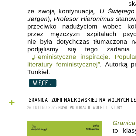
s
ze swoją kontynuacją,
U Świętego
Jørgen
),
Profesor Hieronimus
stanowi
przeciwko nadużyciom wobec kob
przez mężczyzn szpitalach psyc
nie była dotychczas tłumaczona na
podjęliśmy się tego zadania
„Feministyczne inspiracje. Popul
literatury feministycznej”
. Autorką p
Tunkiel.
WIĘCEJ
+
„GRANICA” ZOFII NAŁKOWSKIEJ NA WOLNYCH 
26 LUTEGO 2025
NOWE PUBLIKACJE
WOLNE LEKTURY
Granica
to klas