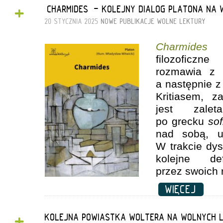
+
„CHARMIDES” - KOLEJNY DIALOG PLATONA NA
20 STYCZNIA 2025
NOWE PUBLIKACJE
WOLNE LEKTURY
Charmides
to
filozoficzn
rozmawia z 
a następnie 
Kritiasem, z
jest zale
po grecku
so
nad sobą, u
W trakcie dy
kolejne def
przez swoich
WIĘCEJ
+
KOLEJNA POWIASTKA WOLTERA NA WOLNYCH 