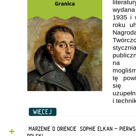
litera
wydana 
1935 i
roku u
Nagr
Twórcz
styczn
public
na W
mogl
tę pow
się 
uzupeł
i techni
WIĘCEJ
+
„MARZENIE O ORIENCIE” SOPHIE ELKAN - PIER
POLSKI