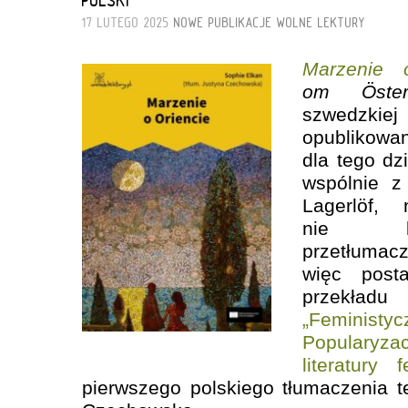
17 LUTEGO 2025
NOWE PUBLIKACJE
WOLNE LEKTURY
Marzenie 
om Österl
szwedzkiej 
opublikowan
dla tego dzi
wspólnie z 
Lagerlöf,
nie by
przetłumac
więc posta
przekładu
„Feminis
Popularyz
literatury f
pierwszego polskiego tłumaczenia te