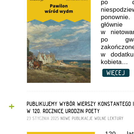
po dzi
niespodzi
ponownie.
główni
w nietowar
po gwał
zakończon
w dodatku
kobieta…
WIĘCEJ
+
PUBLIKUJEMY WYBÓR WIERSZY KONSTANTEGO 
W 120. ROCZNICĘ URODZIN POETY
23 STYCZNIA 2025
NOWE PUBLIKACJE
WOLNE LEKTURY
120. la