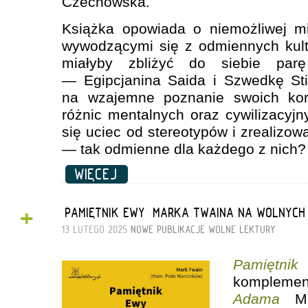
Czechowska.
Książka opowiada o niemożliwej mi
wywodzącymi się z odmiennych kultu
miałyby zbliżyć do siebie par
— Egipcjanina Saida i Szwedkę St
na wzajemne poznanie swoich korz
różnic mentalnych oraz cywilizacyjn
się uciec od stereotypów i zrealizow
— tak odmienne dla każdego z nich?
WIĘCEJ
+
„PAMIĘTNIK EWY” MARKA TWAINA NA WOLNYCH
13 LUTEGO 2025
NOWE PUBLIKACJE
WOLNE LEKTURY
Pamiętn
komplemen
Adama
Mar