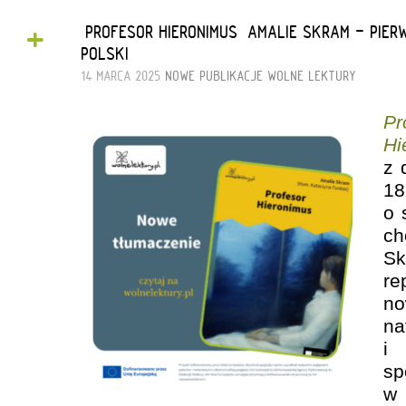
+
„PROFESOR HIERONIMUS” AMALIE SKRAM - PIE
POLSKI
14 MARCA 2025
NOWE PUBLIKACJE
WOLNE LEKTURY
Pr
Hi
z 
1
o 
ch
S
re
no
na
i
s
w 