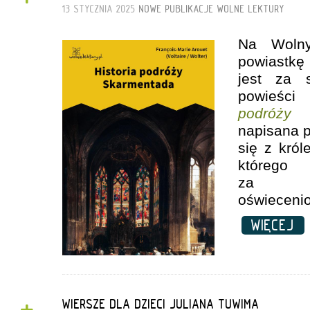
13 STYCZNIA 2025
NOWE PUBLIKACJE
WOLNE LEKTURY
Na Wolny
powiastkę
jest za s
powieśc
podróży 
napisana p
się z król
którego
za wc
oświeceni
WIĘCEJ
WIERSZE DLA DZIECI JULIANA TUWIMA