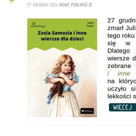
+
27 GRUDNIA 2024
NOWE PUBLIKACJE
27 grud
zmarł Jul
tego roku
się w d
Dlatego 
wiersze d
zebrane
i inne 
na który
uczyło s
lekkości 
WIĘCE