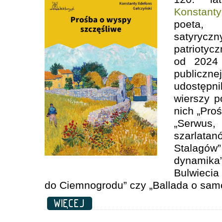
Konstant
poeta
satyryczn
patrioty
od 2024
publicz
udostępni
wierszy p
nich „Pro
„Serwus
szarlat
Stalagów”,
dynami
Bulw
do Ciemnogrodu” czy „Ballada o sam
WIĘCEJ