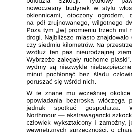
odludzia Szkocji. Tytułowy paw
nowoczesny budynek w stylu włosk
okiennicami, otoczony ogrodem,
na pół zrujnowanego, wilgotnego d
Poza tym „[w] promieniu trzech mil n
drogi. Najbliższe miasto znajdowało 
czy siedmiu kilometrów. Na przestrze
wzdłuż ten pas nieurodzajnej ziem
Wybrzeże zalegały ruchome piaski”.
wydmy są niezwykle niebezpieczne:
minut pochłonąć bez śladu człowie
poruszać się wśród nich.
W te znane mu wcześniej okolice 
opowiadania beztroska włóczęga p
jednak spotkać gospodarza. Wła
Northmour — ekstrawagancki szkocki
człowiek wykształcony i zamożny, 
wewnętrznych sprzeczności, o chara