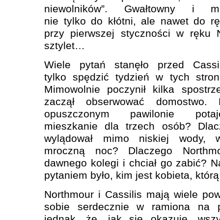
niewolników”. Gwałtowny i m
nie tylko do kłótni, ale nawet do 
przy pierwszej styczności w ręku 
sztylet…
Wiele pytań stanęło przed Cassil
tylko spędzić tydzień w tych stro
Mimowolnie poczynił kilka spostrz
zaczął obserwować domostwo. 
opuszczonym pawilonie potaj
mieszkanie dla trzech osób? Dlac
wylądował mimo niskiej wody, w
mroczną noc? Dlaczego Northmo
dawnego kolegi i chciał go zabić? N
pytaniem było, kim jest kobieta, którą
Northmour i Cassilis mają wiele pow
sobie serdecznie w ramiona na 
jednak, że, jak się okazuje, wszy