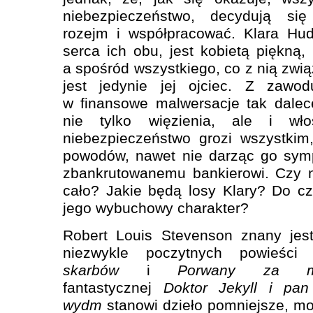
niebezpieczeństwo, decydują si
rozejm i współpracować. Klara Hud
serca ich obu, jest kobietą piękną,
a spośród wszystkiego, co z nią zwi
jest jedynie jej ojciec. Z zawod
w finansowe malwersacje tak dalec
nie tylko więzienia, ale i wł
niebezpieczeństwo grozi wszystkim,
powodów, nawet nie darząc go symp
zbankrutowanemu bankierowi. Czy n
cało? Jakie będą losy Klary? Do c
jego wybuchowy charakter?
Robert Louis Stevenson znany jest
niezwykle poczytnych powieśc
skarbów
i
Porwany za m
fantastycznej
Doktor Jekyll i pa
wydm
stanowi dzieło pomniejsze, m