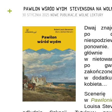
+
„PAWILON WŚRÓD WYDM” STEVENSONA NA WOL
30 STYCZNIA 2025
NOWE PUBLIKACJE
WOLNE LEKTURY
Dwaj znaj
po dzi
niespodzi
ponownie.
główni
w nietowar
po gwał
zakończon
w dodatku
kobieta…
Scenerię
w
Pawilon
Louisa Ste