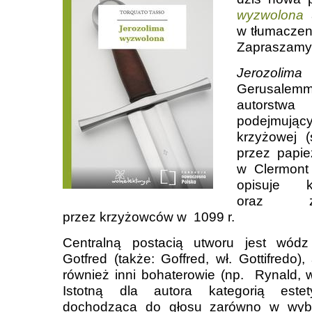
wyzwolona
w tłumaczen
Zapraszamy 
Jerozoli
Gerusalemme 
autorst
podejmujący
krzyżowej (
przez papie
w Clermont
opisuje 
oraz zd
przez krzyżowców w 1099 r.
Centralną postacią utworu jest wódz 
Gotfred (także: Goffred, wł. Gottifredo),
również inni bohaterowie (np. Rynald, wł
Istotną dla autora kategorią este
dochodząca do głosu zarówno w wyb