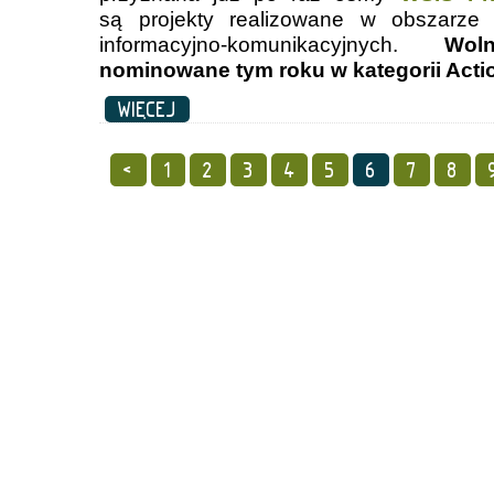
są projekty realizowane w obszarze w
informacyjno-komunikacyjnych.
Wol
nominowane tym roku w kategorii Actio
WIĘCEJ
<
1
2
3
4
5
6
7
8