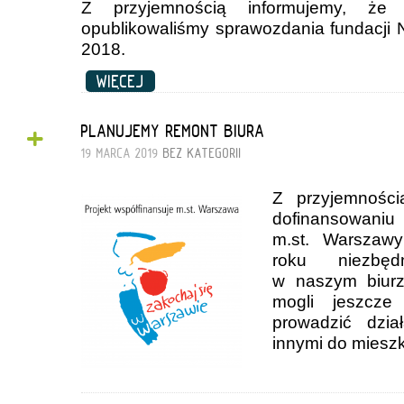
Z przyjemnością informujemy, ż
opublikowaliśmy sprawozdania fundacji
2018.
WIĘCEJ
+
PLANUJEMY REMONT BIURA
19 MARCA 2019
BEZ KATEGORII
Z przyjemności
dofinansowani
m.st. Warszaw
roku niezbę
w naszym biurz
mogli jeszcze 
prowadzić dzia
innymi do mies