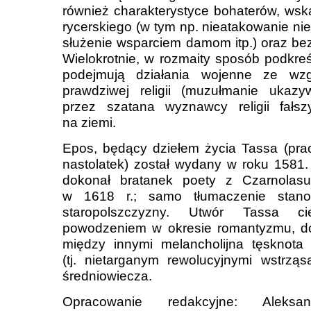
również charakterystyce bohaterów, ws
rycerskiego (w tym np. nieatakowanie ni
służenie wsparciem damom itp.) oraz bezi
Wielokrotnie, w rozmaity sposób podkreś
podejmują działania wojenne ze wzg
prawdziwej religii (muzułmanie ukazy
przez szatana wyznawcy religii fałs
na ziemi.
Epos, będący dziełem życia Tassa (pra
nastolatek) został wydany w roku 1581.
dokonał bratanek poety z Czarnolasu
w 1618 r.; samo tłumaczenie stan
staropolszczyzny. Utwór Tassa ci
powodzeniem w okresie romantyzmu, do 
między innymi melancholijna tęsknot
(tj. nietarganym rewolucyjnymi wstrząs
średniowiecza.
Opracowanie redakcyjne: Aleksa