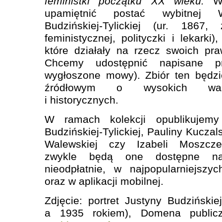
feministki początku XX wieku.
W
upamiętnić postać wybitnej W
Budzińskiej-Tylickiej (ur. 1867,
feministycznej, polityczki i lekarki)
które działały na rzecz swoich pr
Chcemy udostępnić napisane pr
wygłoszone mowy). Zbiór ten będzi
źródłowym o wysokich walo
i historycznych.
W ramach kolekcji opublikujemy
Budzińskiej-Tylickiej, Pauliny Kuczals
Walewskiej czy Izabeli Moszczeń
zwykle będą one dostępne na
nieodpłatnie, w najpopularniejszy
oraz w aplikacji mobilnej.
Zdjęcie: portret Justyny Budzińskie
a 1935 rokiem), Domena public