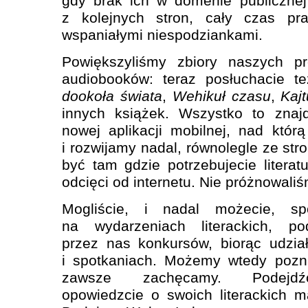
gdy brak ich w domenie publicznej
z kolejnych stron, cały czas pr
wspaniałymi niespodziankami.
Powiększyliśmy zbiory naszych pr
audiobooków: teraz posłuchacie 
dookoła świata
,
Wehikuł czasu
,
Kaj
innych książek. Wszystko to znaj
nowej aplikacji mobilnej, nad któr
i rozwijamy nadal, równolegle ze stro
być tam gdzie potrzebujecie literat
odcięci od internetu. Nie próżnowaliś
Mogliście, i nadal możecie, s
na wydarzeniach literackich, p
przez nas konkursów, biorąc udzi
i spotkaniach. Możemy wtedy pozna
zawsze zachęcamy. Podejdźci
opowiedzcie o swoich literackich m