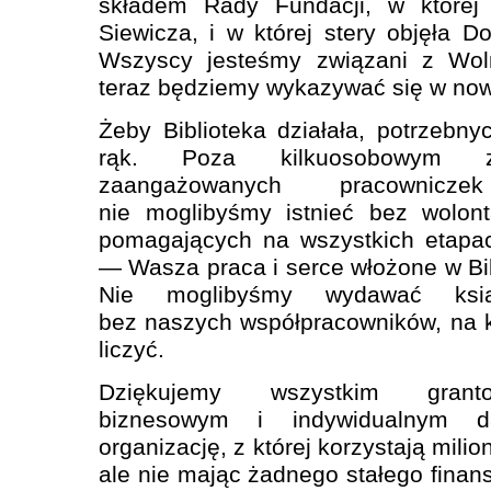
składem Rady Fundacji, w której 
Siewicza, i w której stery objęła D
Wszyscy jesteśmy związani z Woln
teraz będziemy wykazywać się w now
Żeby Biblioteka działała, potrzebny
rąk. Poza kilkuosobowym ze
zaangażowanych pracownicz
nie moglibyśmy istnieć bez wolont
pomagających na wszystkich etapa
— Wasza praca i serce włożone w Bib
Nie moglibyśmy wydawać ksi
bez naszych współpracowników, na
liczyć.
Dziękujemy wszystkim grant
biznesowym i indywidualnym d
organizację, z której korzystają milio
ale nie mając żadnego stałego finan