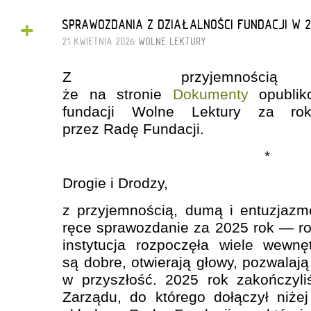
+
SPRAWOZDANIA Z DZIAŁALNOŚCI FUNDACJI W 
21 KWIETNIA 2026
WOLNE LEKTURY
Z przyjemnością 
że na stronie
Dokumenty
opublik
fundacji Wolne Lektury za rok
przez Radę Fundacji.
*
Drogie i Drodzy,
z przyjemnością, dumą i entuzja
ręce sprawozdanie za 2025 rok — r
instytucja rozpoczęła wiele wewn
są dobre, otwierają głowy, pozwalaj
w przyszłość. 2025 rok zakończy
Zarządu, do którego dołączył niże