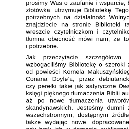
prosimy Was o zaufanie i wsparcie,
złotówka, utrzymuje Bibliotekę. Teg
potrzebnych na działalność Wolny
znajdziecie na stronie Biblioteki 
wreszcie czytelniczkom i czyteln
tłumna obecność mówi nam, że to
i potrzebne.
Jak przeczytacie szczegółowo
wzbogaciliśmy Bibliotekę o szeroki
od powieści Kornela Makuszyńskieg
Conana Doyle’a, przez debiutanc
czy perełki takie jak satyryczne
Dwa
księgi pięknego tłumaczenia Biblii a
aż po nowe tłumaczenia utworów
skandynawskich. Jesteśmy dumni z
wszechstronnym, dostępnym źródłem
także wydając nowe, dopracowane 