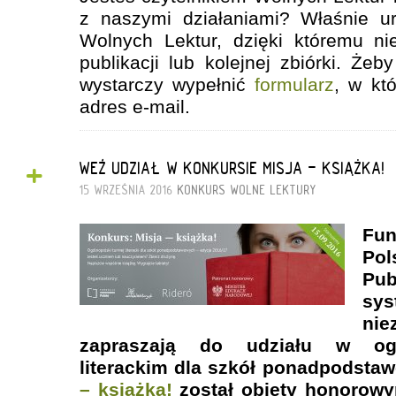
z naszymi działaniami? Właśnie ur
Wolnych Lektur, dzięki któremu ni
publikacji lub kolejnej zbiórki. Że
wystarczy wypełnić
formularz
, w kt
adres e-mail.
+
WEŹ UDZIAŁ W KONKURSIE MISJA - KSIĄŻKA!
15 WRZEŚNIA 2016
KONKURS
WOLNE LEKTURY
Fu
Po
Pub
sy
nie
zapraszają do udziału w ogó
literackim dla szkół ponadpodsta
– książka!
został objęty honorowy