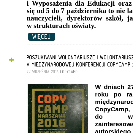
i Wyposażenia dla Edukacji ora
się od 5 do 7 października to nie 
nauczycieli, dyrektorów szkół, j
w strukturach oświaty.
WIĘCEJ
+
POSZUKIWANI WOLONTARIUSZE I WOLONTARIUS
V MIĘDZYNARODOWEJ KONFERENCJI COPYCAMP 
27 WRZEŚNIA 2016
COPYCAMP
W dniach 27
roku po ra
międzynar
CopyCamp, k
do wsz
zaintereso
autorskiego