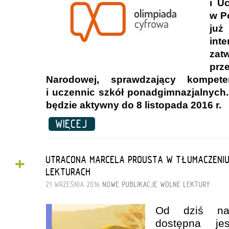
i U
w P
już
inte
zat
prz
Narodowej, sprawdzający kompet
i uczennic szkół ponadgimnazjalnych
będzie aktywny do 8 listopada 2016 r.
WIĘCEJ
+
UTRACONA MARCELA PROUSTA W TŁUMACZENIU
LEKTURACH
21 WRZEŚNIA 2016
NOWE PUBLIKACJE
WOLNE LEKTURY
Od dziś na
dostępna j