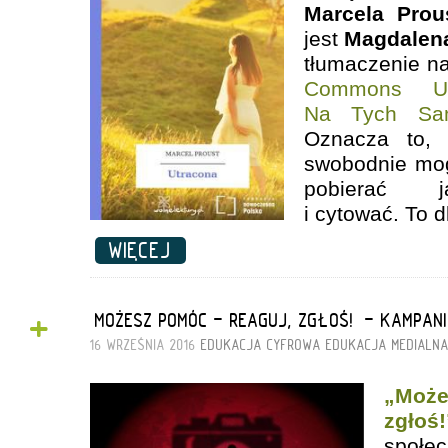
Marcela Prou
jest
Magdalena
tłumaczenie na
Commons Uz
Na Tych Sa
Oznacza to,
swobodnie mog
pobierać j
i cytować. To 
WIĘCEJ
+
„MOŻESZ POMÓC - REAGUJ, ZGŁOŚ!” - KAMPAN
16 WRZEŚNIA 2016
EDUKACJA CYFROWA
EDUKACJA MEDIALN
„Moż
zgłoś!
społe