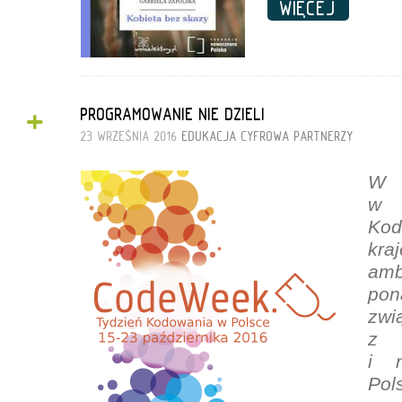
WIĘCEJ
+
PROGRAMOWANIE NIE DZIELI
23 WRZEŚNIA 2016
EDUKACJA CYFROWA
PARTNERZY
W 
w E
Kod
kra
amb
po
zwi
z 
i n
Pol