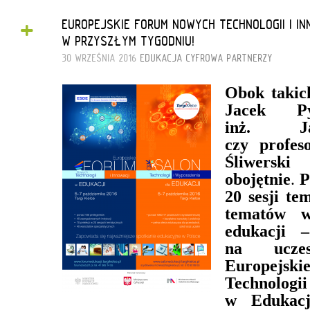
+
EUROPEJSKIE FORUM NOWYCH TECHNOLOGII I I
W PRZYSZŁYM TYGODNIU!
30 WRZEŚNIA 2016
EDUKACJA CYFROWA
PARTNERZY
Obok takic
Jacek P
inż. Ja
czy profes
Śliwerski
obojętnie
.
P
20 sesji te
tematów w
edukacji 
na uczes
Europejsk
Technol
w Edukacji