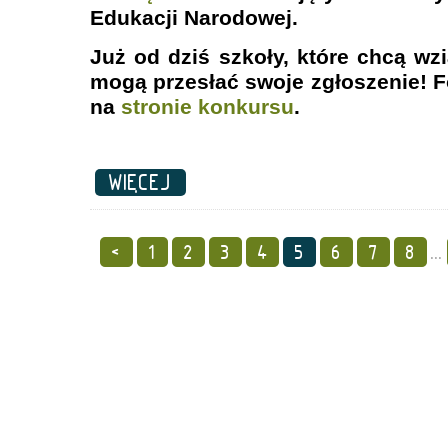
Edukacji Narodowej.
Już od dziś szkoły, które chcą wz
mogą przesłać swoje zgłoszenie! F
na
stronie konkursu
.
WIĘCEJ
<
1
2
3
4
5
6
7
8
...