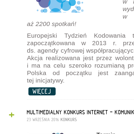
w i
wyd
w 
aż 2200 spotkań!
Europejski Tydzień Kodowania t
zapoczątkowana w 2013 r. prz
ds. agendy cyfrowej współpracującyc
Akcja realizowana jest przez wolont
i ma na celu szeroko rozumianą p
Polska od początku jest zaang
tej inicjatywy.
WIĘCEJ
+
MULTIMEDIALNY KONKURS INTERNET - KOMUNI
23 WRZEŚNIA 2016
KONKURS