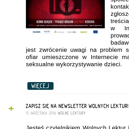
konta
zgłos
treśc
w Int
prowa
badaw
jest zwrócenie uwagi na problem s
ofiar umieszczone w Internecie ma
seksualne wykorzystywanie dzieci.
WIĘCEJ
+
ZAPISZ SIĘ NA NEWSLETTER WOLNYCH LEKTUR!
15 WRZEŚNIA 2016
WOLNE LEKTURY
Jesteś czytelnikiem Wolnych Lektur 