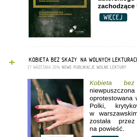
zachodzące 
WIĘCEJ
+
„KOBIETA BEZ SKAZY” NA WOLNYCH LEKTURAC
27 WRZEŚNIA 2016
NOWE PUBLIKACJE
WOLNE LEKTURY
Kobieta be
niewpuszczona
oprotestowana 
Polki, kryty
w warszawskim
została przez
na powieść.