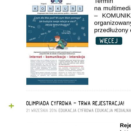
Termin 
na multimed
– KOMUNIK
organizowa
przedłużony
WIĘCEJ
+
OLIMPIADA CYFROWA - TRWA REJESTRACJA!
21 WRZEŚNIA 2016
EDUKACJA CYFROWA
EDUKACJA MEDIALN
Rej