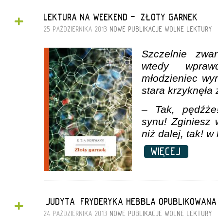
+
LEKTURA NA WEEKEND - „ZŁOTY GARNEK”
25 PAŹDZIERNIKA 2013
NOWE PUBLIKACJE
WOLNE LEKTURY
Szczelnie zwar
wtedy wprawd
młodzieniec wyr
stara krzyknęła 
– Tak, pędźże!
synu! Zginiesz w
niż dalej, tak! w
WIĘCEJ
+
„JUDYTA” FRYDERYKA HEBBLA OPUBLIKOWANA
24 PAŹDZIERNIKA 2013
NOWE PUBLIKACJE
WOLNE LEKTURY