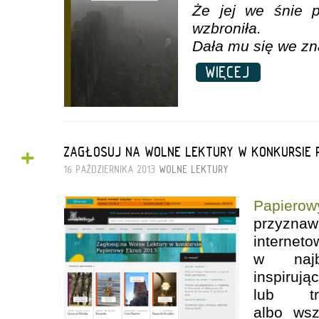
Że jej we śnie p
wzbroniła.
Dała mu się we znak
WIĘCEJ
+
ZAGŁOSUJ NA WOLNE LEKTURY W KONKURSIE P
16 PAŹDZIERNIKA 2013
WOLNE LEKTURY
Papiero
przyz
inter
w najba
inspiruj
lub t
albo wsz