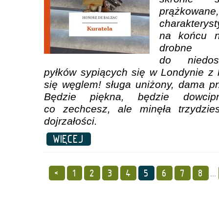
prążkowane
charaktery
na końcu n
drobne p
do niedos
pyłków sypiących się w Londynie z 
się węglem! sługa uniżony, dama prz
Będzie piękna, będzie dowcip
co zechcesz, ale minęła trzydzie
dojrzałości.
WIĘCEJ
<
1
2
3
4
5
6
7
8
...