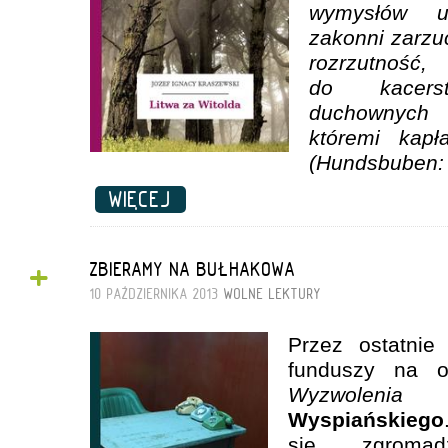
wymysłów u
zakonni zarzu
rozrzutnoś
do kacerst
duchownych 
któremi kap
(Hundsbuben: 
WIĘCEJ
+
ZBIERAMY NA BUŁHAKOWA
10 PAŹDZIERNIKA 2013
WOLNE LEKTURY
Przez ostatnie
funduszy na o
Wyzwolenia
Wyspiańskiego
się zgromad