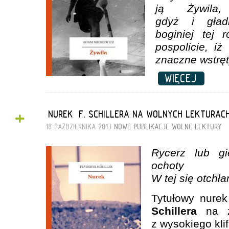
ją Żywila
gdyż i gład
boginiej tej 
pospolicie, i
znaczne wstręt
WIĘCEJ
+
„NUREK” F. SCHILLERA NA WOLNYCH LEKTURAC
18 PAŹDZIERNIKA 2013
NOWE PUBLIKACJE
WOLNE LEKTURY
Rycerz lub gi
ochoty
W tej się otchł
Tytułowy nurek
Schillera
na ży
z wysokiego kli