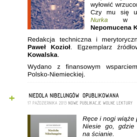
wyłowić wrzuco
Czy mu się ud
Nurka
w tł
Nepomucena K
Redakcja techniczna i merytoryc
Paweł Kozioł
. Egzemplarz źródł
Kowalska
.
Wydano z finansowym wsparciem
Polsko-Niemieckiej.
+
„NIEDOLA NIBELUNGÓW” OPUBLIKOWANA
17 PAŹDZIERNIKA 2013
NOWE PUBLIKACJE
WOLNE LEKTURY
Ręce i nogi wiąże
Niesie go, gdzie
na ścianie.