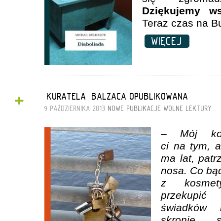
Dziękujemy ws
Teraz czas na B
WIĘCEJ
+
„KURATELA” BALZACA OPUBLIKOWANA
9 PAŹDZIERNIKA 2013
NOWE PUBLIKACJE
WOLNE LEKTURY
– Mój koc
ci na tym, a
ma lat, patr
nosa. Co bąd
z kosmet
przekupić
świadków 
skronie 