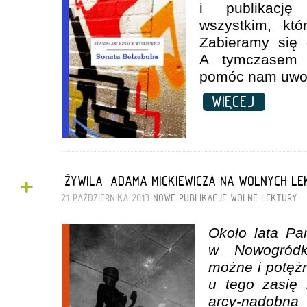
i publikację
wszystkim, kt
Zabieramy się 
A tymczasem 
pomóc nam uwoln
WIĘCEJ
+
„ŻYWILA” ADAMA MICKIEWICZA NA WOLNYCH L
21 PAŹDZIERNIKA 2013
NOWE PUBLIKACJE
WOLNE LEKTURY
Około lata Pa
w Nowogródk
możne i potężn
u tego zasię 
arcy-nadobn