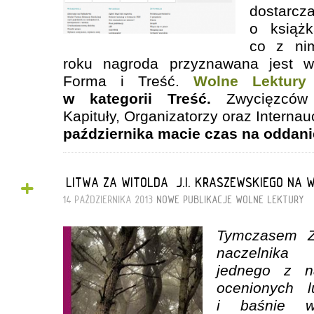
dostar
o książ
co z ni
roku nagroda przyznawana jest 
Forma i Treść.
Wolne Lektury
w kategorii Treść.
Zwycięzców w
Kapituły, Organizatorzy oraz Internau
października macie czas na oddani
+
„LITWA ZA WITOLDA” J.I. KRASZEWSKIEGO NA
14 PAŹDZIERNIKA 2013
NOWE PUBLIKACJE
WOLNE LEKTURY
Tymczasem Z
naczelnika 
jednego z na
ocenionych l
i baśnie w