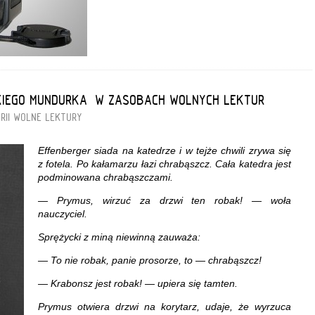
SKIEGO MUNDURKA” W ZASOBACH WOLNYCH LEKTUR
RII
WOLNE LEKTURY
Effenberger siada na katedrze i w tejże chwili zrywa się
z fotela. Po kałamarzu łazi chrabąszcz. Cała katedra jest
podminowana chrabąszczami.
— Prymus, wirzuć za drzwi ten robak! — woła
nauczyciel.
Sprężycki z miną niewinną zauważa:
— To nie robak, panie prosorze, to — chrabąszcz!
— Krabonsz jest robak! — upiera się tamten.
Prymus otwiera drzwi na korytarz, udaje, że wyrzuca