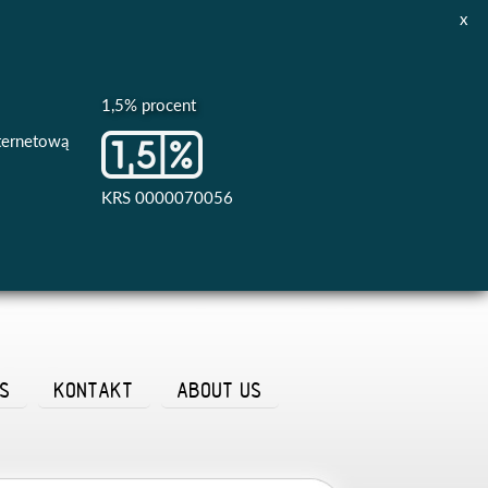
x
1,5% procent
nternetową
KRS 0000070056
AS
KONTAKT
ABOUT US