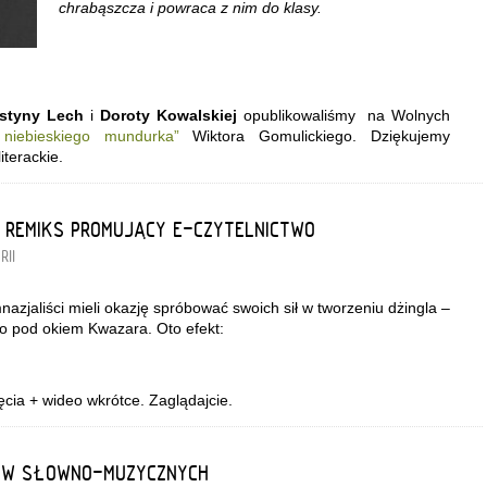
chrabąszcza i
powraca z nim do klasy.
styny Lech
i
Doroty Kowalskiej
opublikowaliśmy na Wolnych
niebieskiego mundurka”
Wiktora Gomulickiego. Dziękujemy
iterackie.
 REMIKS PROMUJĄCY E-CZYTELNICTWO
RII
zjaliści mieli okazję spróbować swoich sił w tworzeniu dżingla –
 pod okiem Kwazara. Oto efekt:
cia + wideo wkrótce. Zaglądajcie.
ÓW SŁOWNO-MUZYCZNYCH