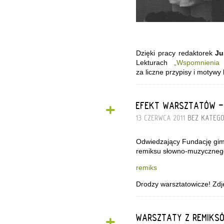
Dzięki pracy redaktorek
Ju
Lekturach
„Wspomnienia 
za liczne przypisy i motywy l
+
EFEKT WARSZTATÓW -
13 CZERWCA 2011
BEZ KATEGO
Odwiedzający Fundację gimna
remiksu słowno-muzycznego
remiks
Drodzy warsztatowicze! Zdję
+
WARSZTATY Z REMIKS