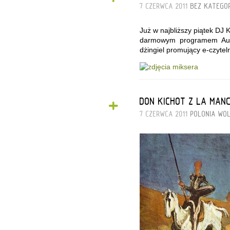
7 CZERWCA 2011
BEZ KATEGOR
Już w najbliższy piątek DJ
darmowym programem Auda
dżingiel promujący e-czytel
+
DON KICHOT Z LA MAN
7 CZERWCA 2011
POLONIA
WOL