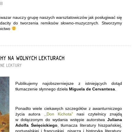
II
 Kwazar nauczy grupę naszych warsztatowiczów jak posługiwać się
city do tworzenia remiksów słowno-muzycznych. Stworzymy
nictwo
CHY NA WOLNYCH LEKTURACH
NE LEKTURY
Publikujemy najobszerniejsze z istniejących dotąd
tłumaczenie słynnego dzieła
Miguela de Cervantesa
.
Ponadto wiele ciekawych szczegółów z awanturniczego
życia autora
,,Don Kichota”
nasi czytelnicy znajdą
w dołączonym do wydania wstępie autorstwa
Juliana
Adolfa Święcickiego
, tłumacza literatury hiszpańskiej,
portugalskiej i francuskiej, pisarza i historyka literatury,