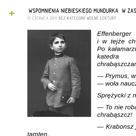
+
„WSPOMNIENIA NIEBIESKIEGO MUNDURKA” W Z
13 CZERWCA 2011
BEZ KATEGORII
WOLNE LEKTURY
Effenberge
i w tejże ch
Po kałamarzu
katedra 
chrabąszcza
— Prymus, wi
— woła naucz
Sprężycki z 
— To nie rob
chrabąszcz!
— Krabonsz j
tamten.