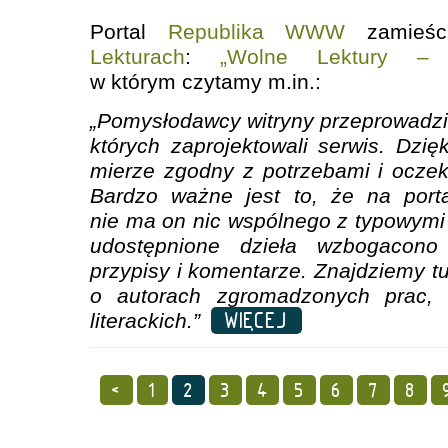
Portal
Republika WWW
zamieśc
Lekturach
:
„Wolne Lektury – b
w którym czytamy m.in.:
„Pomysłodawcy witryny przeprowadzil
których zaprojektowali serwis. Dzię
mierze zgodny z potrzebami i ocze
Bardzo ważne jest to, że na port
nie ma on nic wspólnego z typowymi 
udostępnione dzieła wzbogacono
przypisy i komentarze. Znajdziemy tu
o autorach zgromadzonych prac,
WIĘCEJ
literackich.
”
<
1
2
3
4
5
6
7
8