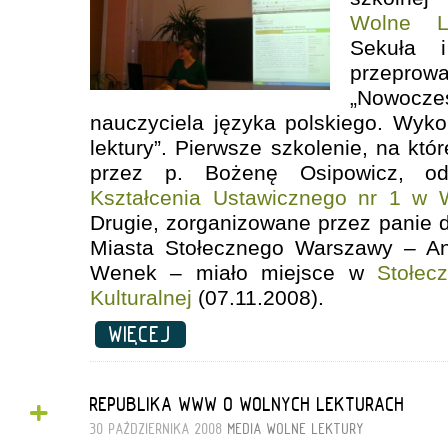
Wolne Le
Sekuła 
przeprowa
„Nowoczes
nauczyciela języka polskiego. Wyko
lektury”. Pierwsze szkolenie, na któ
przez p. Bożenę Osipowicz, 
Kształcenia Ustawicznego nr 1 w 
Drugie, zorganizowane przez panie
Miasta Stołecznego Warszawy – A
Wenek – miało miejsce w
Stołec
Kulturalnej
(07.11.2008).
WIĘCEJ
+
REPUBLIKA WWW O WOLNYCH LEKTURACH
30 PAŹDZIERNIKA 2008
MEDIA
WOLNE LEKTURY