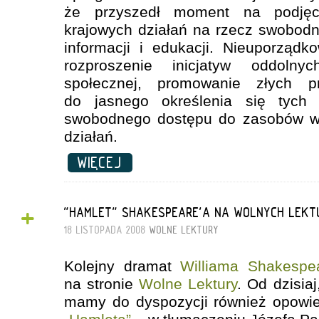
że przyszedł moment na podjęci
krajowych działań na rzecz swobod
informacji i edukacji. Nieuporząd
rozproszenie inicjatyw oddolny
społecznej, promowanie złych p
do jasnego określenia się tych o
swobodnego dostępu do zasobów wi
działań.
WIĘCEJ
+
"HAMLET" SHAKESPEARE'A NA WOLNYCH LEKT
18 LISTOPADA 2008
WOLNE LEKTURY
Kolejny dramat
Williama Shakespe
na stronie
Wolne Lektury
. Od dzisia
mamy do dyspozycji również opowie