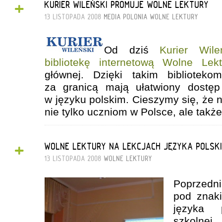
+
KURIER WILEŃSKI PROMUJE WOLNE LEKTURY
13 LISTOPADA 2008
MEDIA
POLONIA
WOLNE LEKTURY
Od dziś
Kurier Wileń
bibliotekę internetową Wolne Le
głównej. Dzięki takim biblioteko
za granicą mają ułatwiony dostęp 
w języku polskim. Cieszymy się, że 
nie tylko uczniom w Polsce, ale także
+
WOLNE LEKTURY NA LEKCJACH JĘZYKA POLSKI
13 LISTOPADA 2008
WOLNE LEKTURY
Poprzed
pod znaki
języka p
szkolnej 