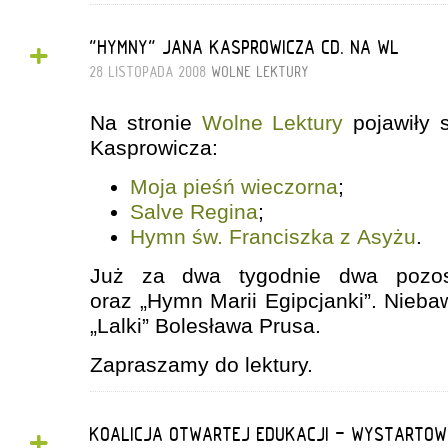
+
"HYMNY" JANA KASPROWICZA CD. NA WL
28 LISTOPADA 2008
WOLNE LEKTURY
Na stronie
Wolne Lektury
pojawiły 
Kasprowicza:
Moja pieśń wieczorna
;
Salve Regina
;
Hymn św. Franciszka z Asyżu
.
Już za dwa tygodnie dwa pozos
oraz „Hymn Marii Egipcjanki”. Nieb
„Lalki” Bolesława Prusa.
Zapraszamy do lektury.
+
KOALICJA OTWARTEJ EDUKACJI - WYSTARTOW