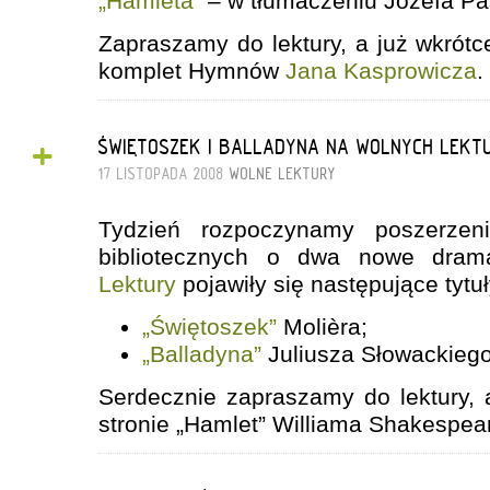
„Hamleta”
– w tłumaczeniu Józefa P
Zapraszamy do lektury, a już wkrót
komplet Hymnów
Jana Kasprowicza
.
+
ŚWIĘTOSZEK I BALLADYNA NA WOLNYCH LEKT
17 LISTOPADA 2008
WOLNE LEKTURY
Tydzień rozpoczynamy poszerze
bibliotecznych o dwa nowe dram
Lektury
pojawiły się następujące tytuł
„Świętoszek”
Molièra;
„Balladyna”
Juliusza Słowackiego
Serdecznie zapraszamy do lektury, 
stronie „Hamlet” Williama Shakespear