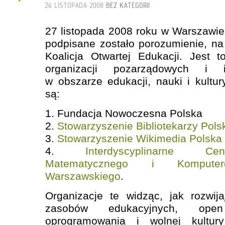
26 LISTOPADA 2008
BEZ KATEGORII
27 listopada 2008 roku w Warszawie
podpisane zostało porozumienie, n
Koalicja Otwartej Edukacji. Jest 
organizacji pozarządowych i in
w obszarze edukacji, nauki i kultur
są:
1. Fundacja Nowoczesna Polska
2.
Stowarzyszenie Bibliotekarzy Pols
3.
Stowarzyszenie Wikimedia Polska
4.
Interdyscyplinarne C
Matematycznego i Komputero
Warszawskiego
.
Organizacje te widząc, jak rozwij
zasobów edukacyjnych, ope
oprogramowania i wolnej kultur