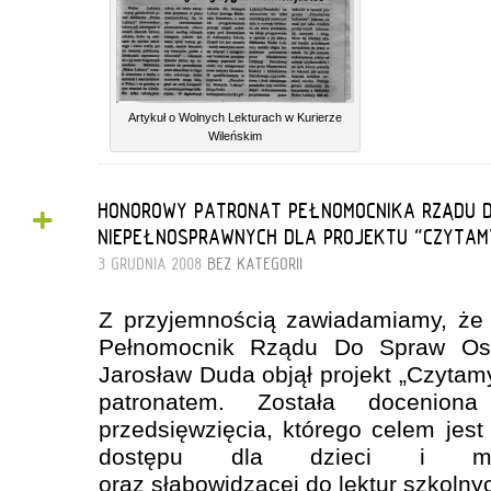
Artykuł o Wolnych Lekturach w Kurierze
Wileńskim
+
HONOROWY PATRONAT PEŁNOMOCNIKA RZĄDU 
NIEPEŁNOSPRAWNYCH DLA PROJEKTU "CZYTA
3 GRUDNIA 2008
BEZ KATEGORII
Z przyjemnością zawiadamiamy, że 
Pełnomocnik Rządu Do Spraw Osó
Jarosław Duda objął projekt „Czyta
patronatem. Została doceniona
przedsięwzięcia, którego celem jest
dostępu dla dzieci i mło
oraz słabowidzącej do lektur szkolny