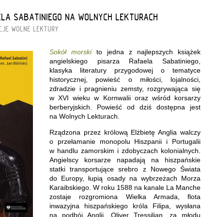
ELA SABATINIEGO NA WOLNYCH LEKTURACH
CJE
WOLNE LEKTURY
Sokół morski
to jedna z najlepszych książek
angielskiego pisarza Rafaela Sabatiniego,
klasyka literatury przygodowej o tematyce
historycznej, powieść o miłości, lojalności,
zdradzie i pragnieniu zemsty, rozgrywająca się
w XVI wieku w Kornwalii oraz wśród korsarzy
berberyjskich. Powieść od dziś dostępna jest
na Wolnych Lekturach.
Rządzona przez królową Elżbietę Anglia walczy
o przełamanie monopolu Hiszpanii i Portugalii
w handlu zamorskim i zdobyczach kolonialnych.
Angielscy korsarze napadają na hiszpańskie
statki transportujące srebro z Nowego Świata
do Europy, łupią osady na wybrzeżach Morza
Karaibskiego. W roku 1588 na kanale La Manche
zostaje rozgromiona Wielka Armada, flota
inwazyjna hiszpańskiego króla Filipa, wysłana
na podbój Anglii. Oliver Tressilian, za młodu