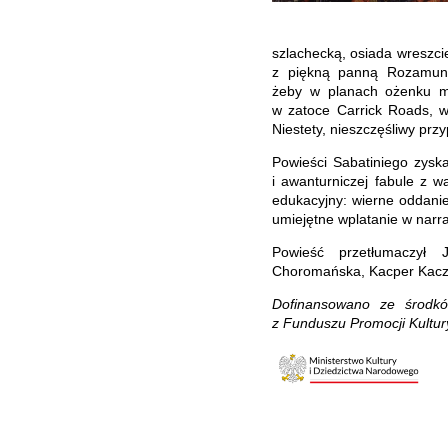
szlachecką, osiada wreszci
z piękną panną Rozamund
żeby w planach ożenku mó
w zatoce Carrick Roads, w
Niestety, nieszczęśliwy prz
Powieści Sabatiniego zysk
i awanturniczej fabule z wą
edukacyjny: wierne oddanie 
umiejętne wplatanie w narra
Powieść przetłumaczył J
Choromańska, Kacper Kaczy
Dofinansowano ze środkó
z Funduszu Promocji Kultu