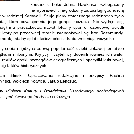
korsarz u boku Johna Hawkinsa, wzbogacony
na wyprawach, nagrodzony za zasługi godnością
e w rodzimej Kornwalii. Snuje plany statecznego rodzinnego życia
ą, która odwzajemnia jego gorące uczucia. Nie wydaje się,
gł mu przeszkodzić nawet lokalny spór o rozbudowę osiedli
 który po przeciwnej stronie zaangażował się brat Rozamundy.
ypadek, fatalny splot okoliczności i zdrada zmieniają wszystko…
ały sobie międzynarodową popularność dzięki ciekawej tematyce
tkami miłosnymi. Krytycy i czytelnicy docenili również ich walor
realiów epoki, szczegółów geograficznych i specyfiki kulturowej,
cję faktów historycznych.
an Biliński. Opracowanie redakcyjne i przypisy: Paulina
ński, Wojciech Kotwica, Jakub Lenczuk.
w Ministra Kultury i Dziedzictwa Narodowego pochodzących
ry – państwowego funduszu celowego.