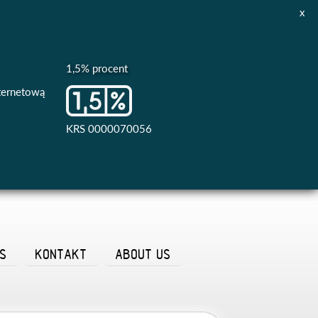
x
1,5% procent
nternetową
KRS 0000070056
AS
KONTAKT
ABOUT US