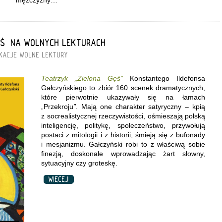
mężczyzny…
ĘŚ” NA WOLNYCH LEKTURACH
KACJE
WOLNE LEKTURY
Teatrzyk „Zielona Gęś
”
Konstantego Ildefonsa
Gałczyńskiego to zbiór 160 scenek dramatycznych,
które pierwotnie ukazywały się na łamach
„Przekroju
”
. Mają one charakter satyryczny – kpią
z socrealistycznej rzeczywistości, ośmieszają polską
inteligencję, politykę, społeczeństwo, przywołują
postaci z mitologii i z historii, śmieją się z bufonady
i mesjanizmu. Gałczyński robi to z właściwą sobie
finezją, doskonale wprowadzając żart słowny,
sytuacyjny czy groteskę.
WIĘCEJ