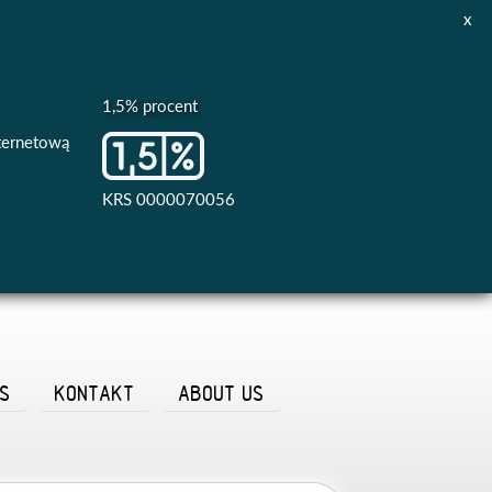
x
1,5% procent
nternetową
KRS 0000070056
AS
KONTAKT
ABOUT US