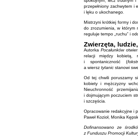
spokojnym, lecz trudnym 
przepełniony zachwytem i 
i lęku o ukochanego.
Mistrzyni krótkiej formy i 
do zrozumienia, w którym m
reguluje tempo „ruchu” i od
Zwierzęta, ludzie
Autorka
Pocałunków
otwier
relacji między kobietą
i spontaniczność (
fokst
a wiersz
tytanic
stanowi sweg
Od tej chwili poruszamy s
kobiety i mężczyzny wcho
Nieuchronność przemijan
i dojmującym poczuciem stra
i szczęścia.
Opracowanie redakcyjne i p
Paweł Kozioł, Monika Kępsk
Dofinansowano ze środkó
z Funduszu Promocji Kultu