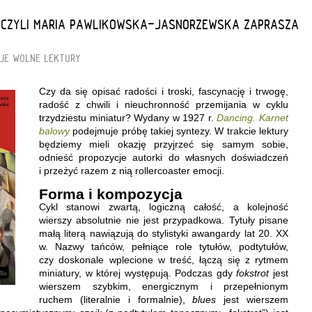
E CZYLI MARIA PAWLIKOWSKA-JASNORZEWSKA ZAPRASZA
JE
WOLNE LEKTURY
Czy da się opisać radości i troski, fascynację i trwogę,
radość z chwili i nieuchronność przemijania w cyklu
trzydziestu miniatur? Wydany w 1927 r.
Dancing. Karnet
balowy
podejmuje próbę takiej syntezy. W trakcie lektury
będziemy mieli okazję przyjrzeć się samym sobie,
odnieść propozycje autorki do własnych doświadczeń
i przeżyć razem z nią rollercoaster emocji.
Forma i kompozycja
Cykl stanowi zwartą, logiczną całość, a kolejność
wierszy absolutnie nie jest przypadkowa. Tytuły pisane
małą literą nawiązują do stylistyki awangardy lat 20. XX
w. Nazwy tańców, pełniące role tytułów, podtytułów,
czy doskonale wplecione w treść, łączą się z rytmem
miniatury, w której występują. Podczas gdy
fokstrot
jest
wierszem szybkim, energicznym i przepełnionym
ruchem (literalnie i formalnie),
blues
jest wierszem