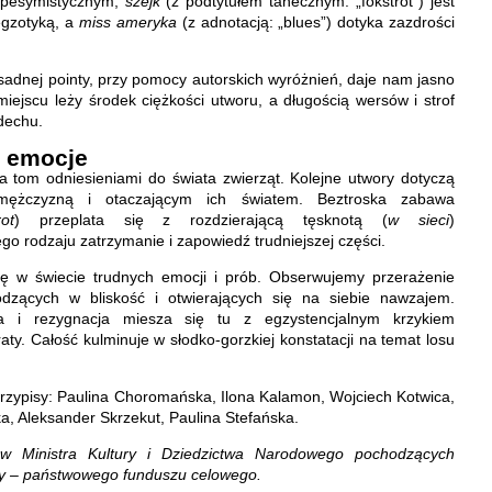
i pesymistycznym;
szejk
(z podtytułem tanecznym: „fokstrot”) jest
egzotyką, a
miss ameryka
(z adnotacją: „blues”) dotyka zazdrości
dosadnej pointy, przy pomocy autorskich wyróżnień, daje nam jasno
iejscu leży środek ciężkości utworu, a długością wersów i strof
dechu.
, emocje
a tom odniesieniami do świata zwierząt. Kolejne utwory dotyczą
, mężczyzną i otaczającym ich światem. Beztroska zabawa
rot
) przeplata się z rozdzierającą tęsknotą (
w sieci
)
o rodzaju zatrzymanie i zapowiedź trudniejszej części.
ię w świecie trudnych emocji i prób. Obserwujemy przerażenie
dzących w bliskość i otwierających się na siebie nawzajem.
ia i rezygnacja miesza się tu z egzystencjalnym krzykiem
ty. Całość kulminuje w słodko-gorzkiej konstatacji na temat losu
rzypisy: Paulina Choromańska, Ilona Kalamon, Wojciech Kotwica,
a, Aleksander Skrzekut, Paulina Stefańska.
w Ministra Kultury i Dziedzictwa Narodowego pochodzących
ry – państwowego funduszu celowego.