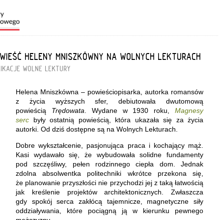
OWIEŚĆ HELENY MNISZKÓWNY NA WOLNYCH LEKTURACH
IKACJE
WOLNE LEKTURY
Helena Mniszkówna – powieściopisarka, autorka romansów
z życia wyższych sfer, debiutowała dwutomową
powieścią
Trędowata
. Wydane w 1930 roku,
Magnesy
serc
były ostatnią powieścią, która ukazała się za życia
autorki. Od dziś dostępne są na Wolnych Lekturach.
Dobre wykształcenie, pasjonująca praca i kochający mąż.
Kasi wydawało się, że wybudowała solidne fundamenty
pod szczęśliwy, pełen rodzinnego ciepła dom. Jednak
zdolna absolwentka politechniki wkrótce przekona się,
że planowanie przyszłości nie przychodzi jej z taką łatwością
jak kreślenie projektów architektonicznych. Zwłaszcza
gdy spokój serca zakłócą tajemnicze, magnetyczne siły
oddziaływania, które pociągną ją w kierunku pewnego