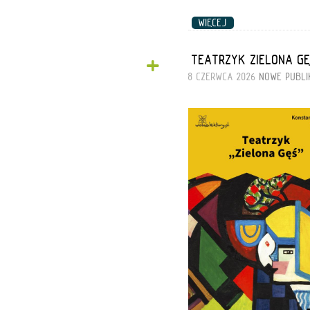
WIĘCEJ
+
„TEATRZYK ZIELONA G
8 CZERWCA 2026
NOWE PUBLI